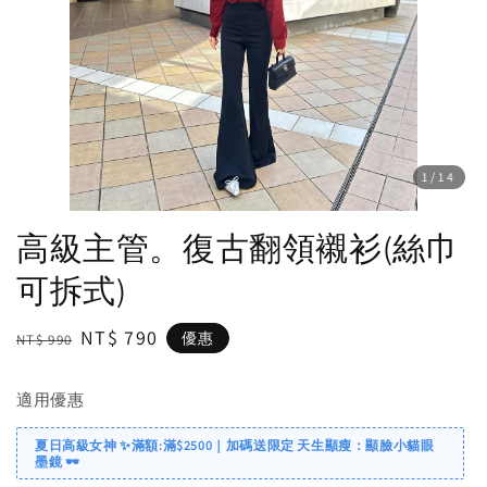
1
/14
高級主管。復古翻領襯衫(絲巾
可拆式)
Regular
Sale
NT$ 790
優惠
NT$ 990
price
price
適用優惠
夏日高級女神 ✨滿額:滿$2500｜加碼送限定 天生顯瘦：顯臉小貓眼
墨鏡 🕶️