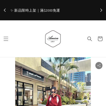
加入官網會員，立即折 $100
✨ 