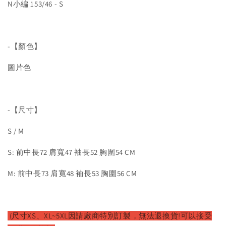
N小編 153/46 - S
-【顏色】
圖片色
-【尺寸】
S / M
S: 前中長72 肩寬47 袖長52 胸圍54 CM
M: 前中長73 肩寬48 袖長53 胸圍56 CM
(尺寸XS、XL~5XL因請廠
商特別訂製，無法退換貨!可以接受