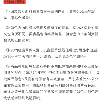
再購買!謝謝)
① 因款式及面料和量衣服手法的區別，會有0-10cm的誤
差，請綜合考量!
② 顏色方面因顯示亮度及解析度的差異，室內及室外的燈
光也有所不同，與實品會有略微落差，但會盡力上架與實體
顏色相近的照片。
③ 衣物建議單獨洗滌，以翻面手洗最佳喔!(勿用熱水)並建
議第一次穿著前請先下水洗滌，以避免染色問題唷~
④ 商品可能因每批製程時間不同配件如果原物料不足會使
用新的配件（如鈕釦,皮帶）但並不影響衣服整體美觀！，每
批商品顏色&長度有時候會有些微落差，尺寸落差於2-5公分
左右為正常情況；實際收到商品時判斷與商品照片有色差。
光線及電子用品螢幕設定問題皆可能影響商品顏色，對色差
較敏感者請斟酌購買哦。