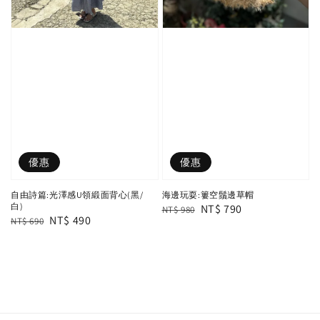
優惠
優惠
自由詩篇:光澤感U領緞面背心(黑/
海邊玩耍:簍空鬚邊草帽
白)
Regular
Sale
NT$ 790
NT$ 980
Regular
Sale
NT$ 490
NT$ 690
price
price
price
price