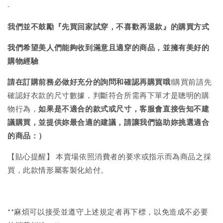
-
我們並不鼓勵『先買回家試穿，不喜歡再退款』的購買方式
我們希望美人們能夠收到滿意且適穿的商品，並擁有美好的
購物經驗
請在訂購前務必做好充分的詢問和確認再購買哦!
購買前請先
確認好衣款的尺寸數據，判斷符合所需再下單才是聰明的購
物行為，
如果是不適合的款式或尺寸，客服會直接告知不建
議購買，
並提供妳最合適的建議，請讓我們協助妳挑選適合
的商品：）
【貼心提醒】 本賣場依照消費者的要求或指示而為商品之採
買，此款情形屬客製化給付。
**麻煩可以接受並遵守上述規定者再下標，以免造成不必要