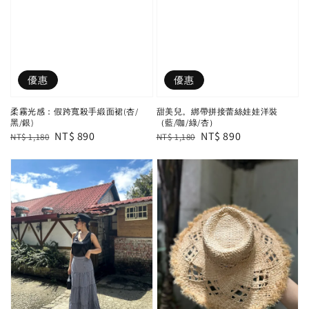
優惠
優惠
柔霧光感：假跨寬殺手緞面裙(杏/
甜美兒。綁帶拼接蕾絲娃娃洋裝
黑/銀)
（藍/咖/綠/杏）
Regular
Sale
NT$ 890
Regular
Sale
NT$ 890
NT$ 1,180
NT$ 1,180
price
price
price
price