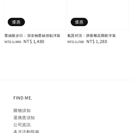
優惠
優惠
蕾絲散步日：澎澎袖蕾絲排釦洋裝
氣質封頂：拼接雕花開衩洋裝
Regular
Sale
NT$ 1,480
Regular
Sale
NT$ 1,280
NT$ 1,980
NT$ 1,780
price
price
price
price
FIND ME.
購物須知
退換貨須知
公司資訊
本月活動指南