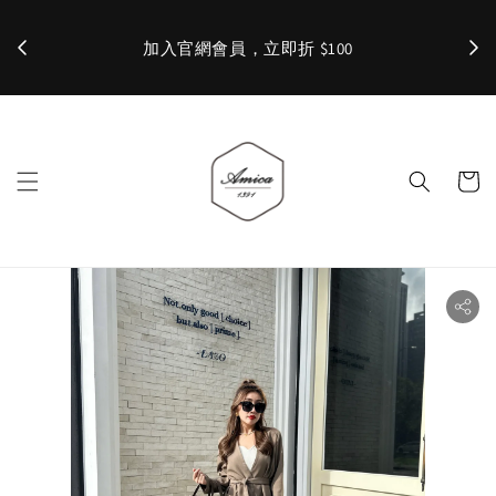
加入官網會員，立即折 $100
✨ 