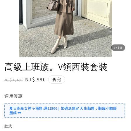
1
/18
高級上班族。V領西裝套裝
Regular
Sale
NT$ 990
售完
NT$ 1,180
price
price
適用優惠
夏日高級女神 ✨滿額:滿$2500｜加碼送限定 天生顯瘦：顯臉小貓眼
墨鏡 🕶️
款式