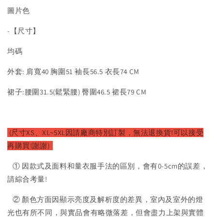
圖片色
-【尺寸】
均碼
外套: 肩寬40 胸圍51 袖長56.5 衣長74 CM
裙子:腰圍31.5(鬆緊腰) 臀圍46.5 裙長79 CM
(尺寸XS、XL~5XL因請廠商特別訂製，無法退換貨!可以接受
再購買!謝謝)
① 因款式及面料和量衣服手法的區別，會有0-5cm的誤差，
請綜合考量!
② 顏色方面因顯示亮度及解析度的差異，室內及室外的燈
光也有所不同，與實品會有略微落差，但會盡力上架與實體