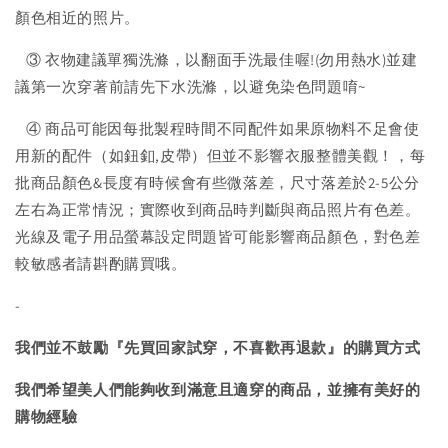
顏色相近的照片。
③ 衣物建議單獨洗滌，以翻面手洗最佳喔!(勿用熱水)並建
議第一次穿著前請先下水洗滌，以避免染色問題唷~
④ 商品可能因每批製程時間不同配件如果原物料不足會使
用新的配件（如鈕釦,皮帶）但並不影響衣服整體美觀！，每
批商品顏色&長度有時候會有些微落差，尺寸落差於2-5公分
左右為正常情況；實際收到商品時判斷與商品照片有色差。
光線及電子用品螢幕設定問題皆可能影響商品顏色，對色差
較敏感者請斟酌購買哦。
-
我們並不鼓勵『先買回家試穿，不喜歡再退款』的購買方式
我們希望美人們能夠收到滿意且適穿的商品，並擁有美好的
購物經驗