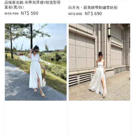
品味座右銘:吊帶光澤感V領造型荷
葉衫(黑/白)
白月光・甜美綁帶刺繡雪紡衫
Regular
Sale
NT$ 590
Regular
Sale
NT$ 690
NT$ 790
NT$ 890
price
price
price
price