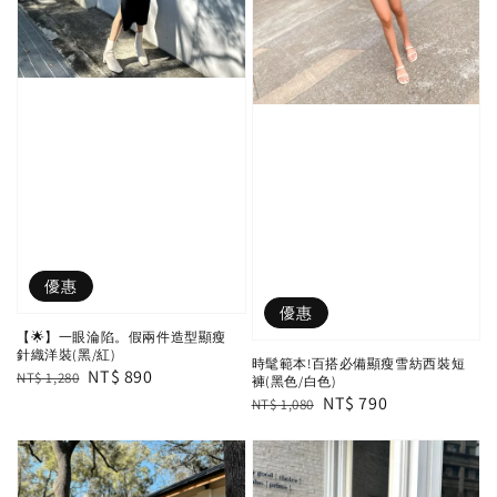
優惠
優惠
【🌟】一眼淪陷。假兩件造型顯瘦
針織洋裝(黑/紅)
時髦範本!百搭必備顯瘦雪紡西裝短
Regular
Sale
NT$ 890
NT$ 1,280
褲(黑色/白色)
Regular
Sale
NT$ 790
price
price
NT$ 1,080
price
price