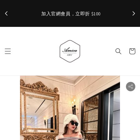
加入官網會員，立即折 $100
✨ 