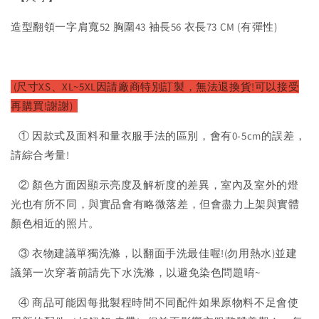
造型翻領一字肩寬52 胸圍43 袖長56 衣長73 CM (有彈性)
(尺寸XS、XL~5XL因請廠商特別訂製，無法退換貨!可以接受
再購買!謝謝)
① 因款式及面料和量衣服手法的區別，會有0-5cm的誤差，
請綜合考量!
② 顏色方面因顯示亮度及解析度的差異，室內及室外的燈
光也有所不同，與實品會有略微落差，但會盡力上架與實體
顏色相近的照片。
③ 衣物建議單獨洗滌，以翻面手洗最佳喔!(勿用熱水)並建
議第一次穿著前請先下水洗滌，以避免染色問題唷~
④ 商品可能因每批製程時間不同配件如果原物料不足會使