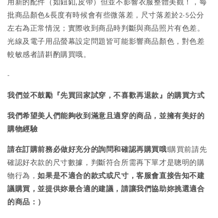
用新的配件（如鈕釦,皮帶）但並不影響衣服整體美觀！，每
批商品顏色&長度有時候會有些微落差，尺寸落差於2-5公分
左右為正常情況；實際收到商品時判斷與商品照片有色差。
光線及電子用品螢幕設定問題皆可能影響商品顏色，對色差
較敏感者請斟酌購買哦。
-
我們並不鼓勵『先買回家試穿，不喜歡再退款』的購買方式
我們希望美人們能夠收到滿意且適穿的商品，並擁有美好的
購物經驗
請在訂購前務必做好充分的詢問和確認再購買哦!
購買前請先
確認好衣款的尺寸數據，判斷符合所需再下單才是聰明的購
物行為，
如果是不適合的款式或尺寸，客服會直接告知不建
議購買，
並提供妳最合適的建議，請讓我們協助妳挑選適合
的商品：）