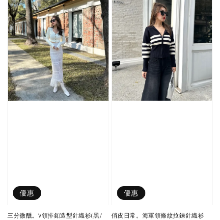
優惠
優惠
三分微醺。V領排釦造型針織衫(黑/
俏皮日常。海軍領條紋拉鍊針織衫