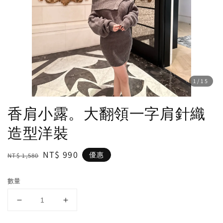
1
/15
香肩小露。大翻領一字肩針織
造型洋裝
Regular
Sale
NT$ 990
優惠
NT$ 1,580
price
price
數量