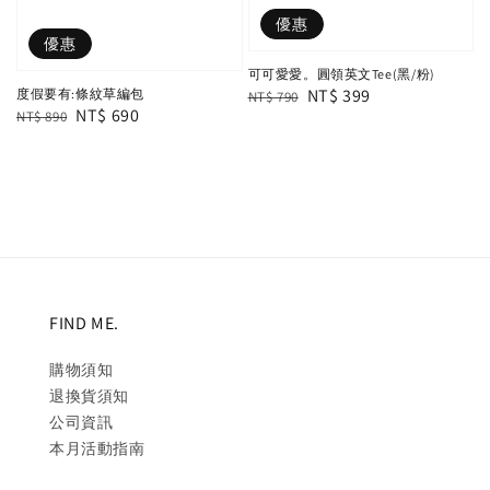
優惠
優惠
可可愛愛。圓領英文Tee(黑/粉)
Regular
Sale
NT$ 399
度假要有:條紋草編包
NT$ 790
Regular
Sale
NT$ 690
NT$ 890
price
price
price
price
FIND ME.
購物須知
退換貨須知
公司資訊
本月活動指南