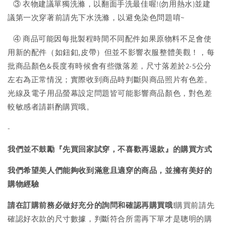
③ 衣物建議單獨洗滌，以翻面手洗最佳喔!(勿用熱水)並建
議第一次穿著前請先下水洗滌，以避免染色問題唷~
④ 商品可能因每批製程時間不同配件如果原物料不足會使
用新的配件（如鈕釦,皮帶）但並不影響衣服整體美觀！，每
批商品顏色&長度有時候會有些微落差，尺寸落差於2-5公分
左右為正常情況；實際收到商品時判斷與商品照片有色差。
光線及電子用品螢幕設定問題皆可能影響商品顏色，對色差
較敏感者請斟酌購買哦。
-
我們並不鼓勵『先買回家試穿，不喜歡再退款』的購買方式
我們希望美人們能夠收到滿意且適穿的商品，並擁有美好的
購物經驗
請在訂購前務必做好充分的詢問和確認再購買哦!
購買前請先
確認好衣款的尺寸數據，判斷符合所需再下單才是聰明的購