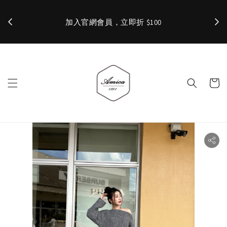
加入官網會員，立即折 $100
✨ 