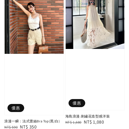
優惠
優惠
海島浪漫:刺繡花造型感洋裝
Regular
Sale
NT$ 1,080
浪漫一瞬：法式蕾絲Bra Top(黑/白)
NT$ 1,680
Regular
Sale
NT$ 350
NT$ 590
price
price