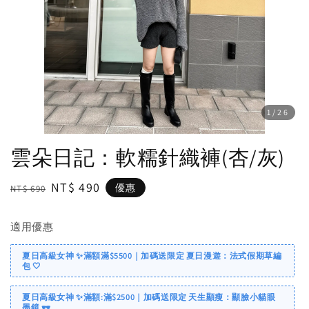
1
/26
雲朵日記：軟糯針織褲(杏/灰)
Regular
Sale
NT$ 490
優惠
NT$ 690
price
price
適用優惠
夏日高級女神 ✨滿額滿$5500｜加碼送限定 夏日漫遊：法式假期草編
包 🤍
夏日高級女神 ✨滿額:滿$2500｜加碼送限定 天生顯瘦：顯臉小貓眼
墨鏡 🕶️