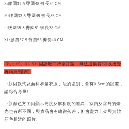
S:腰圍31.5 臀圍48 褲長34 CM
M:腰圍33.5 臀圍49 褲長36 CM
L:腰圍35.5 臀圍51 褲長38 CM
XL:腰圍37.5 臀圍53 褲長40 CM
(尺寸XS、XL~5XL因請廠商特別訂製，無法退換貨!可以接受
再購買!謝謝)
① 因款式及面料和量衣服手法的區別，會有0-5cm的誤差，
請綜合考量!
② 顏色方面因顯示亮度及解析度的差異，室內及室外的燈
光也有所不同，與實品會有略微落差，但會盡力上架與實體
顏色相近的照片。