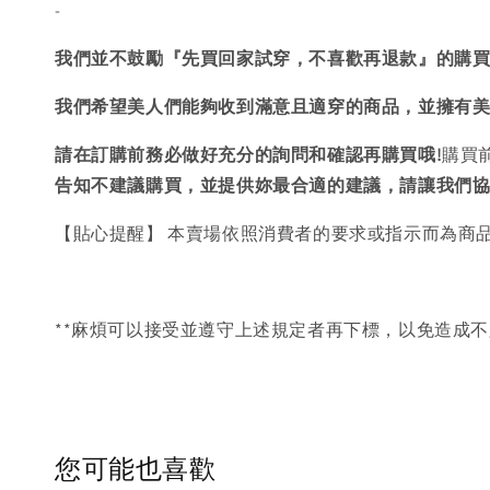
-
我們並不鼓勵『先買回家試穿，不喜歡再退款』的購
我們希望美人們能夠收到滿意且適穿的商品，並擁有
請在訂購前務必做好充分的詢問和確認再購買哦!
購買
告知不建議購買，
並提供妳最合適的建議，請讓我們
【貼心提醒】 本賣場依照消費者的要求或指示而為商
**麻煩可以接受並遵守上述規定者再下標，以免造成不
您可能也喜歡