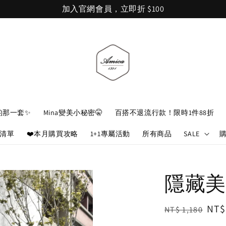
加入官網會員，立即折 $100
的那一套✨
Mina變美小秘密🤫
百搭不退流行款！限時1件88折
娘清單
❤️本月購買攻略
1+1專屬活動
所有商品
SALE
隱藏美
Regular
Sal
NT$
NT$ 1,180
price
pri