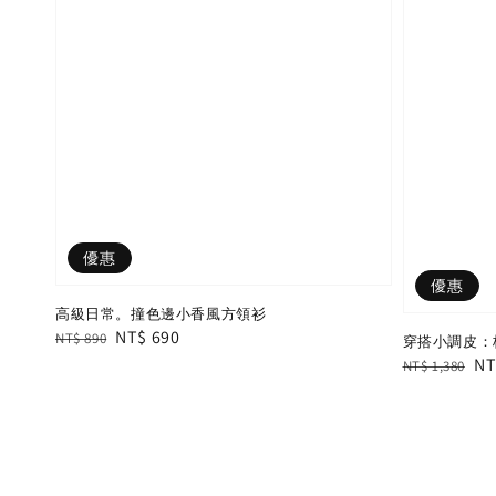
優惠
優惠
高級日常。撞色邊小香風方領衫
Regular
Sale
NT$ 690
NT$ 890
穿搭小調皮：
price
price
Regular
Sa
NT
NT$ 1,380
price
pr