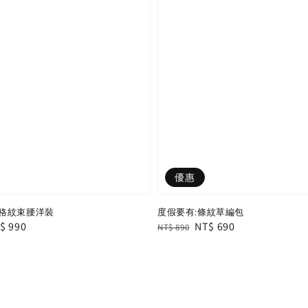
優惠
格紋束腰洋裝
度假要有:條紋草編包
le
$ 990
Regular
Sale
NT$ 690
NT$ 890
ice
price
price