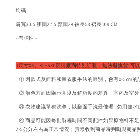
均碼
肩寬33.5 腰圍27.5 臀圍39 袖長58 裙長109 CM
- 有彈性 -
(尺寸XS、XL~5XL因請廠商特別訂製，無法退換貨!可
① 因款式及面料和量衣服手法的區別，會有0-5cm的
② 顏色方面因顯示亮度及解析度的差異，室內及室外
③ 衣物建議單獨洗滌，以翻面手洗最佳喔!(勿用熱水
④ 商品可能因每批製程時間不同配件如果原物料不足
2-5公分左右為正常情況；實際收到商品時判斷與商