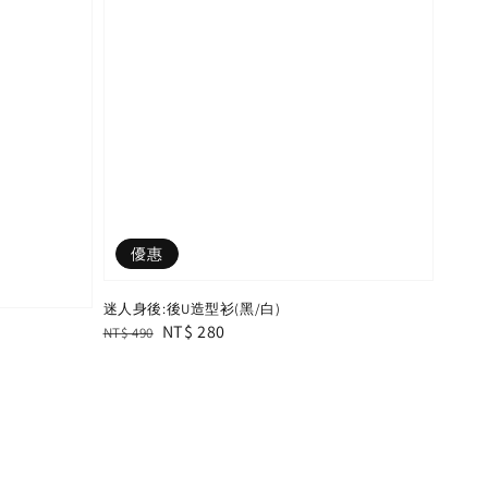
優惠
迷人身後:後U造型衫(黑/白)
Regular
Sale
NT$ 280
NT$ 490
price
price