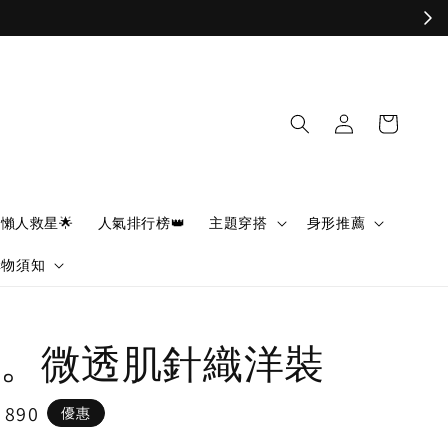
懶人救星🌟
人氣排行榜👑
主題穿搭
身形推薦
購物須知
。微透肌針織洋裝
e
 890
優惠
ce