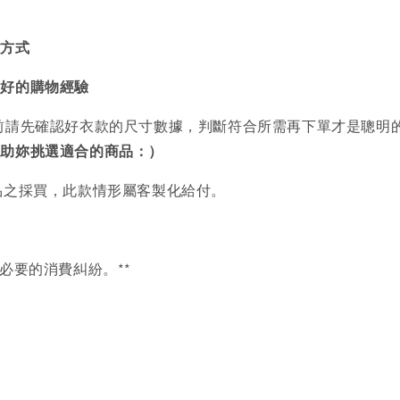
買方式
美好的購物經驗
前請先確認好衣款的尺寸數據，判斷符合所需再下單才是聰明
協助妳挑選適合的商品：）
品之採買，此款情形屬客製化給付。
必要的消費糾紛。**