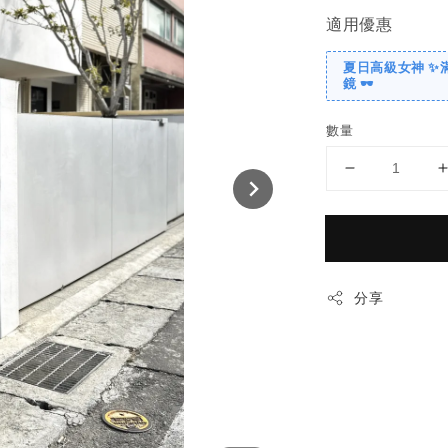
適用優惠
夏日高級女神 ✨
鏡 🕶️
數量
分享