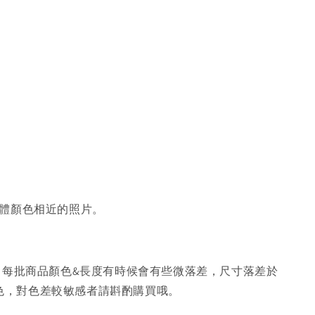
體顏色相近的照片。
，每批商品顏色&長度有時候會有些微落差，尺寸落差於
色，對色差較敏感者請斟酌購買哦。