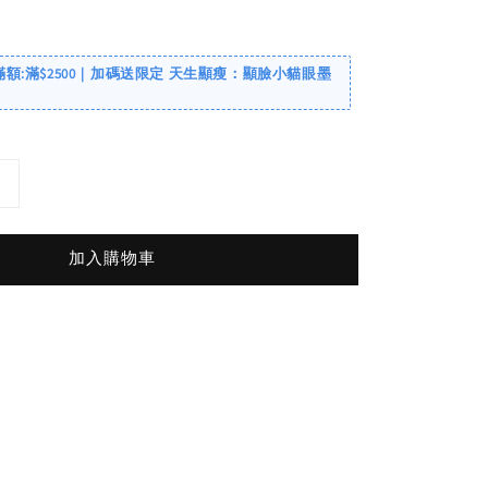
滿額:滿$2500｜加碼送限定 天生顯瘦：顯臉小貓眼墨
加入購物車