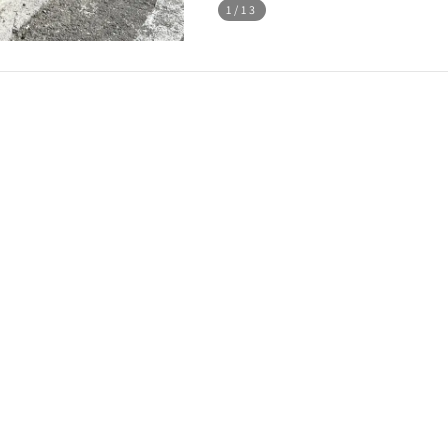
1
/13