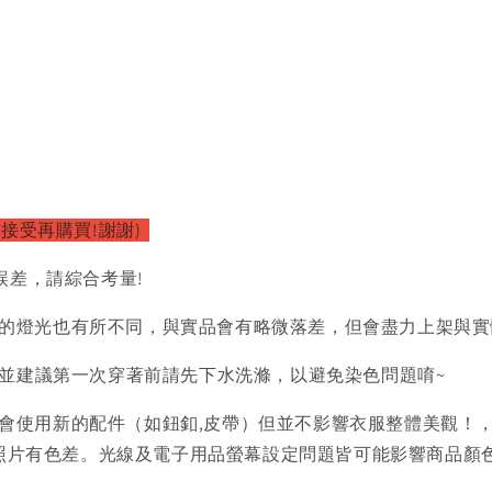
以接受再購買!謝謝)
誤差，請綜合考量!
的燈光也有所不同，與實品會有略微落差，但會盡力上架與實
)並建議第一次穿著前請先下水洗滌，以避免染色問題唷~
會使用新的配件（如鈕釦,皮帶）但並不影響衣服整體美觀！
品照片有色差。光線及電子用品螢幕設定問題皆可能影響商品顏