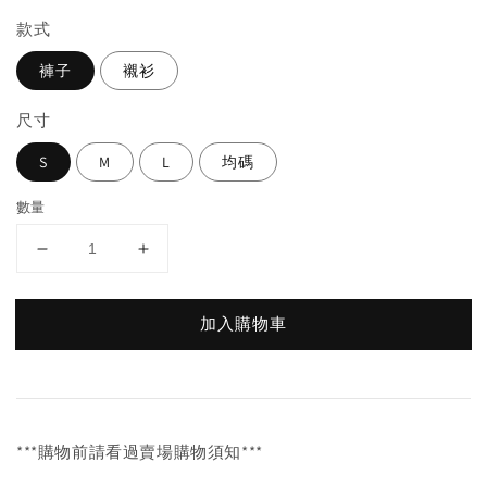
款式
褲子
襯衫
尺寸
S
M
L
均碼
數量
加入購物車
***購物前請看過賣場購物須知***