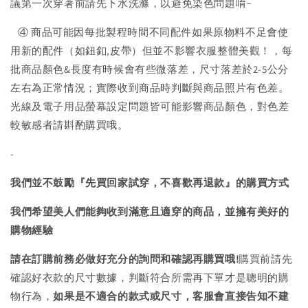
議第一次穿著前請先下水洗滌，以避免染色問題唷~
④ 商品可能因每批製程時間不同配件如果原物料不足會使
用新的配件（如鈕釦,皮帶）但並不影響衣服整體美觀！，每
批商品顏色&長度有時候會有些微落差，尺寸落差於2-5公分
左右為正常情況；實際收到商品時判斷與商品照片有色差。
光線及電子用品螢幕設定問題皆可能影響商品顏色，對色差
較敏感者請斟酌購買哦。
-
我們並不鼓勵『先買回家試穿，不喜歡再退款』的購買方式
我們希望美人們能夠收到滿意且適穿的商品，並擁有美好的
購物經驗
請在訂購前務必做好充分的詢問和確認再購買哦!
購買前請先
確認好衣款的尺寸數據，判斷符合所需再下單才是聰明的購
物行為，
如果是不適合的款式或尺寸，客服會直接告知不建