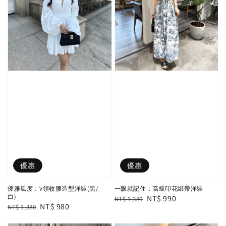
優惠
優惠
優雅風度：V領收腰造型洋裝(黑/
一眼就記住：高級印花綁帶洋裝
白)
Regular
Sale
NT$ 990
NT$ 1,380
Regular
Sale
NT$ 980
NT$ 1,380
price
price
price
price