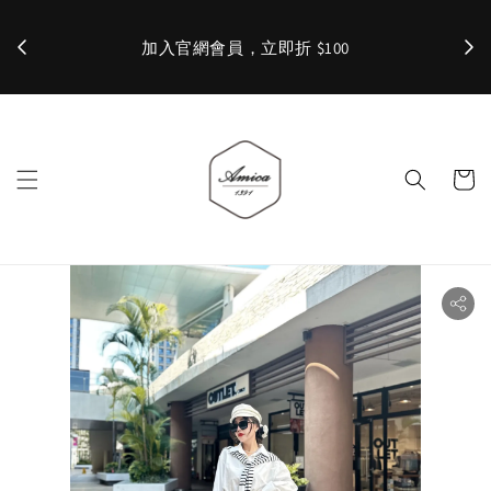
加入官網會員，立即折 $100
✨ 