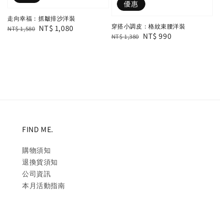
優惠
走向幸福：抓皺排沙洋裝
穿搭小調皮：格紋束腰洋裝
Regular
Sale
NT$ 1,080
NT$ 1,580
Regular
Sale
NT$ 990
NT$ 1,380
price
price
price
price
FIND ME.
購物須知
退換貨須知
公司資訊
本月活動指南