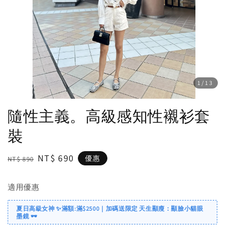
1
/13
隨性主義。高級感知性襯衫套
裝
Regular
Sale
NT$ 690
優惠
NT$ 890
price
price
適用優惠
夏日高級女神 ✨滿額:滿$2500｜加碼送限定 天生顯瘦：顯臉小貓眼
墨鏡 🕶️