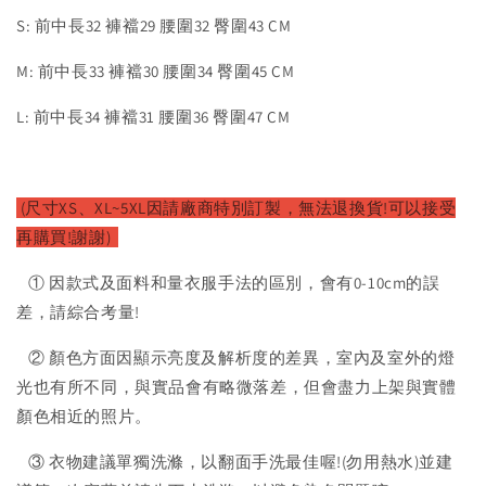
S: 前中長32 褲襠29 腰圍32 臀圍43 CM
M: 前中長33 褲襠30 腰圍34 臀圍45 CM
L: 前中長34 褲襠31 腰圍36 臀圍47 CM
(尺寸XS、XL~5XL因請廠
商特別訂製，無法退換貨!可以接受
再購買!謝謝)
① 因款式及面料和量衣服手法的區別，會有0-10cm的誤
差，請綜合考量!
② 顏色方面因顯示亮度及解析度的差異，室內及室外的燈
光也有所不同，與實品會有略微落差，但會盡力上架與實體
顏色相近的照片。
③ 衣物建議單獨洗滌，以翻面手洗最佳喔!(勿用熱水)並建