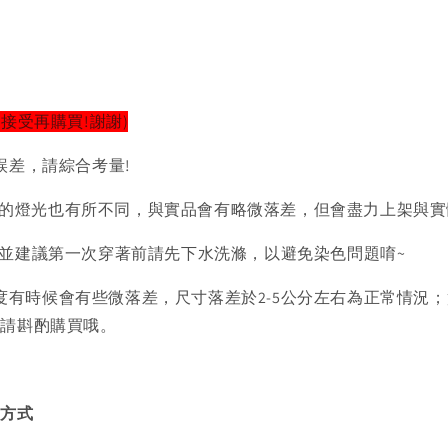
以接受再購買!謝謝)
誤差，請綜合考量!
的燈光也有所不同，與實品會有略微落差，但會盡力上架與實
)並建議第一次穿著前請先下水洗滌，以避免染色問題唷~
度有時候會有些微落差，尺寸落差於2-5公分左右為正常情況
者請斟酌購買哦。
買方式