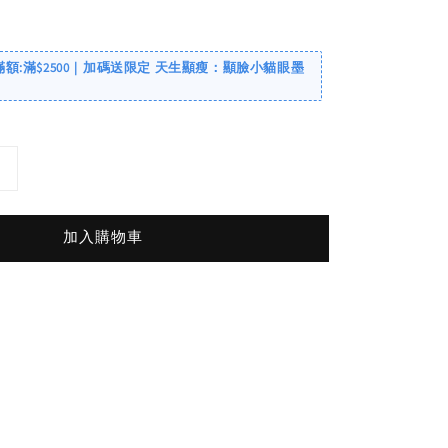
滿額:滿$2500｜加碼送限定 天生顯瘦：顯臉小貓眼墨
加入購物車