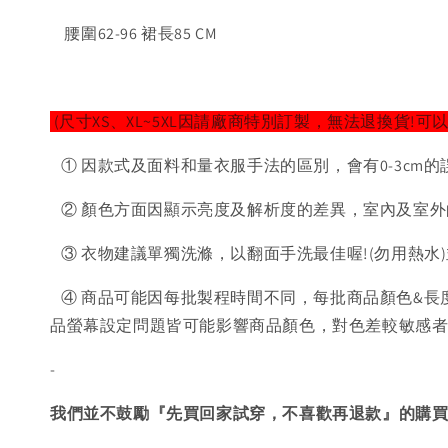
腰圍62-96 裙長85 CM
(尺寸XS、XL~5XL因請廠商特別訂製，無法退換貨!可
① 因款式及面料和量衣服手法的區別，會有0-3cm的
② 顏色方面因顯示亮度及解析度的差異，室內及室外
③ 衣物建議單獨洗滌，以翻面手洗最佳喔!(勿用熱水
④ 商品可能因每批製程時間不同，每批商品顏色&長
品螢幕設定問題皆可能影響商品顏色，對色差較敏感
-
我們並不鼓勵『先買回家試穿，不喜歡再退款』的購