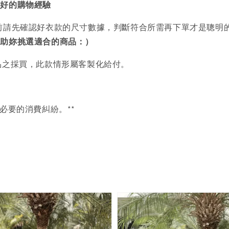
美好的購物經驗
前請先確認好衣款的尺寸數據，判斷符合所需再下單才是聰明
協助妳挑選適合的商品：）
品之採買，此款情形屬客製化給付。
必要的消費糾紛。**