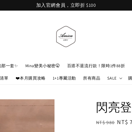
加入官網會員，立即折 $100
的那一套✨
Mina變美小秘密🤫
百搭不退流行款！限時1件88折
娘清單
❤️本月購買攻略
1+1專屬活動
所有商品
SALE
閃亮登
Regular
Sale
NT$ 
NT$ 980
price
price