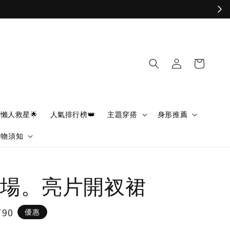
懶人救星🌟
人氣排行榜👑
主題穿搭
身形推薦
購物須知
場。亮片開衩裙
790
優惠