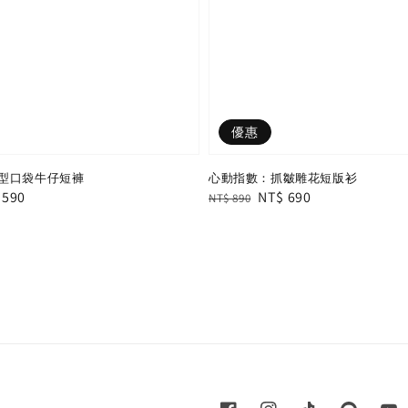
優惠
型口袋牛仔短褲
心動指數：抓皺雕花短版衫
e
 590
Regular
Sale
NT$ 690
NT$ 890
e
price
price