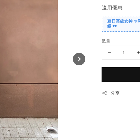
適用優惠
夏日高級女神 ✨
鏡 🕶️
數量
分享