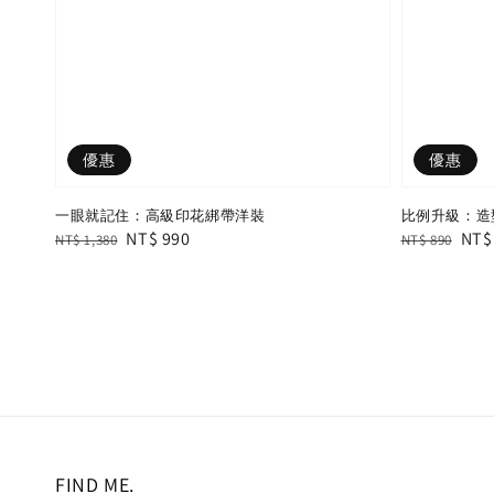
優惠
優惠
一眼就記住：高級印花綁帶洋裝
比例升級：造
Regular
Sale
NT$ 990
Regular
Sal
NT$
NT$ 1,380
NT$ 890
price
price
price
pric
FIND ME.