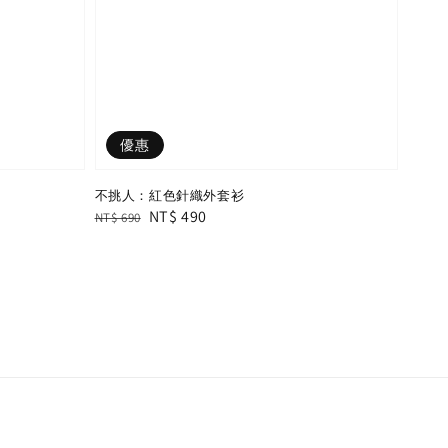
優惠
不挑人：紅色針織外套衫
Regular
Sale
NT$ 490
NT$ 690
price
price