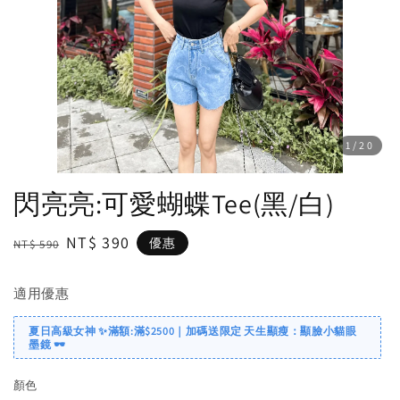
1
/20
閃亮亮:可愛蝴蝶Tee(黑/白)
Regular
Sale
NT$ 390
優惠
NT$ 590
price
price
適用優惠
夏日高級女神 ✨滿額:滿$2500｜加碼送限定 天生顯瘦：顯臉小貓眼
墨鏡 🕶️
顏色