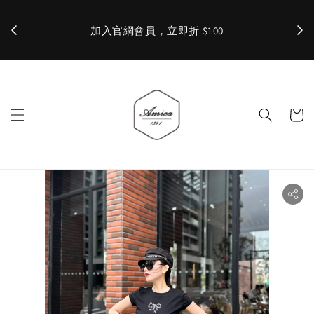
加入官網會員，立即折 $100
✨ 