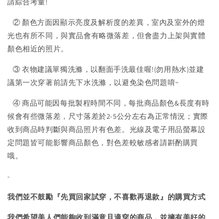
請綜合考量!
② 顏色方面因顯示亮度及解析度的差異，室內及室外的燈
光也有所不同，與實品會有略微落差，但會盡力上架與實體
顏色相近的照片。
③ 衣物建議單獨洗滌，以翻面手洗最佳喔!(勿用熱水)並建
議第一次穿著前請先下水洗滌，以避免染色問題唷~
④ 商品可能因每批製程時間不同，每批商品顏色&長度有時
候會有些微落差，尺寸落差於2-5公分左右為正常情況；實際
收到商品時判斷與商品照片有色差。光線及電子用品螢幕設
定問題皆可能影響商品顏色，對色差較敏感者請斟酌購買
哦。
-
我們並不鼓勵『先買回家試穿，不喜歡再退款』的購買方式
我們希望美人們能夠收到滿意且適穿的商品，並擁有美好的