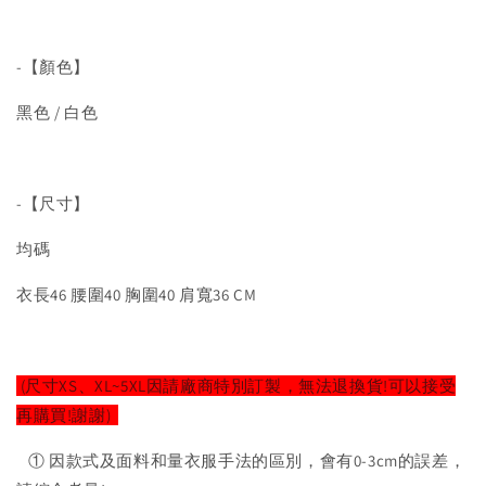
-【顏色】
黑色 / 白色
-【尺寸】
均碼
衣長46 腰圍40 胸圍40 肩寬36 CM
(尺寸XS、XL~5XL因請廠商特別訂製，無法退換貨!可以接受
再購買!謝謝)
① 因款式及面料和量衣服手法的區別，會有0-3cm的誤差，