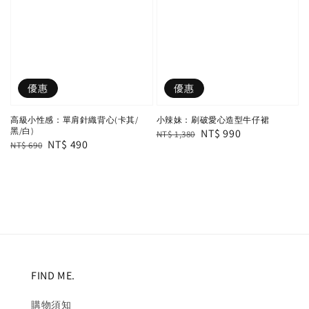
優惠
優惠
高級小性感：單肩針織背心(卡其/
小辣妹：刷破愛心造型牛仔裙
黑/白)
Regular
Sale
NT$ 990
NT$ 1,380
Regular
Sale
NT$ 490
NT$ 690
price
price
price
price
FIND ME.
購物須知