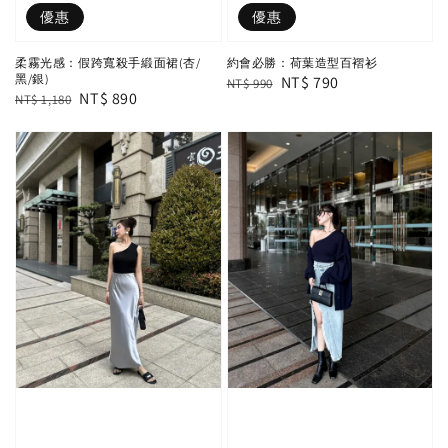
優惠
優惠
柔霧光感：假跨寬殺手緞面裙(杏/
約會必勝：荷葉造型百褶衫
黑/銀)
Regular
Sale
NT$ 790
NT$ 990
Regular
Sale
NT$ 890
NT$ 1,180
price
price
price
price