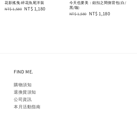
花影搖曳:碎花魚尾洋裝
今天也要美：鈕扣之間側背包(白/
黑/咖)
Regular
Sale
NT$ 1,180
NT$ 1,580
Regular
Sale
NT$ 1,180
NT$ 1,580
price
price
price
price
FIND ME.
購物須知
退換貨須知
公司資訊
本月活動指南