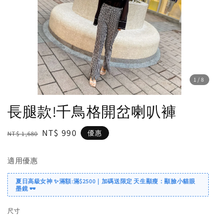
1
/8
長腿款!千鳥格開岔喇叭褲
Regular
Sale
NT$ 990
優惠
NT$ 1,680
price
price
適用優惠
夏日高級女神 ✨滿額:滿$2500｜加碼送限定 天生顯瘦：顯臉小貓眼
墨鏡 🕶️
尺寸