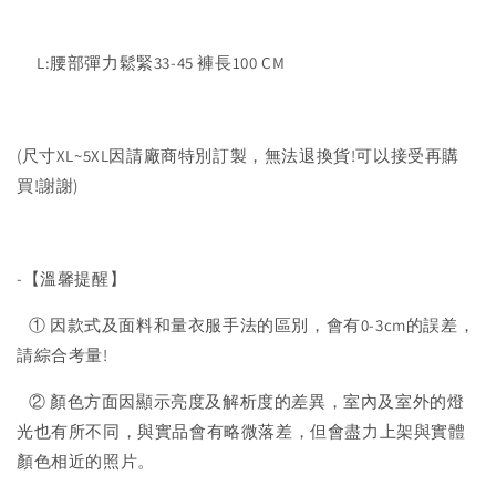
L:腰部彈力鬆緊33-45 褲長100 CM
(尺寸XL~5XL因請廠商特別訂製，無法退換貨!可以接受再購
買!謝謝)
-【溫馨提醒】
① 因款式及面料和量衣服手法的區別，會有0-3cm的誤差，
請綜合考量!
② 顏色方面因顯示亮度及解析度的差異，室內及室外的燈
光也有所不同，與實品會有略微落差，但會盡力上架與實體
顏色相近的照片。