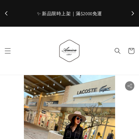
加入官網會員，立即折 $100
✨ 