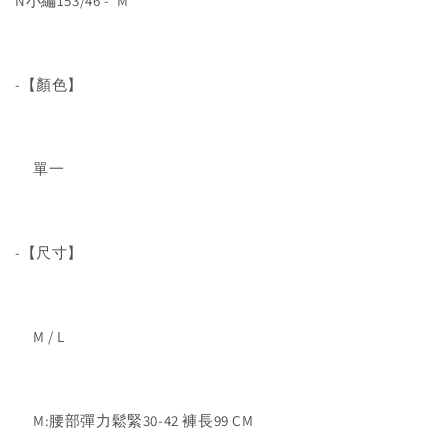
N小編153/46 - M
-【顏色】
單一
-【尺寸】
M / L
M:腰部彈力鬆緊30-42 褲長99 CM