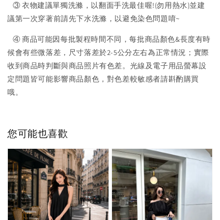
③ 衣物建議單獨洗滌，以翻面手洗最佳喔!(勿用熱水)並建
議第一次穿著前請先下水洗滌，以避免染色問題唷~
④ 商品可能因每批製程時間不同，每批商品顏色&長度有時
候會有些微落差，尺寸落差於2-5公分左右為正常情況；實際
收到商品時判斷與商品照片有色差。光線及電子用品螢幕設
定問題皆可能影響商品顏色，對色差較敏感者請斟酌購買
哦。
您可能也喜歡