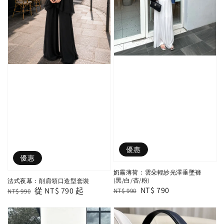
優惠
優惠
奶霧薄荷：雲朵輕紗光澤垂墜褲
(黑/白/杏/粉)
法式夜幕：削肩領口造型套裝
Regular
Sale
NT$ 790
Regular
Sale
從
NT$ 790
起
NT$ 990
NT$ 990
price
price
price
price