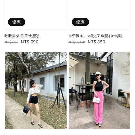
優惠
優惠
呼吸雲朵:澎澎造型衫
自帶溫柔。V領交叉造型衫(卡其)
Regular
Sale
NT$ 690
Regular
Sale
NT$ 850
NT$ 890
NT$ 1,280
price
price
price
price