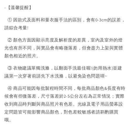
-【溫馨提醒】
① 因款式及面料和量衣服手法的區別，會有0-3cm的誤差，
請綜合考量!
② 顏色方面因顯示亮度及解析度的差異，室內及室外的燈
光也有所不同，與實品會有略微落差，但會盡力上架與實體
顏色相近的照片。
③ 衣物建議單獨洗滌，以翻面手洗最佳喔!(勿用熱水)並建
議第一次穿著前請先下水洗滌，以避免染色問題唷~
④ 商品可能因每批製程時間不同，每批商品顏色&長度有時
候會有些微落差，尺寸落差於2-5公分左右為正常情況；實際
收到商品時判斷與商品照片有色差。光線及電子用品螢幕設
定問題皆可能影響商品顏色，對色差較敏感者請斟酌購買
哦。