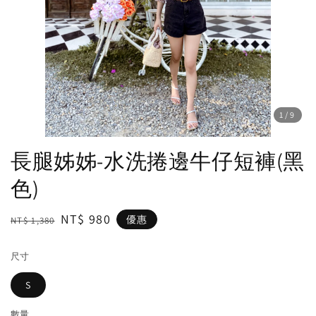
1
/9
長腿姊姊-水洗捲邊牛仔短褲(黑
色)
Regular
Sale
NT$ 980
優惠
NT$ 1,380
price
price
尺寸
S
數量