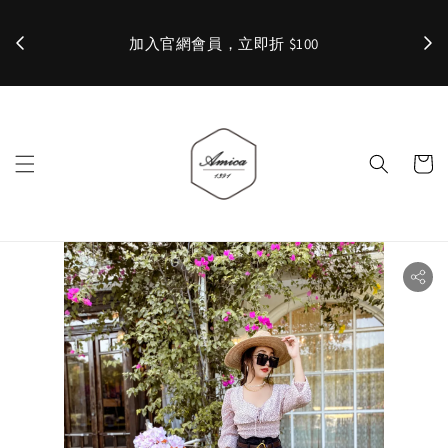
加入官網會員，立即折 $100
✨ 