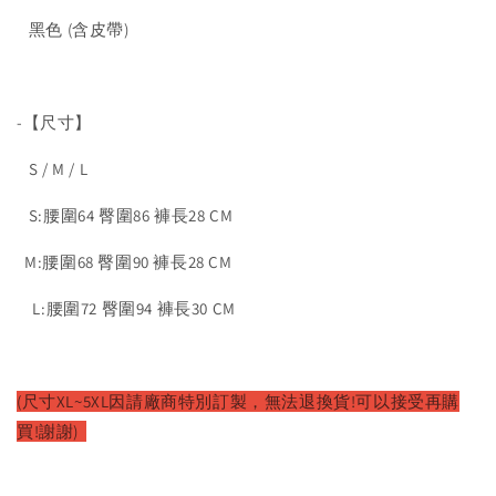
黑色 (含皮帶)
-【尺寸】
S / M / L
S:腰圍64 臀圍86 褲長28 CM
M:腰圍68 臀圍90 褲長28 CM
L:腰圍72 臀圍94 褲長30 CM
(尺寸XL~5XL因請廠商特別訂製，無法退換貨!可以接受再購
買!謝謝)