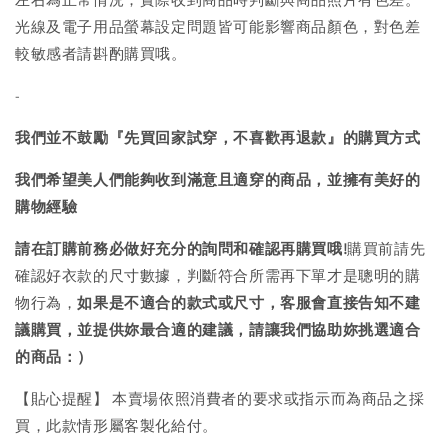
光線及電子用品螢幕設定問題皆可能影響商品顏色，對色差
較敏感者請斟酌購買哦。
-
我們並不鼓勵『先買回家試穿，不喜歡再退款』的購買方式
我們希望美人們能夠收到滿意且適穿的商品，並擁有美好的
購物經驗
請在訂購前務必做好充分的詢問和確認再購買哦!
購買前請先
確認好衣款的尺寸數據，判斷符合所需再下單才是聰明的購
物行為，
如果是不適合的款式或尺寸，客服會直接告知不建
議購買，
並提供妳最合適的建議，請讓我們協助妳挑選適合
的商品：）
【貼心提醒】 本賣場依照消費者的要求或指示而為商品之採
買，此款情形屬客製化給付。