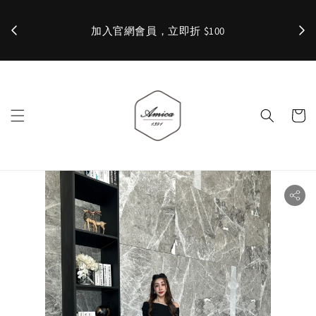
加入官網會員，立即折 $100
✨ 