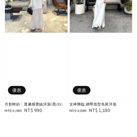
優惠
優惠
月影輕紗：透膚感蕾絲洋裝(黑/白)
女神降臨:綁帶造型魚尾洋裝
Regular
Sale
NT$ 990
Regular
Sale
NT$ 1,180
NT$ 1,380
NT$ 1,580
price
price
price
price