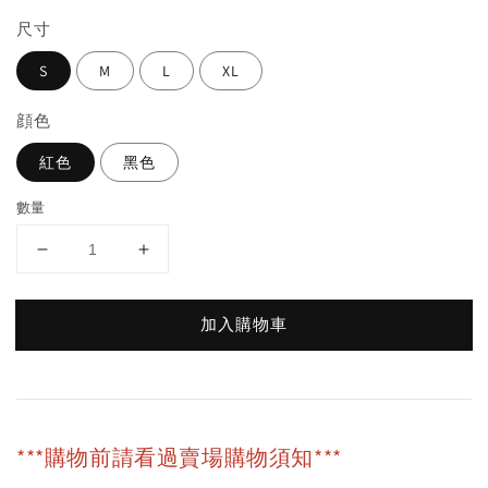
尺寸
S
M
L
XL
顔色
紅色
黑色
數量
加入購物車
***購物前請看過賣場購物須知***