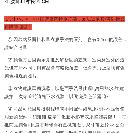
XL:
腰圍38 裙長91 CM
(尺寸XS、XL~5XL因請廠商特別訂製，無法退換貨!可以接受
再購買!謝謝)
① 因款式及面料和量衣服手法的區別，會有0-5cm的誤差，
請綜合考量!
② 顏色方面因顯示亮度及解析度的差異，室內及室外的燈
光也有所不同，與實品會有略微落差，但會盡力上架與實體
顏色相近的照片。
③ 衣物建議單獨洗滌，以翻面手洗最佳喔!(勿用熱水)並建
議第一次穿著前請先下水洗滌，以避免染色問題唷~
④ 商品可能因每批製程時間不同配件如果原物料不足會使
用新的配件（如鈕釦,皮帶）但並不影響衣服整體美觀！，每
批商品顏色&長度有時候會有些微落差，尺寸落差於2-5公分
左右為正常情況；實際收到商品時判斷與商品照片有色差。