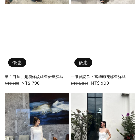
優惠
優惠
黑白日常。超瘦條紋細帶針織洋裝
一眼就記住：高級印花綁帶洋裝
Regular
Sale
NT$ 790
Regular
Sale
NT$ 990
NT$ 990
NT$ 1,380
price
price
price
price