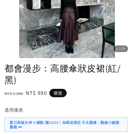
1
/19
都會漫步：高腰傘狀皮裙(紅/
黑)
Regular
Sale
NT$ 990
優惠
NT$ 1,580
price
price
適用優惠
夏日高級女神 ✨滿額:滿$2500｜加碼送限定 天生顯瘦：顯臉小貓眼
墨鏡 🕶️