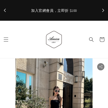
加入官網會員，立即折 $100
✨ 