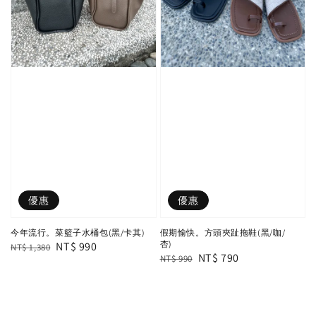
優惠
優惠
今年流行。菜籃子水桶包(黑/卡其)
假期愉快。方頭夾趾拖鞋(黑/咖/
杏)
Regular
Sale
NT$ 990
NT$ 1,380
Regular
Sale
NT$ 790
NT$ 990
price
price
price
price