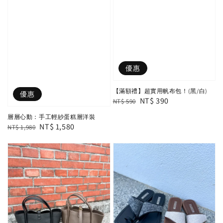
優惠
【滿額禮】超實用帆布包！(黑/白)
優惠
Regular
Sale
NT$ 390
NT$ 590
price
price
層層心動：手工輕紗蛋糕層洋裝
Regular
Sale
NT$ 1,580
NT$ 1,980
price
price