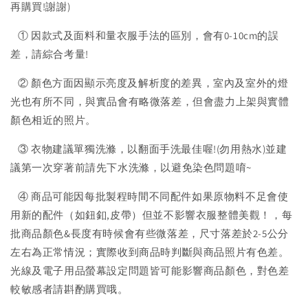
再購買!謝謝)
① 因款式及面料和量衣服手法的區別，會有0-10cm的誤
差，請綜合考量!
② 顏色方面因顯示亮度及解析度的差異，室內及室外的燈
光也有所不同，與實品會有略微落差，但會盡力上架與實體
顏色相近的照片。
③ 衣物建議單獨洗滌，以翻面手洗最佳喔!(勿用熱水)並建
議第一次穿著前請先下水洗滌，以避免染色問題唷~
④ 商品可能因每批製程時間不同配件如果原物料不足會使
用新的配件（如鈕釦,皮帶）但並不影響衣服整體美觀！，每
批商品顏色&長度有時候會有些微落差，尺寸落差於2-5公分
左右為正常情況；實際收到商品時判斷與商品照片有色差。
光線及電子用品螢幕設定問題皆可能影響商品顏色，對色差
較敏感者請斟酌購買哦。