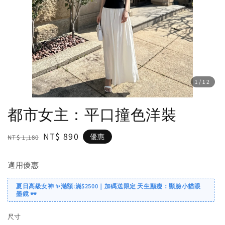
1
/12
都市女主：平口撞色洋裝
Regular
Sale
NT$ 890
優惠
NT$ 1,180
price
price
適用優惠
夏日高級女神 ✨滿額:滿$2500｜加碼送限定 天生顯瘦：顯臉小貓眼
墨鏡 🕶️
尺寸