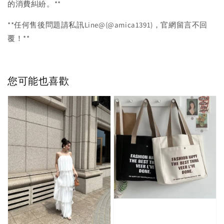
的消費糾紛。**
**任何售後問題請私訊Line@(@amica1391)，官網留言不回
覆！**
您可能也喜歡