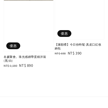
優惠
【滿額禮】今日份時髦-真皮口紅收
優惠
納包
Regular
Sale
NT$ 390
NT$ 690
名媛聚會。珠光感綁帶蛋糕洋裝
price
price
(黑/白)
Regular
Sale
NT$ 890
NT$ 1,180
price
price