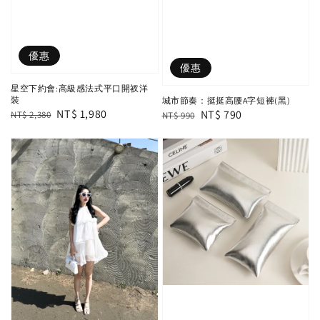
優惠
優惠
星空下約會:高級感法式平口開衩洋
裝
城市節奏：挺挺高腰A字短褲(黑)
Regular
Sale
NT$ 1,980
Regular
Sale
NT$ 790
NT$ 2,380
NT$ 990
price
price
price
price