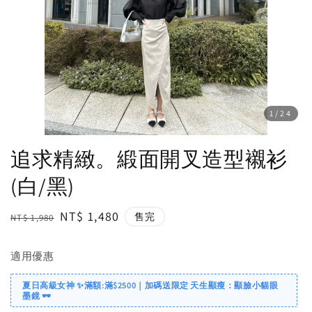
1
/24
追求精緻。緞面開叉造型襯衫
(白/黑)
Regular
Sale
NT$ 1,480
售完
NT$ 1,980
price
price
適用優惠
夏日高級女神 ✨滿額:滿$2500｜加碼送限定 天生顯瘦：顯臉小貓眼
墨鏡 🕶️