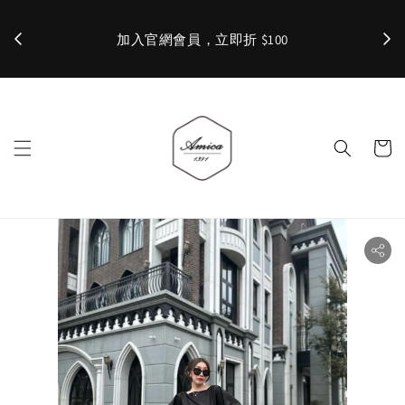
加入官網會員，立即折 $100
✨ 