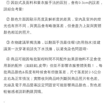
① 因款式及面料和量衣服手法的區別，會有0-3cm的誤差，
請綜合考量!
② 顏色方面因顯示亮度及解析度的差異，室內及室外的燈
光也有所不同，與實品會有略微落差，但會盡力上架與實體
顏色相近的照片。
③ 衣物建議單獨洗滌，以翻面手洗最佳喔!(勿用熱水)並建
議第一次穿著前請先下水洗滌，以避免染色問題唷~
④ 商品可能因每批製程時間不同配件如果原物料不足會使
用新的配件（如鈕釦,皮帶）但並不影響衣服整體美觀！，每
批商品顏色&長度有時候會有些微落差，尺寸落差於2-5公分
左右為正常情況；實際收到商品時判斷與商品照片有色差。
光線及電子用品螢幕設定問題皆可能影響商品顏色，對色差
較敏感者請斟酌購買哦。
-