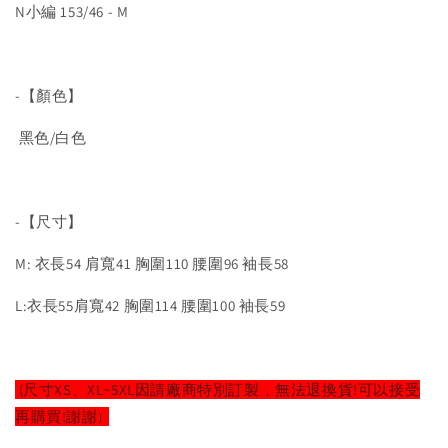
N小編 153/46 - M
-【顏色】
黑色/白色
-【尺寸】
M: 衣長54 肩寬41 胸圍110 腰圍96 袖長58
L:衣長55肩寬42 胸圍114 腰圍100 袖長59
(尺寸XS、XL~5XL因請廠商特別訂製，無法退換貨!可以接受
再購買!謝謝)