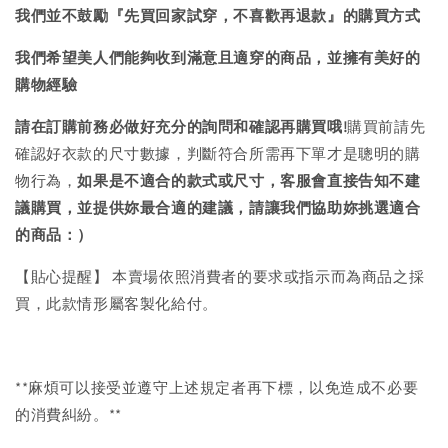
我們並不鼓勵『先買回家試穿，不喜歡再退款』的購買方式
我們希望美人們能夠收到滿意且適穿的商品，並擁有美好的
購物經驗
請在訂購前務必做好充分的詢問和確認再購買哦!
購買前請先
確認好衣款的尺寸數據，判斷符合所需再下單才是聰明的購
物行為，
如果是不適合的款式或尺寸，客服會直接告知不建
議購買，
並提供妳最合適的建議，請讓我們協助妳挑選適合
的商品：）
【貼心提醒】 本賣場依照消費者的要求或指示而為商品之採
買，此款情形屬客製化給付。
**麻煩可以接受並遵守上述規定者再下標，以免造成不必要
的消費糾紛。**