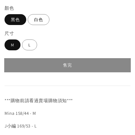
顏色
黑色
白色
尺寸
M
L
售完
***購物前請看過賣場購物須知***
Mina 158/44 - M
J小編 169/53 - L