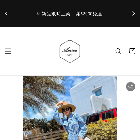
加入官網會員，立即折 $100
✨ 