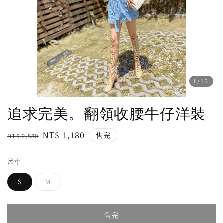
1
/13
追求完美。翻領收腰牛仔洋裝
Regular
Sale
NT$ 1,180
售完
NT$ 2,580
price
price
尺寸
S
M
售完