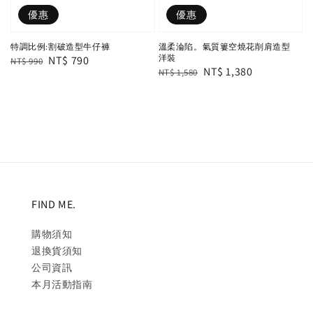
優惠
優惠
特調比例:割破造型牛仔褲
溫柔淪陷。氣質簍空燒花削肩造型
洋裝
Regular
Sale
NT$ 790
NT$ 990
Regular
Sale
NT$ 1,380
NT$ 1,580
price
price
price
price
FIND ME.
購物須知
退換貨須知
公司資訊
本月活動指南