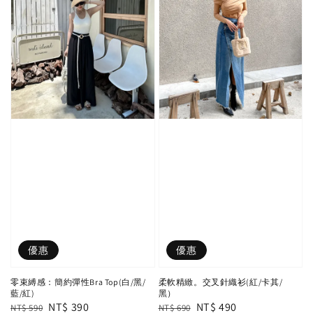
優惠
優惠
零束縛感：簡約彈性Bra Top(白/黑/
柔軟精緻。交叉針織衫(紅/卡其/
藍/紅)
黑）
Regular
Sale
NT$ 390
Regular
Sale
NT$ 490
NT$ 590
NT$ 690