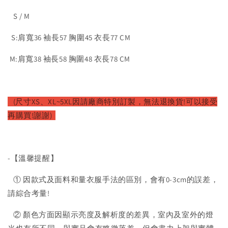
S / M
S:肩寬36 袖長57 胸圍45 衣長77 CM
M:肩寬38 袖長58 胸圍48 衣長78 CM
(尺寸XS、XL~5XL因請廠商特別訂製，無法退換貨!可以接受
再購買!謝謝)
-【溫馨提醒】
① 因款式及面料和量衣服手法的區別，會有0-3cm的誤差，
請綜合考量!
② 顏色方面因顯示亮度及解析度的差異，室內及室外的燈