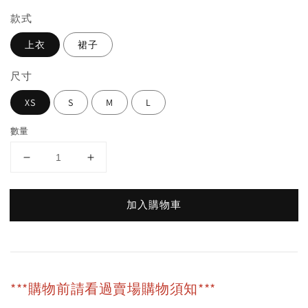
款式
上衣
裙子
尺寸
XS
S
M
L
數量
加入購物車
***購物前請看過賣場購物須知***