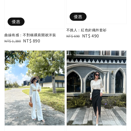
優惠
優惠
不挑人：紅色針織外套衫
Regular
Sale
NT$ 490
曲線有感：不對稱裸肩開衩洋裝
NT$ 690
Regular
Sale
NT$ 890
NT$ 1,380
price
price
price
price