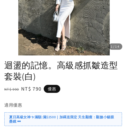
1
/14
迴盪的記憶。高級感抓皺造型
套裝(白)
Regular
Sale
NT$ 790
優惠
NT$ 990
price
price
適用優惠
夏日高級女神 ✨滿額:滿$2500｜加碼送限定 天生顯瘦：顯臉小貓眼
墨鏡 🕶️