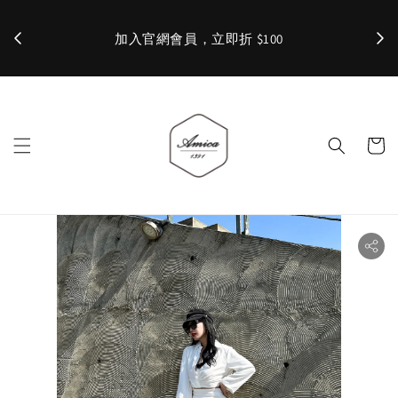
加入官網會員，立即折 $100
✨ 