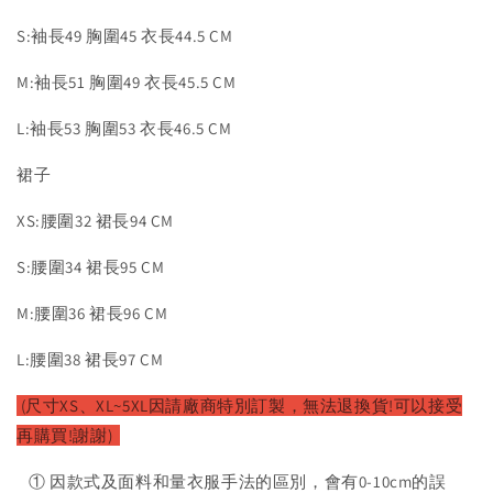
S:袖長49 胸圍45 衣長44.5 CM
M:袖長51 胸圍49 衣長45.5 CM
L:袖長53 胸圍53 衣長46.5 CM
裙子
XS:腰圍32 裙長94 CM
S:腰圍34 裙長95 CM
M:腰圍36 裙長96 CM
L:腰圍38 裙長97 CM
(尺寸XS、XL~5XL因請廠商特別訂製，無法退換貨!可以接受
再購買!謝謝)
① 因款式及面料和量衣服手法的區別，會有0-10cm的誤