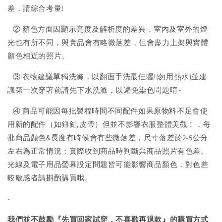
差，請綜合考量!
② 顏色方面因顯示亮度及解析度的差異，室內及室外的燈
光也有所不同，與實品會有略微落差，但會盡力上架與實體
顏色相近的照片。
③ 衣物建議單獨洗滌，以翻面手洗最佳喔!(勿用熱水)並建
議第一次穿著前請先下水洗滌，以避免染色問題唷~
④ 商品可能因每批製程時間不同配件如果原物料不足會使
用新的配件（如鈕釦,皮帶）但並不影響衣服整體美觀！，每
批商品顏色&長度有時候會有些微落差，尺寸落差於2-5公分
左右為正常情況；實際收到商品時判斷與商品照片有色差。
光線及電子用品螢幕設定問題皆可能影響商品顏色，對色差
較敏感者請斟酌購買哦。
-
我們並不鼓勵『先買回家試穿，不喜歡再退款』的購買方式