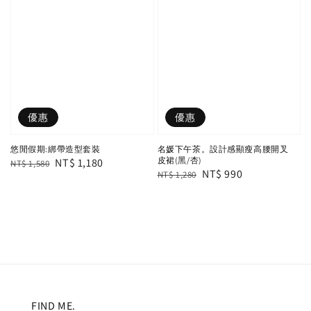
優惠
優惠
悠閒假期:綁帶造型套裝
名媛下午茶。設計感顯瘦高腰開叉
皮裙(黑/杏)
Regular
Sale
NT$ 1,180
NT$ 1,580
Regular
Sale
NT$ 990
NT$ 1,280
price
price
price
price
FIND ME.