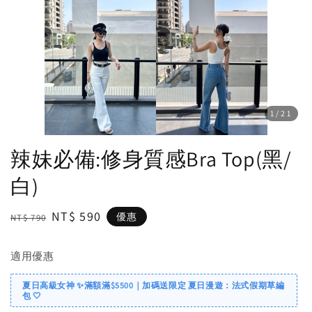
1
/21
辣妹必備:修身質感Bra Top(黑/
白)
Regular
Sale
NT$ 590
優惠
NT$ 790
price
price
適用優惠
夏日高級女神 ✨滿額滿$5500｜加碼送限定 夏日漫遊：法式假期草編
包 🤍