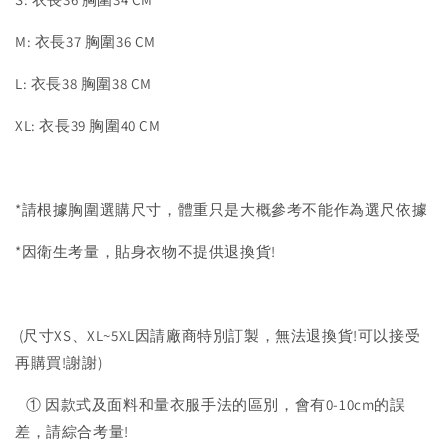
M: 衣長37 胸圍36 CM
L: 衣長38 胸圍38 CM
XL: 衣長39 胸圍40 CM
*請根據胸圍選購尺寸，體重只是大概參考不能作為選尺依據
*因衛生考量，貼身衣物不提供退換貨!
(尺寸XS、XL~5XL因請廠商特別訂製，無法退換貨!可以接受
再購買!謝謝)
① 因款式及面料和量衣服手法的區別，會有0-10cm的誤
差，請綜合考量!