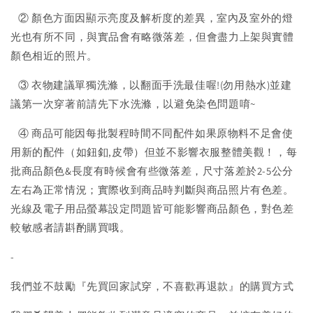
② 顏色方面因顯示亮度及解析度的差異，室內及室外的燈
光也有所不同，與實品會有略微落差，但會盡力上架與實體
顏色相近的照片。
③ 衣物建議單獨洗滌，以翻面手洗最佳喔!(勿用熱水)並建
議第一次穿著前請先下水洗滌，以避免染色問題唷~
④ 商品可能因每批製程時間不同配件如果原物料不足會使
用新的配件（如鈕釦,皮帶）但並不影響衣服整體美觀！，每
批商品顏色&長度有時候會有些微落差，尺寸落差於2-5公分
左右為正常情況；實際收到商品時判斷與商品照片有色差。
光線及電子用品螢幕設定問題皆可能影響商品顏色，對色差
較敏感者請斟酌購買哦。
-
我們並不鼓勵『先買回家試穿，不喜歡再退款』的購買方式