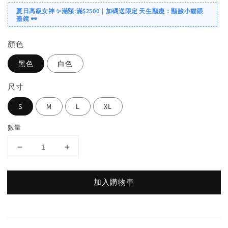
夏日高級女神 ✨滿額:滿$2500｜加碼送限定 天生顯瘦：顯臉小貓眼
墨鏡 🕶️
顏色
黑色
白色
尺寸
S
M
L
XL
數量
加入購物車