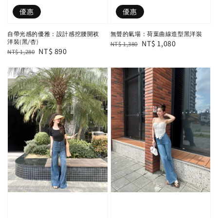
優惠
優惠
自帶光感的優雅：設計感挖腰開衩
無聲的氣場：荷葉曲線造型黑洋裝
洋裝(黑/杏)
Regular
Sale
NT$ 1,080
NT$ 1,380
Regular
Sale
NT$ 890
NT$ 1,280
price
price
price
price