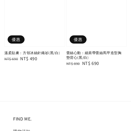
優惠
優惠
溫柔貼膚：方領冰絲針織衫(黑/白)
蕾絲心動：細肩帶蕾絲馬甲造型胸
墊背心(黑/白)
Regular
Sale
NT$ 490
NT$ 690
Regular
Sale
NT$ 690
NT$ 890
price
price
price
price
FIND ME.