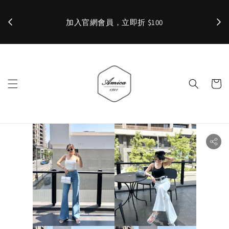
加入官網會員，立即折 $100
✨ 