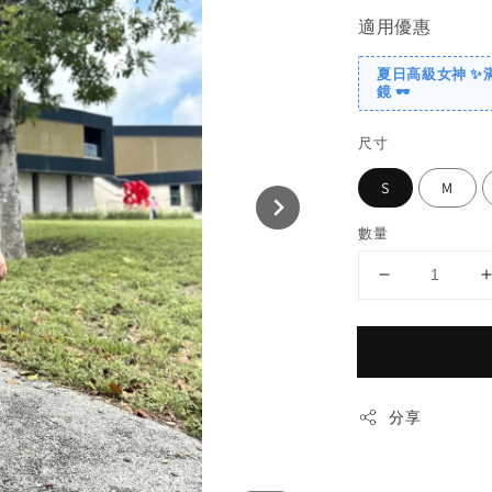
適用優惠
夏日高級女神 ✨
鏡 🕶️
尺寸
S
M
數量
分享