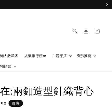
懶人救星🌟
人氣排行榜👑
主題穿搭
身形推薦
購物須知
在:兩釦造型針織背心
590
優惠