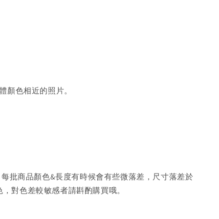
體顏色相近的照片。
，每批商品顏色&長度有時候會有些微落差，尺寸落差於
色，對色差較敏感者請斟酌購買哦。