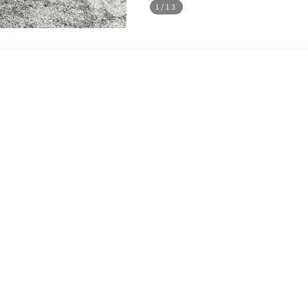
1
/13