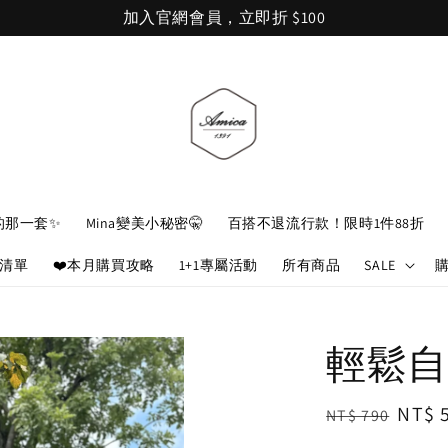
加入官網會員，立即折 $100
的那一套✨
Mina變美小秘密🤫
百搭不退流行款！限時1件88折
娘清單
❤️本月購買攻略
1+1專屬活動
所有商品
SALE
輕鬆自
Regular
Sale
NT$ 
NT$ 790
price
price