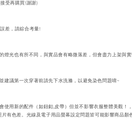
以接受再購買!謝謝)
的誤差，請綜合考量!
的燈光也有所不同，與實品會有略微落差，但會盡力上架與實
)並建議第一次穿著前請先下水洗滌，以避免染色問題唷~
會使用新的配件（如鈕釦,皮帶）但並不影響衣服整體美觀！
品照片有色差。光線及電子用品螢幕設定問題皆可能影響商品顏