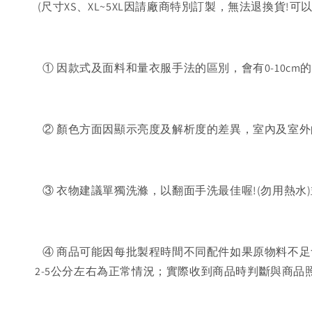
(尺寸XS、XL~5XL因請廠商特別訂製，無法退換貨!可
① 因款式及面料和量衣服手法的區別，會有0-10cm
② 顏色方面因顯示亮度及解析度的差異，室內及室外
③ 衣物建議單獨洗滌，以翻面手洗最佳喔!(勿用熱水
④ 商品可能因每批製程時間不同配件如果原物料不足
2-5公分左右為正常情況；實際收到商品時判斷與商