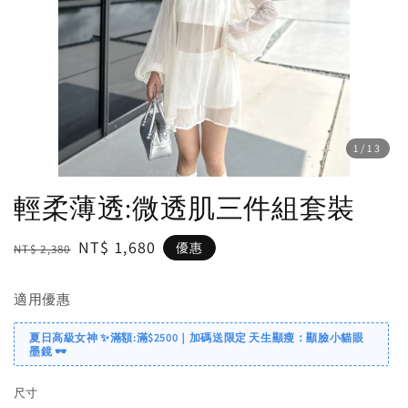
1
/13
輕柔薄透:微透肌三件組套裝
Regular
Sale
NT$ 1,680
優惠
NT$ 2,380
price
price
適用優惠
夏日高級女神 ✨滿額:滿$2500｜加碼送限定 天生顯瘦：顯臉小貓眼
墨鏡 🕶️
尺寸