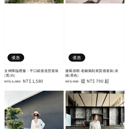
優惠
優惠
女神降臨禮服：平口緞面造型套裝
微風假期:老錢風削肩質感套裝(灰
(黑/白)
綠/黑色)
Regular
Sale
NT$ 1,580
Regular
Sale
從
NT$ 790
起
NT$ 1,980
NT$ 990
price
price
price
price