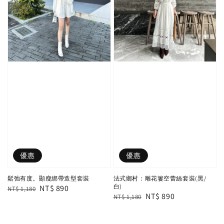
優惠
優惠
鬆弛有度。顯瘦綁帶造型套裝
法式鄉村：雕花簍空蕾絲套裝(黑/
白)
Regular
Sale
NT$ 890
NT$ 1,180
Regular
Sale
NT$ 890
NT$ 1,180
price
price
price
price