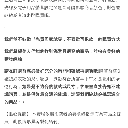
光線及電子用品螢幕設定問題皆可能影響商品顏色，對色差
較敏感者請斟酌購買哦。
-
我們並不鼓勵『先買回家試穿，不喜歡再退款』的購買方式
我們希望美人們能夠收到滿意且適穿的商品，並擁有美好的
購物經驗
請在訂購前務必做好充分的詢問和確認再購買哦!
購買前請先
確認好衣款的尺寸數據，判斷符合所需再下單才是聰明的購
物行為，
如果是不適合的款式或尺寸，客服會直接告知不建
議購買，
並提供妳最合適的建議，請讓我們協助妳挑選適合
的商品：）
【貼心提醒】 本賣場依照消費者的要求或指示而為商品之採
買，此款情形屬客製化給付。