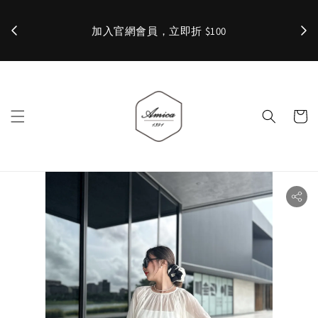
加入官網會員，立即折 $100
✨ 