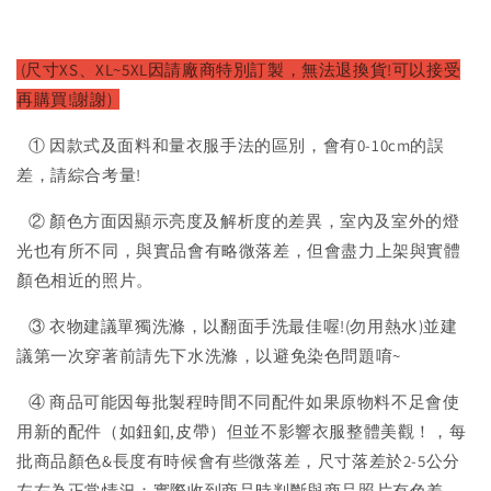
(尺寸XS、XL~5XL因請廠
商特別訂製，無法退換貨!可以接受
再購買!謝謝)
① 因款式及面料和量衣服手法的區別，會有0-10cm的誤
差，請綜合考量!
② 顏色方面因顯示亮度及解析度的差異，室內及室外的燈
光也有所不同，與實品會有略微落差，但會盡力上架與實體
顏色相近的照片。
③ 衣物建議單獨洗滌，以翻面手洗最佳喔!(勿用熱水)並建
議第一次穿著前請先下水洗滌，以避免染色問題唷~
④ 商品可能因每批製程時間不同配件如果原物料不足會使
用新的配件（如鈕釦,皮帶）但並不影響衣服整體美觀！，每
批商品顏色&長度有時候會有些微落差，尺寸落差於2-5公分
左右為正常情況；實際收到商品時判斷與商品照片有色差。