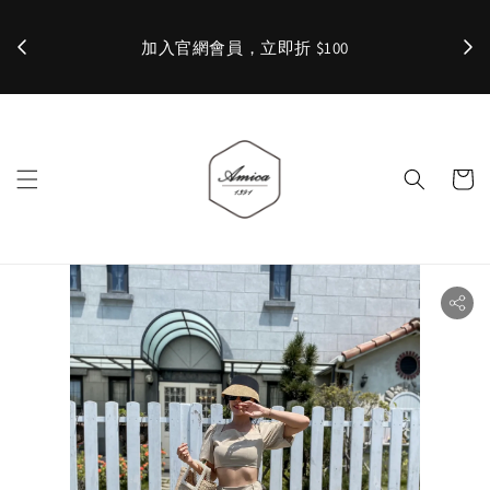
加入官網會員，立即折 $100
✨ 