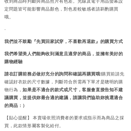
收到商品時判斷與商品照片有色差。光線及電子用品螢幕設
定問題皆可能影響商品顏色，對色差較敏感者請斟酌購買
哦。
-
我們並不鼓勵『先買回家試穿，不喜歡再退款』的購買方式
我們希望美人們能夠收到滿意且適穿的商品，並擁有美好的
購物經驗
請在訂購前務必做好充分的詢問和確認再購買哦!
購買前請先
確認好衣款的尺寸數據，判斷符合所需再下單才是聰明的購
物行為，
如果是不適合的款式或尺寸，客服會直接告知不建
議購買，
並提供妳最合適的建議，請讓我們協助妳挑選適合
的商品：）
【貼心提醒】 本賣場依照消費者的要求或指示而為商品之採
買，此款情形屬客製化給付。