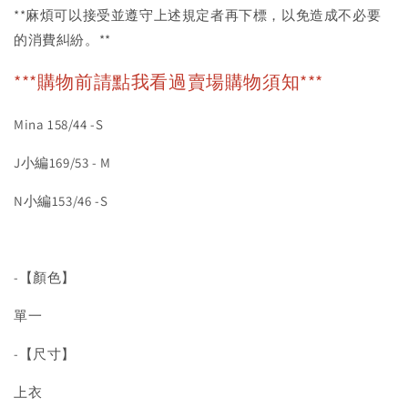
**麻煩可以接受並遵守上述規定者再下標，以免造成不必要
的消費糾紛。**
***購物前請點我看過賣場購物須知***
Mina 158/44 -S
J小編169/53 - M
N小編153/46 -S
-【顏色】
單一
-【尺寸】
上衣