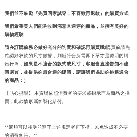
-
我們並不鼓勵『先買回家試穿，不喜歡再退款』的購買方式
我們希望美人們能夠收到滿意且適穿的商品，並擁有美好的
購物經驗
請在訂購前務必做好充分的詢問和確認再購買哦!
購買前請先
確認好衣款的尺寸數據，判斷符合所需再下單才是聰明的購
物行為，
如果是不適合的款式或尺寸，客服會直接告知不建
議購買，
並提供妳最合適的建議，請讓我們協助妳挑選適合
的商品：）
【貼心提醒】 本賣場依照消費者的要求或指示而為商品之採
買，此款情形屬客製化給付。
**麻煩可以接受並遵守上述規定者再下標，以免造成不必要
的消費糾紛。**