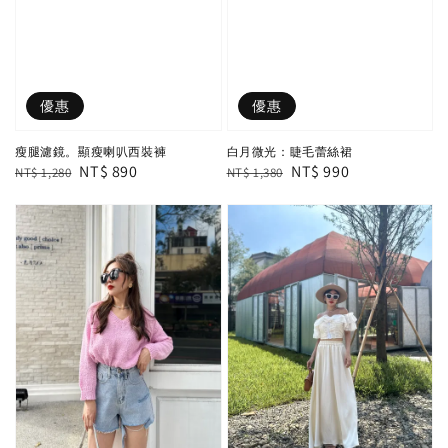
優惠
優惠
瘦腿濾鏡。顯瘦喇叭西裝褲
白月微光：睫毛蕾絲裙
Regular
Sale
NT$ 890
Regular
Sale
NT$ 990
NT$ 1,280
NT$ 1,380
price
price
price
price