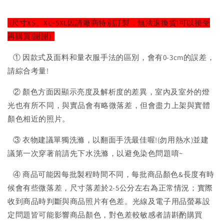
(尺寸XS、XL~5XL因請廠商特別訂製，無法退換貨!可以接受
再購買!謝謝)
① 因款式及面料和量衣服手法的區別，會有0-3cm的誤差，
請綜合考量!
② 顏色方面因顯示亮度及解析度的差異，室內及室外的燈
光也有所不同，與實品會有略微落差，但會盡力上架與實體
顏色相近的照片。
③ 衣物建議單獨洗滌，以翻面手洗最佳喔!(勿用熱水)並建
議第一次穿著前請先下水洗滌，以避免染色問題唷~
④ 商品可能因每批製程時間不同，每批商品顏色&長度有時
候會有些微落差，尺寸落差於2-5公分左右為正常情況；實際
收到商品時判斷與商品照片有色差。光線及電子用品螢幕設
定問題皆可能影響商品顏色，對色差較敏感者請斟酌購買