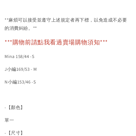
**麻煩可以接受並遵守上述規定者再下標，以免造成不必要
的消費糾紛。**
***購物前請點我看過賣場購物須知***
Mina 158/44 -S
J小編169/53 - M
N小編153/46 -S
-【顏色】
單一
-【尺寸】