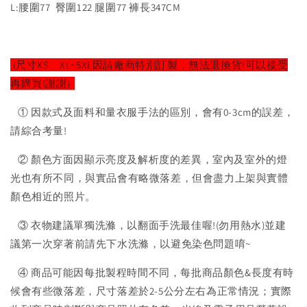
L:腰圍77 臀圍122 腿圍77 褲長347CM
(尺寸XS、XL~5XL因請廠商特別訂製，無法退換貨!可以接受
再購買!謝謝)
① 因款式及面料和量衣服手法的區別，會有0-3cm的誤差，
請綜合考量!
② 顏色方面因顯示亮度及解析度的差異，室內及室外的燈
光也有所不同，與實品會有略微落差，但會盡力上架與實體
顏色相近的照片。
③ 衣物建議單獨洗滌，以翻面手洗最佳喔!(勿用熱水)並建
議第一次穿著前請先下水洗滌，以避免染色問題唷~
④ 商品可能因每批製程時間不同，每批商品顏色&長度有時
候會有些微落差，尺寸落差於2-5公分左右為正常情況；實際