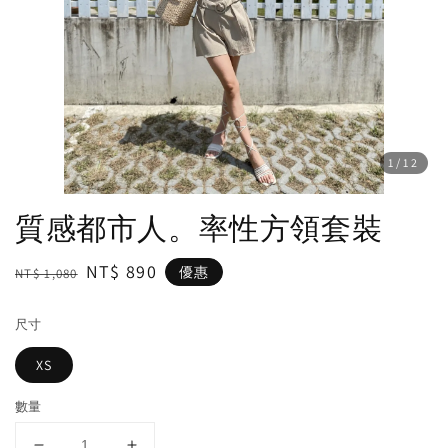
1
/12
質感都市人。率性方領套裝
Regular
Sale
NT$ 890
優惠
NT$ 1,080
price
price
尺寸
XS
數量