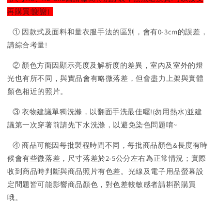
再購買!謝謝)
① 因款式及面料和量衣服手法的區別，會有0-3cm的誤差，
請綜合考量!
② 顏色方面因顯示亮度及解析度的差異，室內及室外的燈
光也有所不同，與實品會有略微落差，但會盡力上架與實體
顏色相近的照片。
③ 衣物建議單獨洗滌，以翻面手洗最佳喔!(勿用熱水)並建
議第一次穿著前請先下水洗滌，以避免染色問題唷~
④ 商品可能因每批製程時間不同，每批商品顏色&長度有時
候會有些微落差，尺寸落差於2-5公分左右為正常情況；實際
收到商品時判斷與商品照片有色差。光線及電子用品螢幕設
定問題皆可能影響商品顏色，對色差較敏感者請斟酌購買
哦。