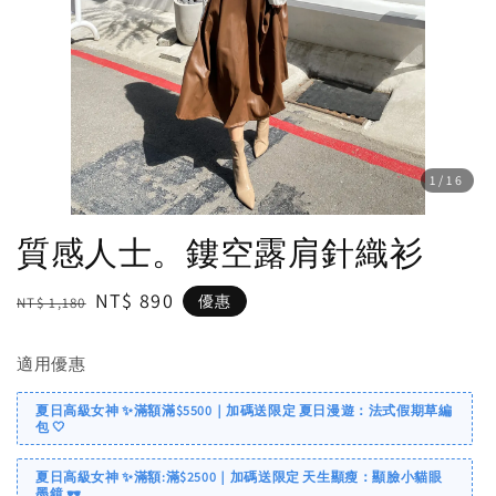
1
/16
質感人士。鏤空露肩針織衫
Regular
Sale
NT$ 890
優惠
NT$ 1,180
price
price
適用優惠
夏日高級女神 ✨滿額滿$5500｜加碼送限定 夏日漫遊：法式假期草編
包 🤍
夏日高級女神 ✨滿額:滿$2500｜加碼送限定 天生顯瘦：顯臉小貓眼
墨鏡 🕶️