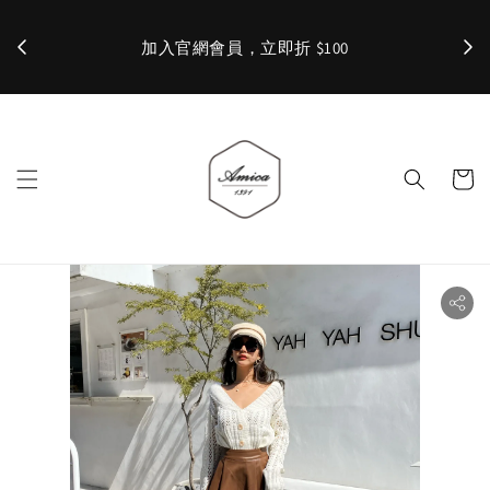
加入官網會員，立即折 $100
✨ 