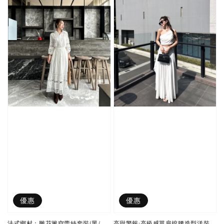
優惠
優惠
法式鄉村：雕花簍空蕾絲套裝(黑/
高甜警報:高級感單肩挖腰造型洋裝