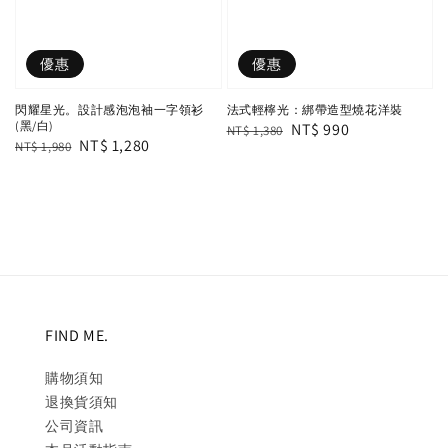
優惠
優惠
閃耀星光。設計感泡泡袖一字領衫
法式輕檸光：綁帶造型燒花洋裝
(黑/白)
Regular
Sale
NT$ 990
NT$ 1,380
Regular
Sale
NT$ 1,280
NT$ 1,980
price
price
price
price
FIND ME.
購物須知
退換貨須知
公司資訊