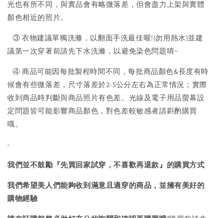
光也有所不同，與實品會有略微落差，但會盡力上架與實體
顏色相近的照片。
③ 衣物建議單獨洗滌，以翻面手洗最佳喔!(勿用熱水)並建
議第一次穿著前請先下水洗滌，以避免染色問題唷~
④ 商品可能因每批製程時間不同，每批商品顏色&長度有時
候會有些微落差，尺寸落差於2-5公分左右為正常情況；實際
收到商品時判斷與商品照片有色差。光線及電子用品螢幕設
定問題皆可能影響商品顏色，對色差較敏感者請斟酌購買
哦。
-
我們並不鼓勵『先買回家試穿，不喜歡再退款』的購買方式
我們希望美人們能夠收到滿意且適穿的商品，並擁有美好的
購物經驗