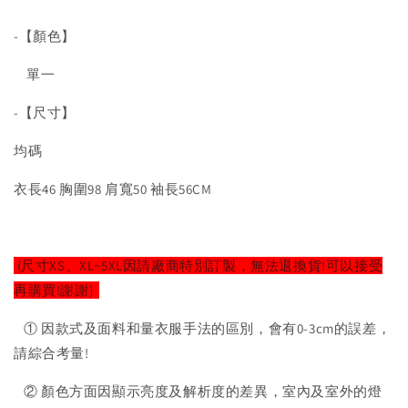
-【顏色】
單一
-【尺寸】
均碼
衣長46 胸圍98 肩寬50 袖長56CM
(尺寸XS、XL~5XL因請廠商特別訂製，無法退換貨!可以接受
再購買!謝謝)
① 因款式及面料和量衣服手法的區別，會有0-3cm的誤差，
請綜合考量!
② 顏色方面因顯示亮度及解析度的差異，室內及室外的燈