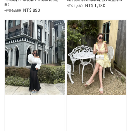
白)
Regular
Sale
NT$ 1,180
NT$ 1,480
Regular
Sale
NT$ 890
NT$ 1,180
price
price
price
price