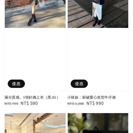
優惠
優惠
滿分質感。V領針織上衣（黑/白）
小辣妹：刷破愛心造型牛仔裙
Regular
Sale
NT$ 590
Regular
Sale
NT$ 990
NT$ 790
NT$ 1,380
price
price
price
price