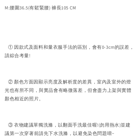
M:腰圍36.5(有鬆緊腰) 褲長105 CM
① 因款式及面料和量衣服手法的區別，會有0-3cm的誤差，
請綜合考量!
② 顏色方面因顯示亮度及解析度的差異，室內及室外的燈
光也有所不同，與實品會有略微落差，但會盡力上架與實體
顏色相近的照片。
③ 衣物建議單獨洗滌，以翻面手洗最佳喔!(勿用熱水)並建
議第一次穿著前請先下水洗滌，以避免染色問題唷~