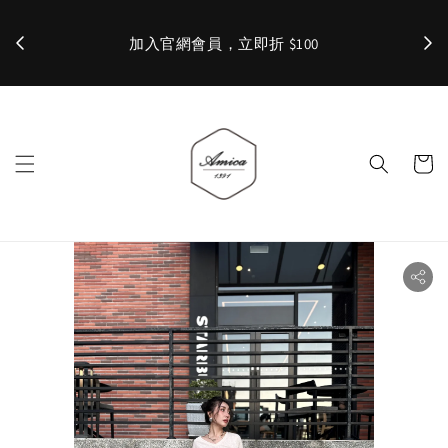
加入官網會員，立即折 $100
✨ 