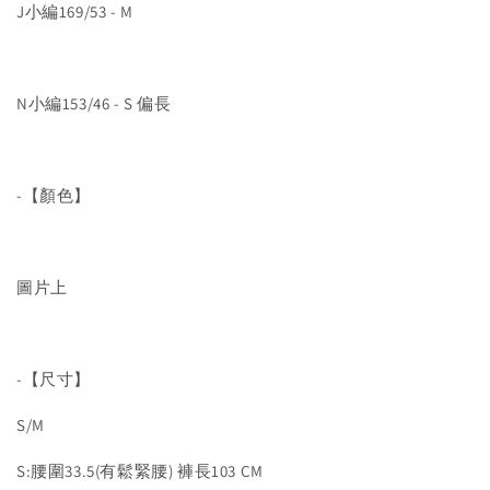
J小編169/53 - M
N小編153/46 - S 偏長
-【顏色】
圖片上
-【尺寸】
S/M
S:腰圍33.5(有鬆緊腰) 褲長103 CM