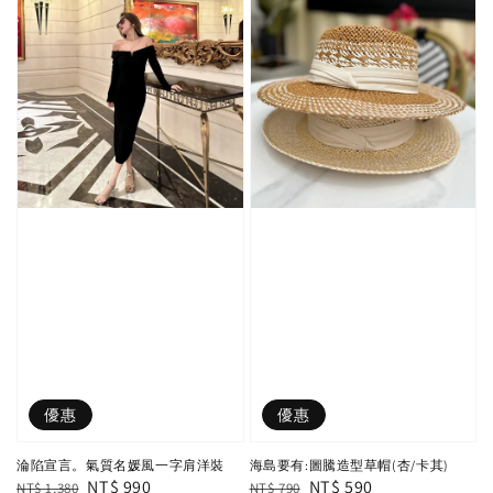
優惠
優惠
淪陷宣言。氣質名媛風一字肩洋裝
海島要有:圖騰造型草帽(杏/卡其)
Regular
Sale
NT$ 990
Regular
Sale
NT$ 590
NT$ 1,380
NT$ 790