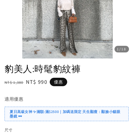
1
/18
豹美人:時髦豹紋褲
Regular
Sale
NT$ 990
優惠
NT$ 1,380
price
price
適用優惠
夏日高級女神 ✨滿額:滿$2500｜加碼送限定 天生顯瘦：顯臉小貓眼
墨鏡 🕶️
尺寸