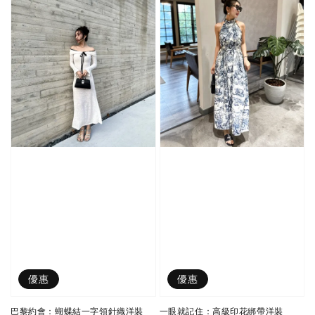
優惠
優惠
巴黎約會：蝴蝶結一字領針織洋裝
一眼就記住：高級印花綁帶洋裝