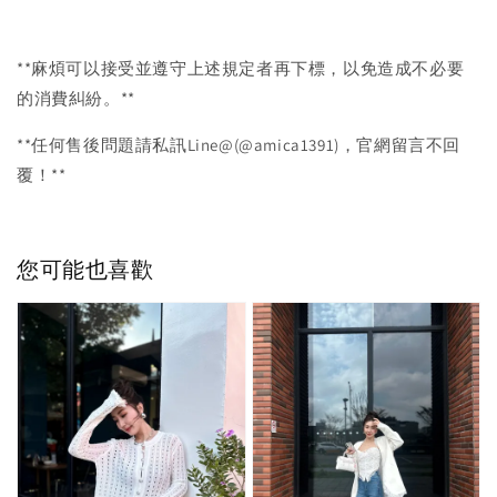
**麻煩可以接受並遵守上述規定者再下標，以免造成不必要
的消費糾紛。**
**任何售後問題請私訊Line@(@amica1391)，官網留言不回
覆！**
您可能也喜歡