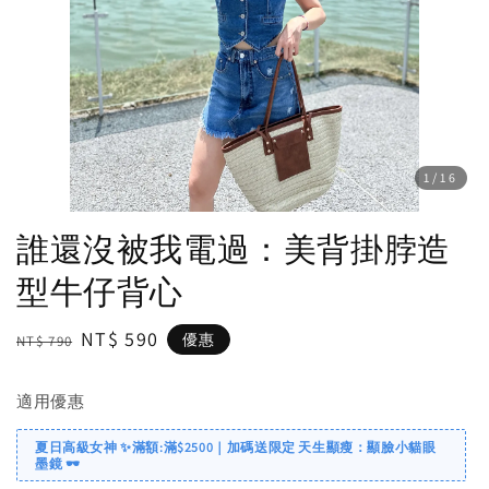
1
/16
誰還沒被我電過：美背掛脖造
型牛仔背心
Regular
Sale
NT$ 590
優惠
NT$ 790
price
price
適用優惠
夏日高級女神 ✨滿額:滿$2500｜加碼送限定 天生顯瘦：顯臉小貓眼
墨鏡 🕶️