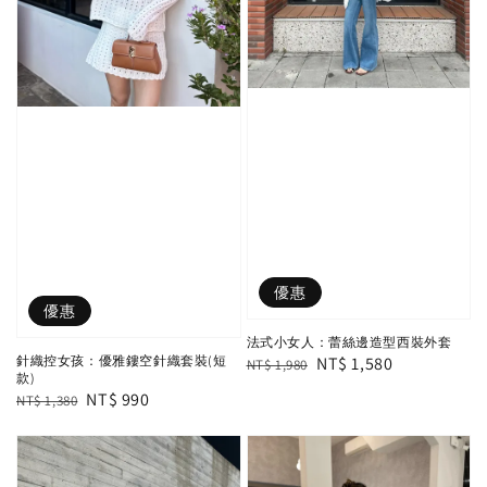
優惠
優惠
法式小女人：蕾絲邊造型西裝外套
Regular
Sale
NT$ 1,580
針織控女孩：優雅鏤空針織套裝(短
NT$ 1,980
款)
price
price
Regular
Sale
NT$ 990
NT$ 1,380
price
price