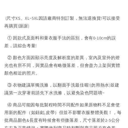
(尺寸XS、XL~5XL因請廠商特別訂製，無法退換貨!可以接受
再購買!謝謝)
① 因款式及面料和量衣服手法的區別，會有0-10cm的誤
差，請綜合考量!
② 顏色方面因顯示亮度及解析度的差異，室內及室外的燈
光也有所不同，與實品會有略微落差，但會盡力上架與實體
顏色相近的照片。
③ 衣物建議單獨洗滌，以翻面手洗最佳喔!(勿用熱水)並建
議第一次穿著前請先下水洗滌，以避免染色問題唷~
④ 商品可能因每批製程時間不同配件如果原物料不足會使
用新的配件（如鈕釦,皮帶）但並不影響衣服整體美觀！，每
批商品顏色&長度有時候會有些微落差，尺寸落差於2-5公分
左右為正常情況；實際收到商品時判斷與商品照片有色差。