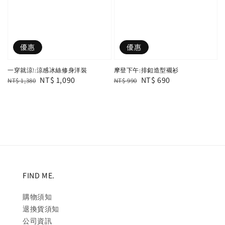
優惠
優惠
一穿就涼!:涼感冰絲修身洋裝
摩登下午:排釦造型襯衫
Regular
Sale
NT$ 1,090
Regular
Sale
NT$ 690
NT$ 1,380
NT$ 990
price
price
price
price
FIND ME.
購物須知
退換貨須知
公司資訊