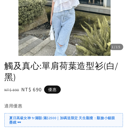
1
/15
觸及真心:單肩荷葉造型衫(白/
黑)
Regular
Sale
NT$ 690
優惠
NT$ 890
price
price
適用優惠
夏日高級女神 ✨滿額:滿$2500｜加碼送限定 天生顯瘦：顯臉小貓眼
墨鏡 🕶️