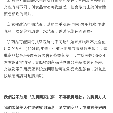
② 顏色方面因顯示亮度及解析度的差異，室內及室外的燈
光也有所不同，與實品會有略微落差，但會盡力上架與實體
顏色相近的照片。
③ 衣物建議單獨洗滌，以翻面手洗最佳喔!(勿用熱水)並建
議第一次穿著前請先下水洗滌，以避免染色問題唷~
④ 商品可能因每批製程時間不同配件如果原物料不足會使
用新的配件（如鈕釦,皮帶）但並不影響衣服整體美觀！，每
批商品顏色&長度有時候會有些微落差，尺寸落差於2-5公分
左右為正常情況；實際收到商品時判斷與商品照片有色差。
光線及電子用品螢幕設定問題皆可能影響商品顏色，對色差
較敏感者請斟酌購買哦。
-
我們並不鼓勵『先買回家試穿，不喜歡再退款』的購買方式
我們希望美人們能夠收到滿意且適穿的商品，並擁有美好的