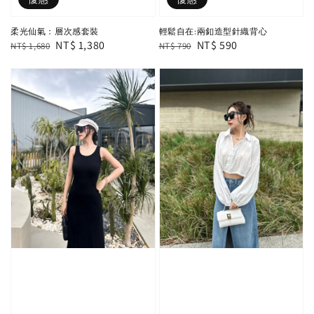
柔光仙氣：層次感套裝
輕鬆自在:兩釦造型針織背心
Regular
Sale
NT$ 1,380
Regular
Sale
NT$ 590
NT$ 1,680
NT$ 790
price
price
price
price