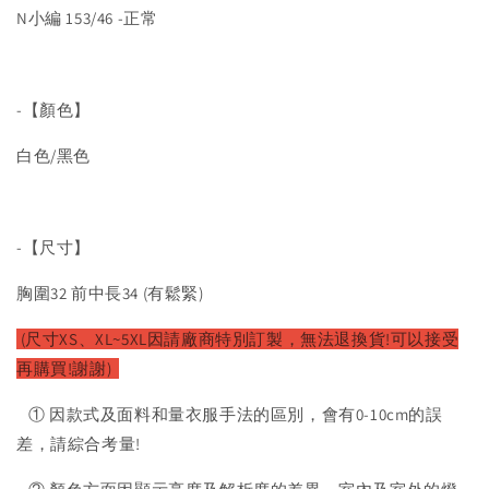
N小編 153/46 -正常
-【顏色】
白色/黑色
-【尺寸】
胸圍32 前中長34 (有鬆緊)
(尺寸XS、XL~5XL因請廠
商特別訂製，無法退換貨!可以接受
再購買!謝謝)
① 因款式及面料和量衣服手法的區別，會有0-10cm的誤
差，請綜合考量!