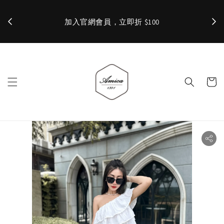
加入官網會員，立即折 $100
✨ 