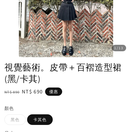
1
/13
視覺藝術。皮帶＋百褶造型裙
(黑/卡其)
Regular
Sale
NT$ 690
優惠
NT$ 890
price
price
顏色
黑色
卡其色