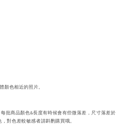
體顏色相近的照片。
，每批商品顏色&長度有時候會有些微落差，尺寸落差於
色，對色差較敏感者請斟酌購買哦。