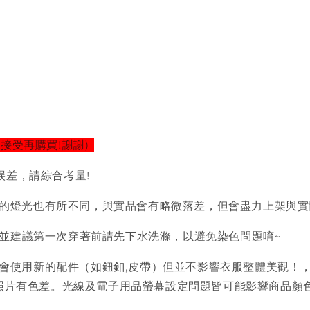
以接受再購買!謝謝)
誤差，請綜合考量!
的燈光也有所不同，與實品會有略微落差，但會盡力上架與實
)並建議第一次穿著前請先下水洗滌，以避免染色問題唷~
會使用新的配件（如鈕釦,皮帶）但並不影響衣服整體美觀！
品照片有色差。光線及電子用品螢幕設定問題皆可能影響商品顏