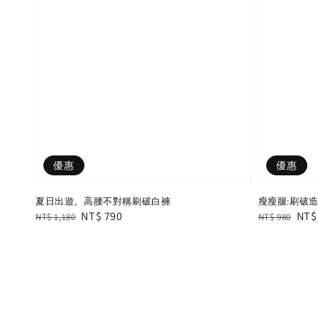
優惠
優惠
夏日出遊。高腰不對稱刷破白褲
瘦瘦腿:刷破造
Regular
Sale
NT$ 790
Regular
Sal
NT$
NT$ 1,180
NT$ 980
price
price
price
pric