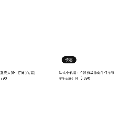
優惠
型瘦大腿牛仔褲(白/藍)
法式小氣場：立體剪裁排釦牛仔洋裝
e
 790
Regular
Sale
NT$ 890
NT$ 1,280
e
price
price