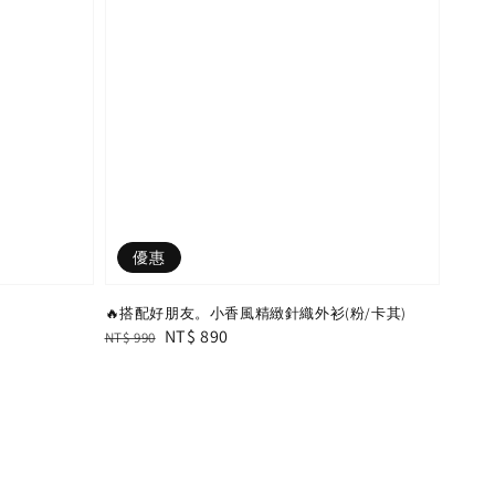
優惠
🔥搭配好朋友。小香風精緻針織外衫(粉/卡其)
Regular
Sale
NT$ 890
NT$ 990
price
price