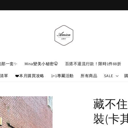
加入官網會員，立即折 $100
的那一套✨
Mina變美小秘密🤫
百搭不退流行款！限時1件88折
娘清單
❤️本月購買攻略
1+1專屬活動
所有商品
SALE
藏不住
裝(卡其