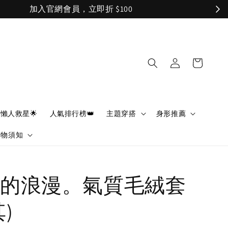
懶人救星🌟
人氣排行榜👑
主題穿搭
身形推薦
購物須知
的浪漫。氣質毛絨套
)