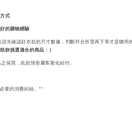
買方式
美好的購物經驗
前請先確認好衣款的尺寸數據，判斷符合所需再下單才是聰明
協助妳挑選適合的商品：）
品之採買，此款情形屬客製化給付。
必要的消費糾紛。**