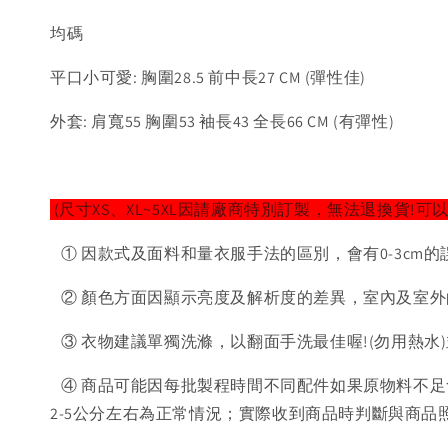
均碼
平口小可愛: 胸圍28.5 前中長27 CM (彈性佳)
外套: 肩寬55 胸圍53 袖長43 全長66 CM (有彈性)
(尺寸XS、XL~5XL因請廠商特別訂製，無法退換貨!可
① 因款式及面料和量衣服手法的區別，會有0-3cm的
② 顏色方面因顯示亮度及解析度的差異，室內及室外
③ 衣物建議單獨洗滌，以翻面手洗最佳喔!(勿用熱水
④ 商品可能因每批製程時間不同配件如果原物料不足
2-5公分左右為正常情況；實際收到商品時判斷與商