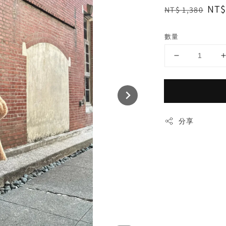
Regular
Sal
NT$
NT$ 1,380
price
pri
數量
分享