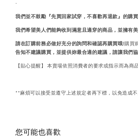
-
我們並不鼓勵『先買回家試穿，不喜歡再退款』的購
我們希望美人們能夠收到滿意且適穿的商品，並擁有
請在訂購前務必做好充分的詢問和確認再購買哦!
購買
告知不建議購買，
並提供妳最合適的建議，請讓我們
【貼心提醒】 本賣場依照消費者的要求或指示而為商
**麻煩可以接受並遵守上述規定者再下標，以免造成不
您可能也喜歡