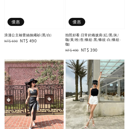
優惠
優惠
浪漫公主袖蕾絲抽繩衫(黑/白)
拍照好看:日常針織披肩(紅/黑/灰/
咖/黃/粉/杏/條紋-黑/條紋-白/條紋-
Regular
Sale
NT$ 490
NT$ 690
咖)
price
price
Regular
Sale
NT$ 390
NT$ 490
price
price