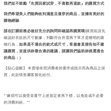
我們並不鼓勵『先買回家試穿，不喜歡再退款』的購買方式
我們希望美人們能夠收到滿意且適穿的商品，並擁有美好的
購物經驗
請在訂購前務必做好充分的詢問和確認再購買哦!
購買前請先
確認好衣款的尺寸數據，判斷符合所需再下單才是聰明的購
物行為，
如果是不適合的款式或尺寸，客服會直接告知不建
議購買，
並提供妳最合適的建議，請讓我們協助妳挑選適合
的商品：）
【貼心提醒】 本賣場依照消費者的要求或指示而為商品之採
買，此款情形屬客製化給付。
**麻煩可以接受並遵守上述規定者再下標，以免造成不必要
的消費糾紛。**