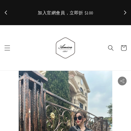
加入官網會員，立即折 $100
✨ 