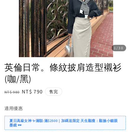
1
/30
英倫日常。條紋披肩造型襯衫
(咖/黑)
Regular
Sale
NT$ 790
售完
NT$ 980
price
price
適用優惠
夏日高級女神 ✨滿額:滿$2500｜加碼送限定 天生顯瘦：顯臉小貓眼
墨鏡 🕶️