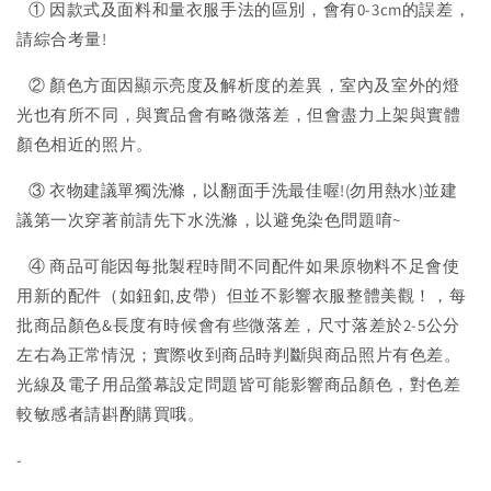
① 因款式及面料和量衣服手法的區別，會有0-3cm的誤差，
請綜合考量!
② 顏色方面因顯示亮度及解析度的差異，室內及室外的燈
光也有所不同，與實品會有略微落差，但會盡力上架與實體
顏色相近的照片。
③ 衣物建議單獨洗滌，以翻面手洗最佳喔!(勿用熱水)並建
議第一次穿著前請先下水洗滌，以避免染色問題唷~
④ 商品可能因每批製程時間不同配件如果原物料不足會使
用新的配件（如鈕釦,皮帶）但並不影響衣服整體美觀！，每
批商品顏色&長度有時候會有些微落差，尺寸落差於2-5公分
左右為正常情況；實際收到商品時判斷與商品照片有色差。
光線及電子用品螢幕設定問題皆可能影響商品顏色，對色差
較敏感者請斟酌購買哦。
-