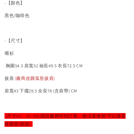
-【顏色】
黑色/咖啡色
-【尺寸】
襯衫
胸圍54.5 肩寬52 袖長49.5 衣長72.5 CM
披肩
(廠商改圓弧形披肩)
肩寬43 下擺29.5 全長78 (含肩帶) CM
(尺寸XS、XL~5XL因請廠商特別訂製，無法退換貨!可以接受
再購買!謝謝)