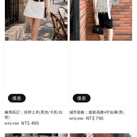
優惠
優惠
極簡高訂：掛脖上衣(黑色/卡其/白
城市節奏：挺挺高腰A字短褲(黑)
色)
Regular
Sale
NT$ 790
NT$ 990
Regular
Sale
NT$ 490
NT$ 790
price
price
price
price