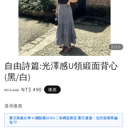
1
/27
自由詩篇:光澤感U領緞面背心
(黑/白)
Regular
Sale
NT$ 490
優惠
NT$ 690
price
price
適用優惠
夏日高級女神 ✨滿額滿$5500｜加碼送限定 夏日漫遊：法式假期草編
包 🤍