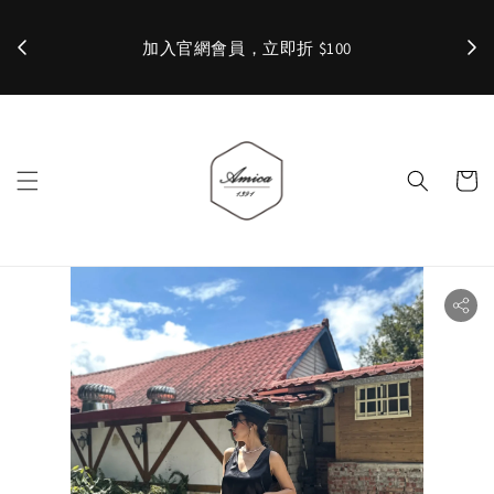
加入官網會員，立即折 $100
✨ 