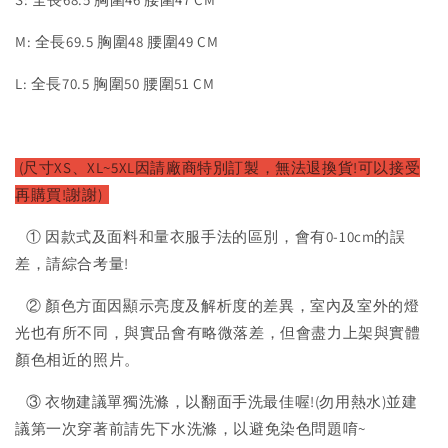
M: 全長69.5 胸圍48 腰圍49 CM
L: 全長70.5 胸圍50 腰圍51 CM
(尺寸XS、XL~5XL因請廠
商特別訂製，無法退換貨!可以接受
再購買!謝謝)
① 因款式及面料和量衣服手法的區別，會有0-10cm的誤
差，請綜合考量!
② 顏色方面因顯示亮度及解析度的差異，室內及室外的燈
光也有所不同，與實品會有略微落差，但會盡力上架與實體
顏色相近的照片。
③ 衣物建議單獨洗滌，以翻面手洗最佳喔!(勿用熱水)並建
議第一次穿著前請先下水洗滌，以避免染色問題唷~