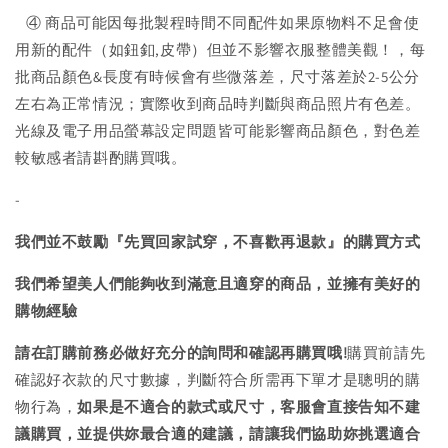
④ 商品可能因每批製程時間不同配件如果原物料不足會使
用新的配件（如鈕釦,皮帶）但並不影響衣服整體美觀！，每
批商品顏色&長度有時候會有些微落差，尺寸落差於2-5公分
左右為正常情況；實際收到商品時判斷與商品照片有色差。
光線及電子用品螢幕設定問題皆可能影響商品顏色，對色差
較敏感者請斟酌購買哦。
-
我們並不鼓勵『先買回家試穿，不喜歡再退款』的購買方式
我們希望美人們能夠收到滿意且適穿的商品，並擁有美好的
購物經驗
請在訂購前務必做好充分的詢問和確認再購買哦!
購買前請先
確認好衣款的尺寸數據，判斷符合所需再下單才是聰明的購
物行為，
如果是不適合的款式或尺寸，客服會直接告知不建
議購買，
並提供妳最合適的建議，請讓我們協助妳挑選適合