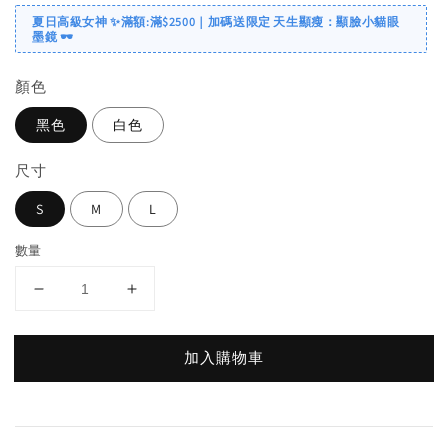
夏日高級女神 ✨滿額:滿$2500｜加碼送限定 天生顯瘦：顯臉小貓眼
墨鏡 🕶️
顏色
黑色
白色
尺寸
S
M
L
數量
加入購物車