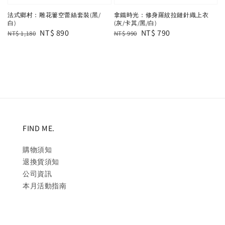
法式鄉村：雕花簍空蕾絲套裝(黑/
拿鐵時光：修身羅紋拉鏈針織上衣
白)
(灰/卡其/黑/白)
Regular
Sale
NT$ 890
Regular
Sale
NT$ 790
NT$ 1,180
NT$ 990
price
price
price
price
FIND ME.
購物須知
退換貨須知
公司資訊
本月活動指南