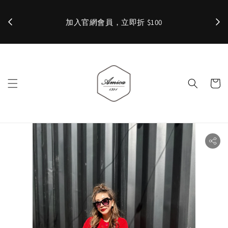
加入官網會員，立即折 $100
✨ 