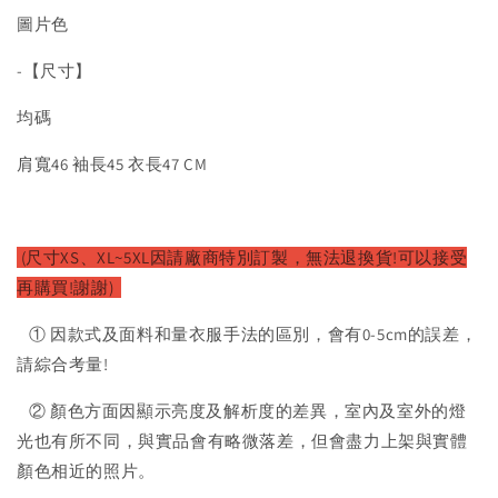
圖片色
-【尺寸】
均碼
肩寬46 袖長45 衣長47 CM
(尺寸XS、XL~5XL因請廠商特別訂製，無法退換貨!可以接受
再購買!謝謝)
① 因款式及面料和量衣服手法的區別，會有0-5cm的誤差，
請綜合考量!
② 顏色方面因顯示亮度及解析度的差異，室內及室外的燈
光也有所不同，與實品會有略微落差，但會盡力上架與實體
顏色相近的照片。