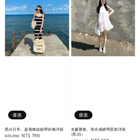
優惠
優惠
黑白日常。超瘦條紋細帶針織洋裝
名媛聚會。珠光感綁帶蛋糕洋裝
(黑/白)
Regular
Sale
NT$ 790
NT$ 990