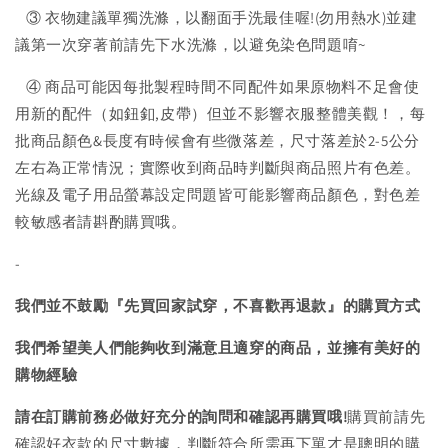
③ 衣物建議單獨洗滌，以翻面手洗最佳喔!(勿用熱水)並建
議第一次穿著前請先下水洗滌，以避免染色問題唷~
④ 商品可能因每批製程時間不同配件如果原物料不足會使
用新的配件（如鈕釦,皮帶）但並不影響衣服整體美觀！，每
批商品顏色&長度有時候會有些微落差，尺寸落差於2-5公分
左右為正常情況；實際收到商品時判斷與商品照片有色差。
光線及電子用品螢幕設定問題皆可能影響商品顏色，對色差
較敏感者請斟酌購買哦。
-
我們並不鼓勵『先買回家試穿，不喜歡再退款』的購買方式
我們希望美人們能夠收到滿意且適穿的商品，並擁有美好的
購物經驗
請在訂購前務必做好充分的詢問和確認再購買哦!
購買前請先
確認好衣款的尺寸數據，判斷符合所需再下單才是聰明的購