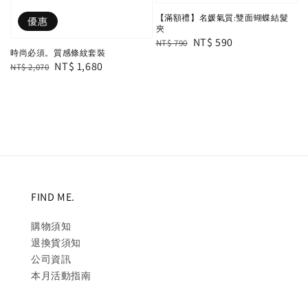
【滿額禮】名媛氣質:雙面蝴蝶結髮
優惠
夾
Regular
Sale
NT$ 590
NT$ 790
時尚必須。質感條紋套裝
price
price
Regular
Sale
NT$ 1,680
NT$ 2,070
price
price
FIND ME.
購物須知
退換貨須知
公司資訊
本月活動指南