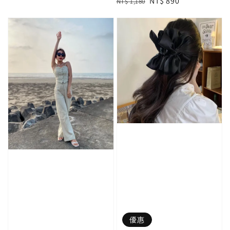
Regular
Sale
NT$ 890
NT$ 1,180
price
price
price
price
優惠