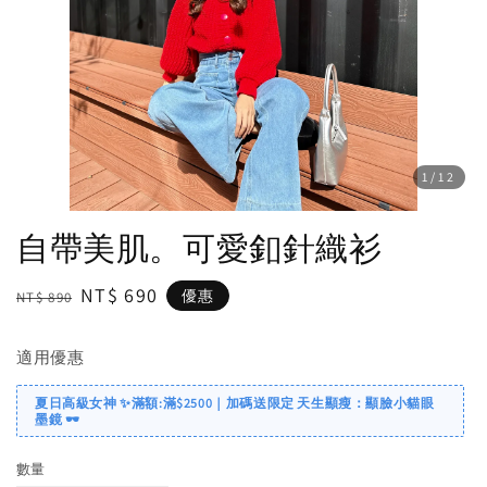
1
/12
自帶美肌。可愛釦針織衫
Regular
Sale
NT$ 690
優惠
NT$ 890
price
price
適用優惠
夏日高級女神 ✨滿額:滿$2500｜加碼送限定 天生顯瘦：顯臉小貓眼
墨鏡 🕶️
數量