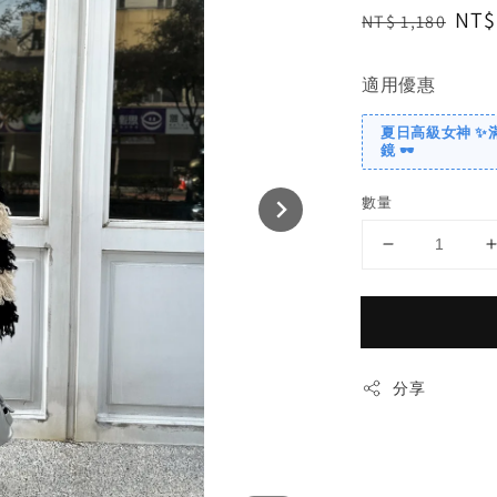
Regular
Sal
NT$
NT$ 1,180
price
pri
適用優惠
夏日高級女神 ✨
鏡 🕶️
數量
分享