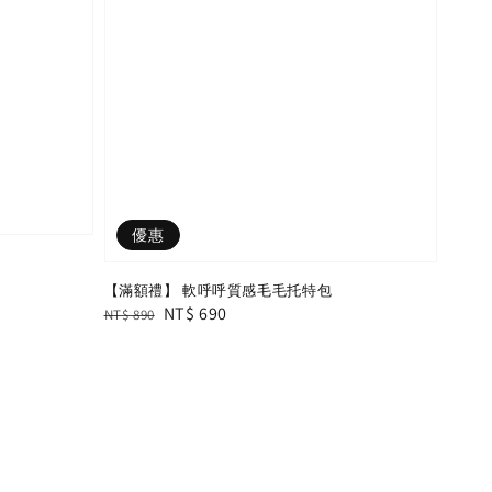
優惠
【滿額禮】 軟呼呼質感毛毛托特包
Regular
Sale
NT$ 690
NT$ 890
price
price