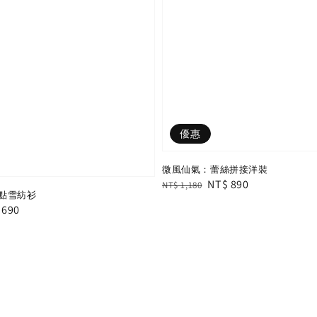
優惠
微風仙氣：蕾絲拼接洋裝
Regular
Sale
NT$ 890
NT$ 1,180
點雪紡衫
price
price
e
 690
e