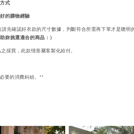
買方式
美好的購物經驗
前請先確認好衣款的尺寸數據，判斷符合所需再下單才是聰明
協助妳挑選適合的商品：）
品之採買，此款情形屬客製化給付。
必要的消費糾紛。**