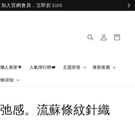
懶人救星🌟
人氣排行榜👑
主題穿搭
身形推薦
購物須知
弛感。流蘇條紋針織