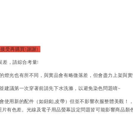
以接受再購買!謝謝)
誤差，請綜合考量!
的燈光也有所不同，與實品會有略微落差，但會盡力上架與實
)並建議第一次穿著前請先下水洗滌，以避免染色問題唷~
會使用新的配件（如鈕釦,皮帶）但並不影響衣服整體美觀！
品照片有色差。光線及電子用品螢幕設定問題皆可能影響商品顏