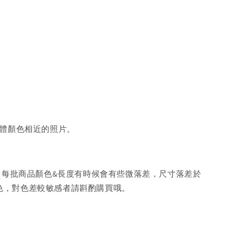
體顏色相近的照片。
，每批商品顏色&長度有時候會有些微落差，尺寸落差於
色，對色差較敏感者請斟酌購買哦。