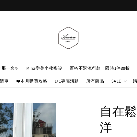
加入官網會員，立即折 $100
的那一套✨
Mina變美小秘密🤫
百搭不退流行款！限時1件88折
娘清單
❤️本月購買攻略
1+1專屬活動
所有商品
SALE
自在鬆
洋