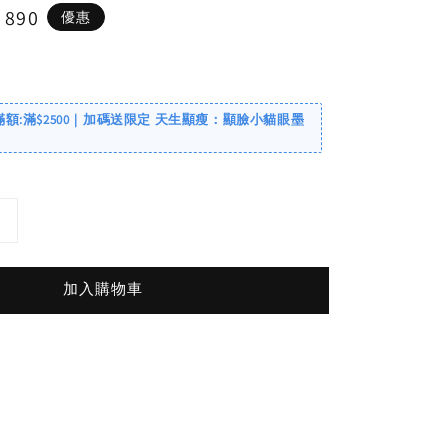
e
 890
優惠
ce
滿額:滿$2500｜加碼送限定 天生顯瘦：顯臉小貓眼墨
加入購物車