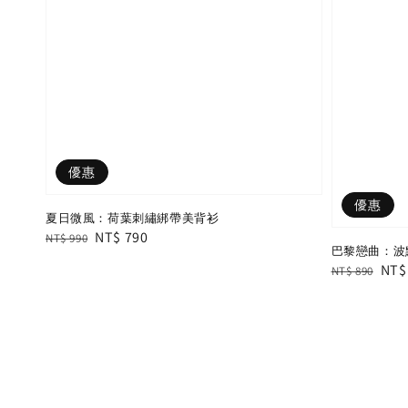
優惠
優惠
夏日微風：荷葉刺繡綁帶美背衫
Regular
Sale
NT$ 790
NT$ 990
巴黎戀曲：波
price
price
Regular
Sal
NT$
NT$ 890
price
pric