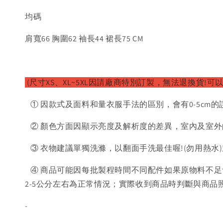
均碼
肩寬66 胸圍62 袖長44 裙長75 CM
(尺寸XS、XL~5XL因請廠商特別訂製，無法退換貨!可
① 因款式及面料和量衣服手法的區別，會有0-5cm的
② 顏色方面因顯示亮度及解析度的差異，室內及室外
③ 衣物建議單獨洗滌，以翻面手洗最佳喔!(勿用熱水
④ 商品可能因每批製程時間不同配件如果原物料不足
2-5公分左右為正常情況；實際收到商品時判斷與商
-