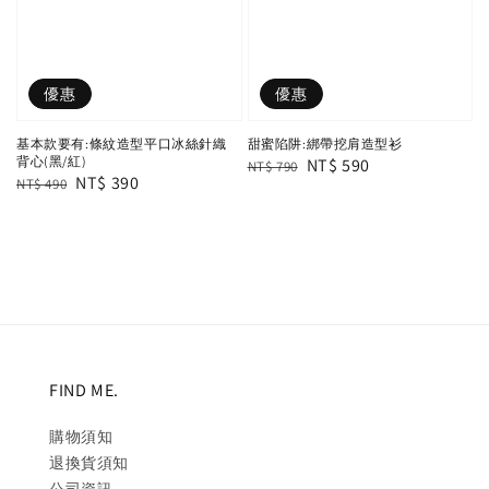
優惠
優惠
基本款要有:條紋造型平口冰絲針織
甜蜜陷阱:綁帶挖肩造型衫
背心(黑/紅)
Regular
Sale
NT$ 590
NT$ 790
Regular
Sale
NT$ 390
NT$ 490
price
price
price
price
FIND ME.
購物須知
退換貨須知