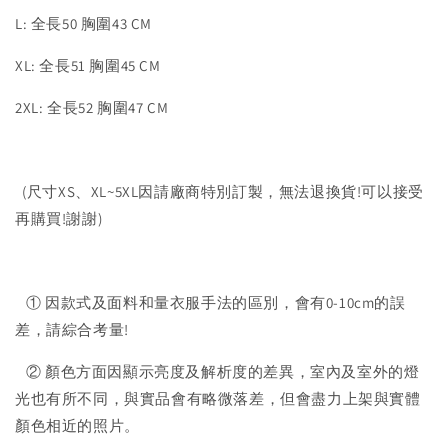
L: 全長50 胸圍43 CM
XL: 全長51 胸圍45 CM
2XL: 全長52 胸圍47 CM
(尺寸XS、XL~5XL因請廠商特別訂製，無法退換貨!可以接受
再購買!謝謝)
① 因款式及面料和量衣服手法的區別，會有0-10cm的誤
差，請綜合考量!
② 顏色方面因顯示亮度及解析度的差異，室內及室外的燈
光也有所不同，與實品會有略微落差，但會盡力上架與實體
顏色相近的照片。