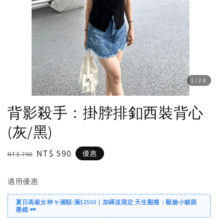
1
/28
背影殺手：掛脖排釦西裝背心
(灰/黑)
Regular
Sale
NT$ 590
優惠
NT$ 790
price
price
適用優惠
夏日高級女神 ✨滿額:滿$2500｜加碼送限定 天生顯瘦：顯臉小貓眼
墨鏡 🕶️