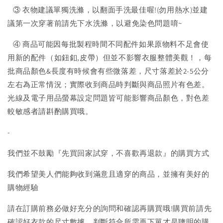
③ 衣物建議單獨洗滌，以翻面手洗最佳喔!(勿用熱水)並建
議第一次穿著前請先下水洗滌，以避免染色問題唷~
④ 商品可能因每批製程時間不同配件如果原物料不足會使
用新的配件（如鈕釦,皮帶）但並不影響衣服整體美觀！，每
批商品顏色&長度有時候會有些微落差，尺寸落差於2-5公分
左右為正常情況；實際收到商品時判斷與商品照片有色差。
光線及電子用品螢幕設定問題皆可能影響商品顏色，對色差
較敏感者請斟酌購買哦。
-
我們並不鼓勵『先買回家試穿，不喜歡再退款』的購買方式
我們希望美人們能夠收到滿意且適穿的商品，並擁有美好的
購物經驗
請在訂購前務必做好充分的詢問和確認再購買哦!購買前請先
確認好衣款的尺寸數據，判斷符合所需再下單才是聰明的購