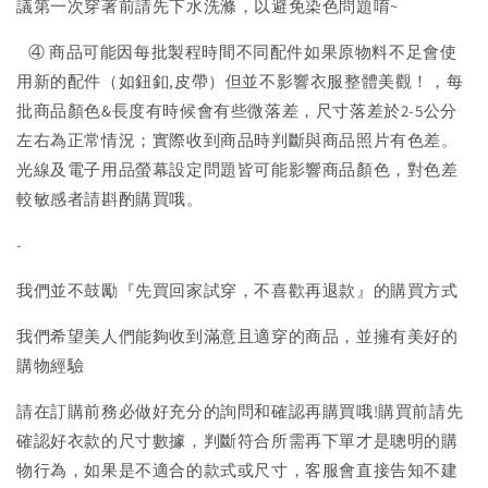
議第一次穿著前請先下水洗滌，以避免染色問題唷~
④ 商品可能因每批製程時間不同配件如果原物料不足會使
用新的配件（如鈕釦,皮帶）但並不影響衣服整體美觀！，每
批商品顏色&長度有時候會有些微落差，尺寸落差於2-5公分
左右為正常情況；實際收到商品時判斷與商品照片有色差。
光線及電子用品螢幕設定問題皆可能影響商品顏色，對色差
較敏感者請斟酌購買哦。
-
我們並不鼓勵『先買回家試穿，不喜歡再退款』的購買方式
我們希望美人們能夠收到滿意且適穿的商品，並擁有美好的
購物經驗
請在訂購前務必做好充分的詢問和確認再購買哦!購買前請先
確認好衣款的尺寸數據，判斷符合所需再下單才是聰明的購
物行為，如果是不適合的款式或尺寸，客服會直接告知不建