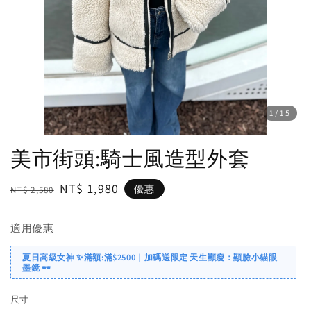
1
/15
美市街頭:騎士風造型外套
Regular
Sale
NT$ 1,980
優惠
NT$ 2,580
price
price
適用優惠
夏日高級女神 ✨滿額:滿$2500｜加碼送限定 天生顯瘦：顯臉小貓眼
墨鏡 🕶️
尺寸