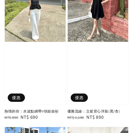
優惠
優惠
熱情的你：水波點綁帶V領娃娃衫
優雅流線：立挺背心洋裝(黑/杏)
Regular
Sale
NT$ 690
Regular
Sale
NT$ 890
NT$ 890
NT$ 1,180
price
price
price
price