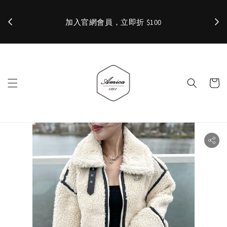
加入官網會員，立即折 $100
✨ 