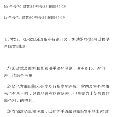
M: 全長70 肩寬59 袖長58 胸圍62 CM
L: 全長71 肩寬60 袖長59 胸圍64 CM
(尺寸XS、XL~5XL因請廠商特別訂製，無法退換貨!可以接受
再購買!謝謝)
① 因款式及面料和量衣服手法的區別，會有0-10cm的誤
差，請綜合考量!
② 顏色方面因顯示亮度及解析度的差異，室內及室外的燈
光也有所不同，與實品會有略微落差，但會盡力上架與實體
顏色相近的照片。
③ 衣物建議單獨洗滌，以翻面手洗最佳喔!(勿用熱水)並建