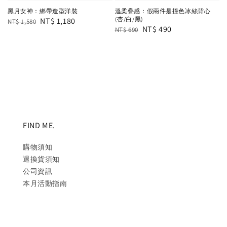
黑月女神：綁帶造型洋裝
溫柔疊感：假兩件是撞色冰絲背心
(杏/白/黑)
Regular
Sale
NT$ 1,180
NT$ 1,580
Regular
Sale
NT$ 490
NT$ 690
price
price
price
price
FIND ME.
購物須知
退換貨須知
公司資訊
本月活動指南