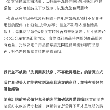
③ 衣物建議單獨洗滌，以翻面手洗最佳喔!(勿用熱水)並建
議第一次穿著前請先下水洗滌，以避免染色問題唷~
④ 商品可能因每批製程時間不同配件如果原物料不足會使
用新的配件（如鈕釦,皮帶,綁帶）但並不影響衣服整體美
觀！，每批商品顏色&長度有時候會有些微落差，尺寸落差於
5-10公分左右為正常情況；實際收到商品時判斷與商品照片
有色差。光線及電子用品螢幕設定問題皆可能影響商品顏
色，對色差較敏感者請斟酌購買哦。
-
我們並不鼓勵『先買回家試穿，不喜歡再退款』的購買方式
我們希望美人們能夠收到滿意且適穿的商品，並擁有美好的
購物經驗
請在訂購前務必做好充分的詢問和確認再購買哦!
購買前請先
確認好衣款的尺寸數據，判斷符合所需再下單才是聰明的購