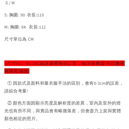
S / M
S: 胸圍: 90 衣長:110
M: 胸圍: 94 衣長:112
尺寸單位為 CM
(尺寸XS、XL~5XL因請廠商特別訂製，無法退換貨!可以接受
再購買!謝謝)
① 因款式及面料和量衣服手法的區別，會有0-3cm的誤差，
請綜合考量!
② 顏色方面因顯示亮度及解析度的差異，室內及室外的燈
光也有所不同，與實品會有略微落差，但會盡力上架與實體
顏色相近的照片。