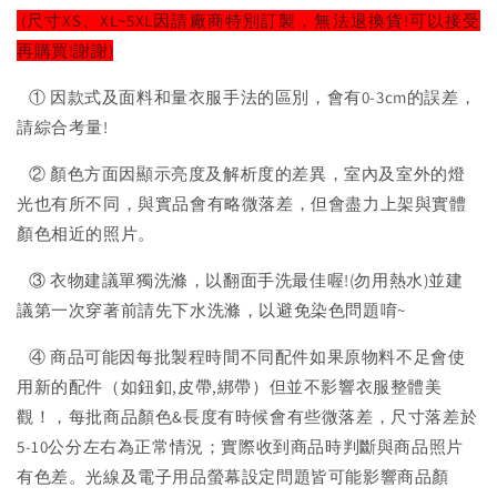
(尺寸XS、XL~5XL因請廠商特別訂製，無法退換貨!可以接受
再購買!謝謝)
① 因款式及面料和量衣服手法的區別，會有0-3cm的誤差，
請綜合考量!
② 顏色方面因顯示亮度及解析度的差異，室內及室外的燈
光也有所不同，與實品會有略微落差，但會盡力上架與實體
顏色相近的照片。
③ 衣物建議單獨洗滌，以翻面手洗最佳喔!(勿用熱水)並建
議第一次穿著前請先下水洗滌，以避免染色問題唷~
④ 商品可能因每批製程時間不同配件如果原物料不足會使
用新的配件（如鈕釦,皮帶,綁帶）但並不影響衣服整體美
觀！，每批商品顏色&長度有時候會有些微落差，尺寸落差於
5-10公分左右為正常情況；實際收到商品時判斷與商品照片
有色差。光線及電子用品螢幕設定問題皆可能影響商品顏