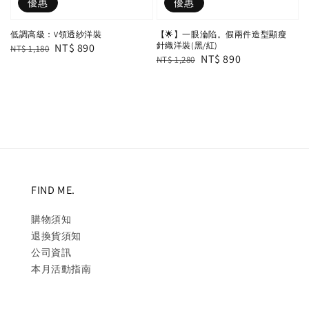
優惠
優惠
低調高級：V領透紗洋裝
【🌟】一眼淪陷。假兩件造型顯瘦
針織洋裝(黑/紅)
Regular
Sale
NT$ 890
NT$ 1,180
Regular
Sale
NT$ 890
NT$ 1,280
price
price
price
price
FIND ME.
購物須知
退換貨須知
公司資訊
本月活動指南