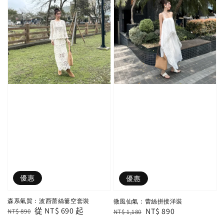
優惠
優惠
森系氣質：波西蕾絲簍空套裝
微風仙氣：蕾絲拼接洋裝
Regular
Sale
從
NT$ 690
起
Regular
Sale
NT$ 890
NT$ 890
NT$ 1,180
price
price
price
price