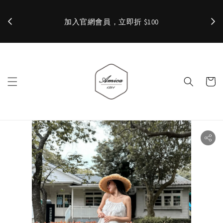
加入官網會員，立即折 $100
✨ 