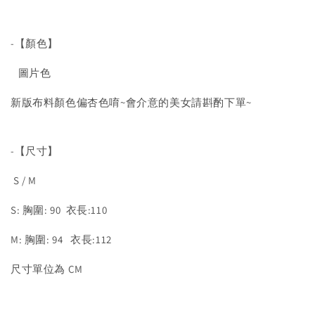
-【顏色】
圖片色
新版布料顏色偏杏色唷~會介意的美女請斟酌下單~
-【尺寸】
S / M
S: 胸圍: 90 衣長:110
M: 胸圍: 94 衣長:112
尺寸單位為 CM