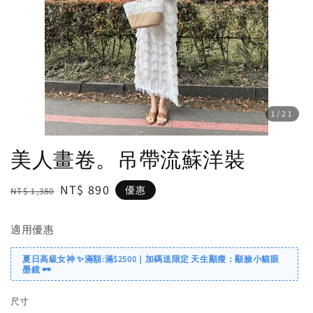
1
/21
美人畫卷。吊帶流蘇洋裝
Regular
Sale
NT$ 890
優惠
NT$ 1,380
price
price
適用優惠
夏日高級女神 ✨滿額:滿$2500｜加碼送限定 天生顯瘦：顯臉小貓眼
墨鏡 🕶️
尺寸