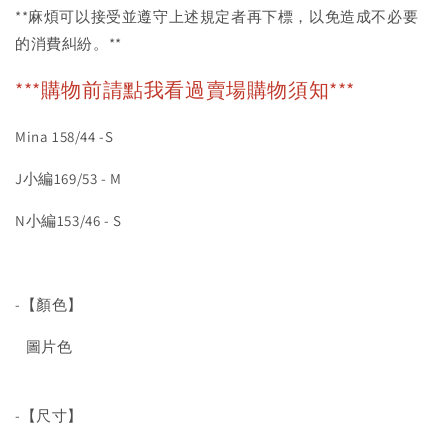
**麻煩可以接受並遵守上述規定者再下標，以免造成不必要
的消費糾紛。**
***購物前請點我看過賣場購物須知***
Mina 158/44 -S
J小編169/53 - M
N小編153/46 - S
-【顏色】
圖片色
-【尺寸】