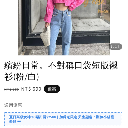
1
/14
繽紛日常。不對稱口袋短版襯
衫(粉/白)
Regular
Sale
NT$ 690
優惠
NT$ 980
price
price
適用優惠
夏日高級女神 ✨滿額:滿$2500｜加碼送限定 天生顯瘦：顯臉小貓眼
墨鏡 🕶️