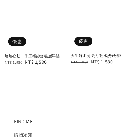
優惠
優惠
天生好比例:高訂款水洗9分褲
層層心動：手工輕紗蛋糕層洋裝
Regular
Sale
NT$ 1,580
Regular
Sale
NT$ 1,580
NT$ 1,980
NT$ 1,980
price
price
price
price
FIND ME.
購物須知