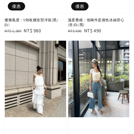
優惠
優惠
優雅風度：V領收腰造型洋裝(黑/
溫柔疊感：假兩件是撞色冰絲背心
白)
(杏/白/黑)
Regular
Sale
NT$ 980
Regular
Sale
NT$ 490
NT$ 1,380
NT$ 690
price
price
price
price