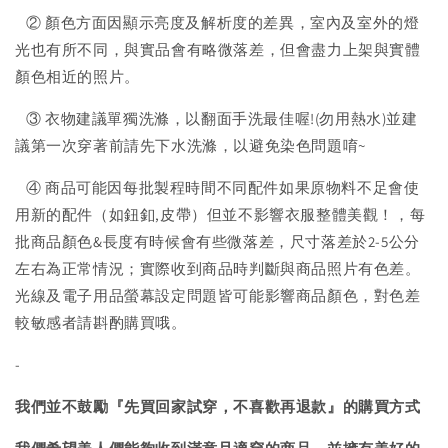
② 顏色方面因顯示亮度及解析度的差異，室內及室外的燈
光也有所不同，與實品會有略微落差，但會盡力上架與實體
顏色相近的照片。
③ 衣物建議單獨洗滌，以翻面手洗最佳喔!(勿用熱水)並建
議第一次穿著前請先下水洗滌，以避免染色問題唷~
④ 商品可能因每批製程時間不同配件如果原物料不足會使
用新的配件（如鈕釦,皮帶）但並不影響衣服整體美觀！，每
批商品顏色&長度有時候會有些微落差，尺寸落差於2-5公分
左右為正常情況；實際收到商品時判斷與商品照片有色差。
光線及電子用品螢幕設定問題皆可能影響商品顏色，對色差
較敏感者請斟酌購買哦。
-
我們並不鼓勵『先買回家試穿，不喜歡再退款』的購買方式