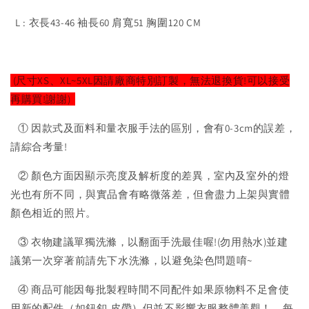
L : 衣長43-46 袖長60 肩寬51 胸圍120 CM
(尺寸XS、XL~5XL因請廠商特別訂製，無法退換貨!可以接受
再購買!謝謝)
① 因款式及面料和量衣服手法的區別，會有0-3cm的誤差，
請綜合考量!
② 顏色方面因顯示亮度及解析度的差異，室內及室外的燈
光也有所不同，與實品會有略微落差，但會盡力上架與實體
顏色相近的照片。
③ 衣物建議單獨洗滌，以翻面手洗最佳喔!(勿用熱水)並建
議第一次穿著前請先下水洗滌，以避免染色問題唷~
④ 商品可能因每批製程時間不同配件如果原物料不足會使
用新的配件（如鈕釦,皮帶）但並不影響衣服整體美觀！，每