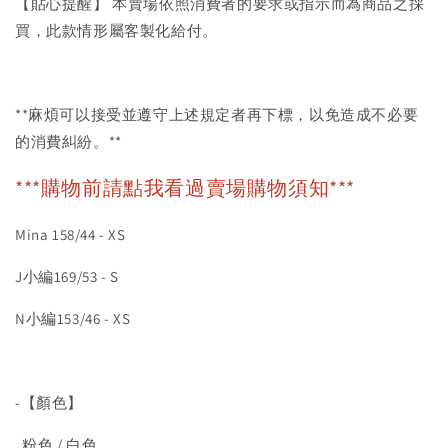
【貼心提醒】 本賣場依照消費者的要求或指示而為商品之採
買，此款情形屬客製化給付。
**麻煩可以接受並遵守上述規定者再下標，以免造成不必要
的消費糾紛。**
***購物前請點我看過賣場購物須知***
Mina 158/44 - XS
J小編169/53 - S
N小編153/46 - XS
-【顏色】
粉色 / 白色