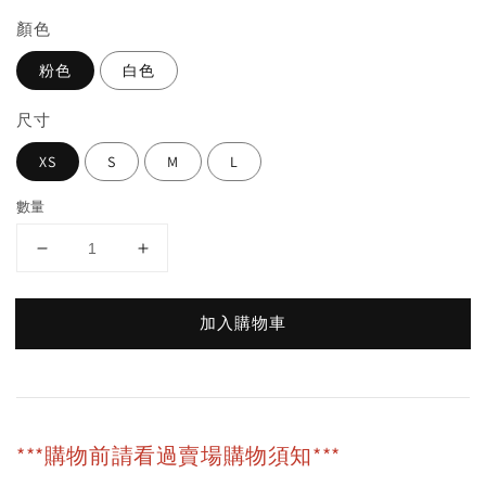
顏色
粉色
白色
尺寸
XS
S
M
L
數量
加入購物車
***購物前請看過賣場購物須知***