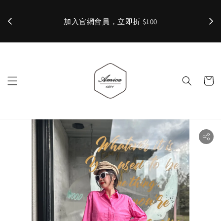
加入官網會員，立即折 $100
✨ 