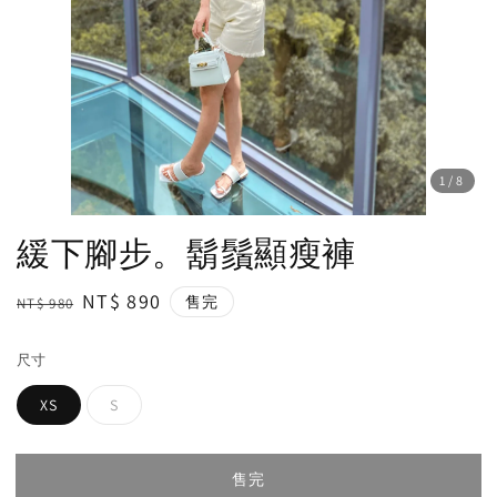
1
/8
緩下腳步。鬍鬚顯瘦褲
Regular
Sale
NT$ 890
售完
NT$ 980
price
price
尺寸
XS
S
售完