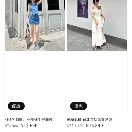
優惠
優惠
別樣的時髦。小辣妹牛仔套裝
神秘氣質:荷葉造型氣質洋裝
Regular
Sale
NT$ 690
Regular
Sale
NT$ 890
NT$ 980
NT$ 1,180