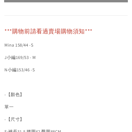
***購物前請看過賣場購物須知***
Mina 158/44 -S
J小編169/53 - M
N小編153/46 -S
-【顏色】
單一
-【尺寸】
S:褲長31.5 腰圍62 臀圍88CM