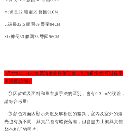
M:褲長32 腰圍65 臀圍91CM
L:褲長32.5 腰圍69 臀圍94CM
XL:褲長33 腰圍73 臀圍96CM
(尺寸XS、XL~5XL因請廠商特別訂製，無法退換貨!可以接受
再購買!謝謝)
① 因款式及面料和量衣服手法的區別，會有0-3cm的誤差，
請綜合考量!
② 顏色方面因顯示亮度及解析度的差異，室內及室外的燈
光也有所不同，與實品會有略微落差，但會盡力上架與實體
顏色相近的照片。