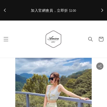
加入官網會員，立即折 $100
✨ 