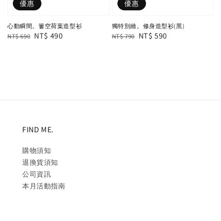
優惠
優惠
心動瞬間。簍空荷葉造型衫
獨特別緻。修身造型衫(黑)
Regular
Sale
NT$ 490
Regular
Sale
NT$ 590
NT$ 690
NT$ 790
price
price
price
price
FIND ME.
購物須知
退換貨須知
公司資訊
本月活動指南