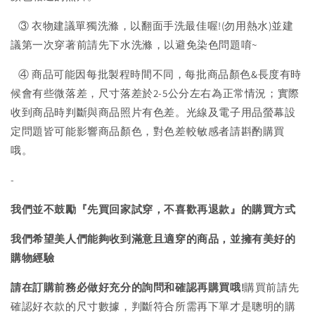
③ 衣物建議單獨洗滌，以翻面手洗最佳喔!(勿用熱水)並建
議第一次穿著前請先下水洗滌，以避免染色問題唷~
④ 商品可能因每批製程時間不同，每批商品顏色&長度有時
候會有些微落差，尺寸落差於2-5公分左右為正常情況；實際
收到商品時判斷與商品照片有色差。光線及電子用品螢幕設
定問題皆可能影響商品顏色，對色差較敏感者請斟酌購買
哦。
-
我們並不鼓勵『先買回家試穿，不喜歡再退款』的購買方式
我們希望美人們能夠收到滿意且適穿的商品，並擁有美好的
購物經驗
請在訂購前務必做好充分的詢問和確認再購買哦!
購買前請先
確認好衣款的尺寸數據，判斷符合所需再下單才是聰明的購