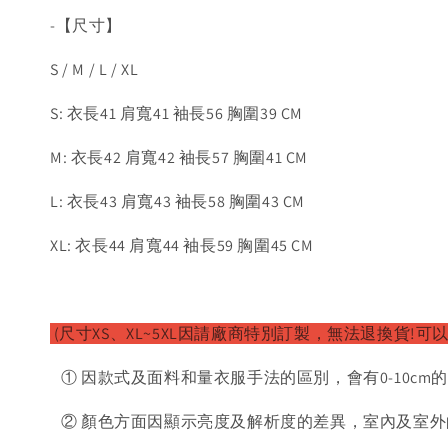
-【尺寸】
S / M / L / XL
S: 衣長41 肩寬41 袖長56 胸圍39 CM
M: 衣長42 肩寬42 袖長57 胸圍41 CM
L: 衣長43 肩寬43 袖長58 胸圍43 CM
XL: 衣長44 肩寬44 袖長59 胸圍45 CM
(尺寸XS、XL~5XL因請廠
商特別訂製，無法退換貨!可以
① 因款式及面料和量衣服手法的區別，會有0-10cm
② 顏色方面因顯示亮度及解析度的差異，室內及室外