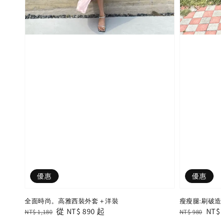
優惠
優惠
全面時尚。高雅西裝外套＋洋裝
瘦瘦腿:刷破造
Regular
Sale
從
NT$ 890
起
Regular
Sal
NT$
NT$ 1,180
NT$ 980