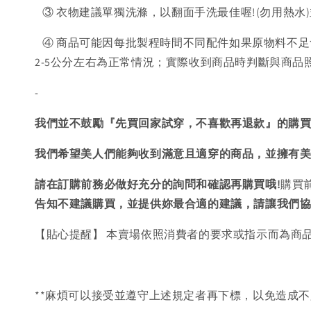
③ 衣物建議單獨洗滌，以翻面手洗最佳喔!(勿用熱水
④ 商品可能因每批製程時間不同配件如果原物料不足
2-5公分左右為正常情況；實際收到商品時判斷與商
-
我們並不鼓勵『先買回家試穿，不喜歡再退款』的購
我們希望美人們能夠收到滿意且適穿的商品，並擁有
請在訂購前務必做好充分的詢問和確認再購買哦!
購買
告知不建議購買，
並提供妳最合適的建議，請讓我們
【貼心提醒】 本賣場依照消費者的要求或指示而為商
**麻煩可以接受並遵守上述規定者再下標，以免造成不