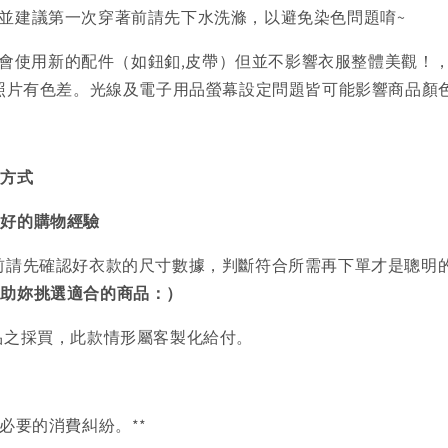
)並建議第一次穿著前請先下水洗滌，以避免染色問題唷~
會使用新的配件（如鈕釦,皮帶）但並不影響衣服整體美觀！
品照片有色差。光線及電子用品螢幕設定問題皆可能影響商品顏
買方式
美好的購物經驗
前請先確認好衣款的尺寸數據，判斷符合所需再下單才是聰明
協助妳挑選適合的商品：）
品之採買，此款情形屬客製化給付。
必要的消費糾紛。**