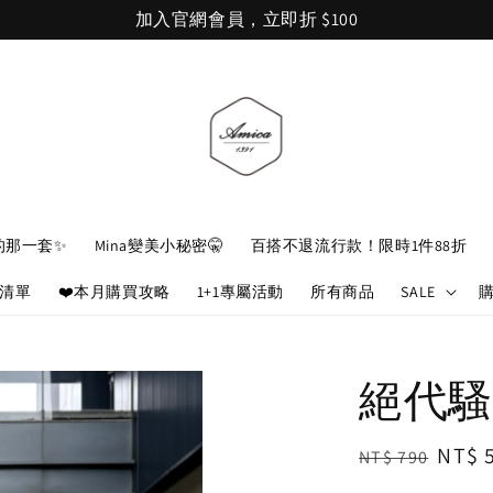
加入官網會員，立即折 $100
的那一套✨
Mina變美小秘密🤫
百搭不退流行款！限時1件88折
娘清單
❤️本月購買攻略
1+1專屬活動
所有商品
SALE
絕代騷
Regular
Sale
NT$ 
NT$ 790
price
price