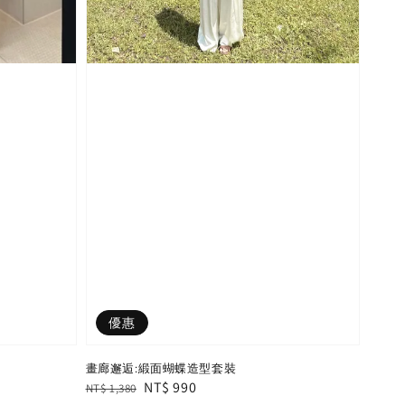
優惠
畫廊邂逅:緞面蝴蝶造型套裝
Regular
Sale
NT$ 990
NT$ 1,380