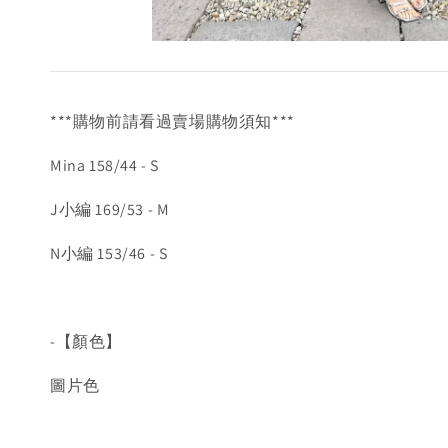
***購物前請看過賣場購物須知***
Mina 158/44 - S
J小編 169/53 - M
N小編 153/46 - S
-【顏色】
圖片色