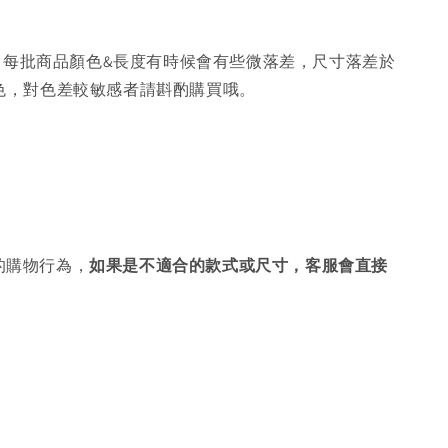
，每批商品顏色&長度有時候會有些微落差，尺寸落差於
色，對色差較敏感者請斟酌購買哦。
的購物行為，
如果是不適合的款式或尺寸，客服會直接