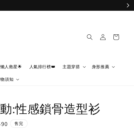
懶人救星🌟
人氣排行榜👑
主題穿搭
身形推薦
購物須知
動:性感鎖骨造型衫
590
售完