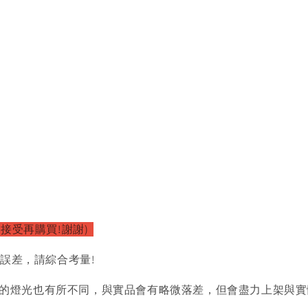
接受再購買!謝謝)
的誤差，請綜合考量!
的燈光也有所不同，與實品會有略微落差，但會盡力上架與實