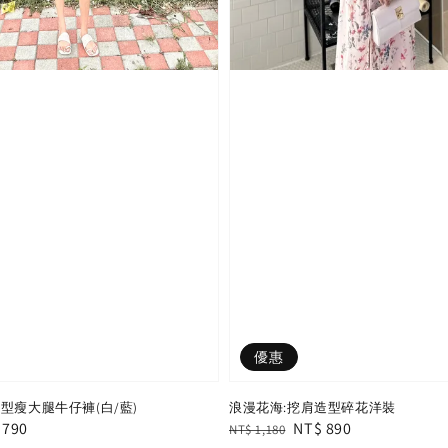
優惠
型瘦大腿牛仔褲(白/藍)
浪漫花海:挖肩造型碎花洋裝
e
 790
Regular
Sale
NT$ 890
NT$ 1,180