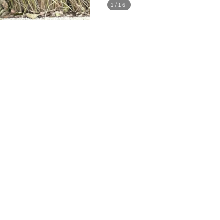
1
/16