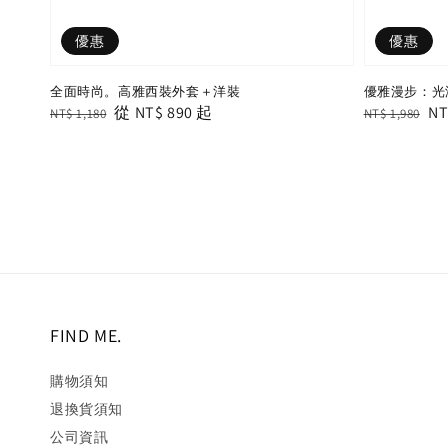
優惠
優惠
全面時尚。高雅西裝外套＋洋裝
優雅漫步：光
Regular
Sale
從
NT$ 890
起
Regular
Sa
NT
NT$ 1,180
NT$ 1,980
price
price
price
pr
FIND ME.
購物須知
退換貨須知
公司資訊