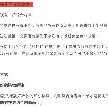
接受再購買!謝謝)
的誤差，請綜合考量!
的燈光也有所不同，與實品會有略微落差，但會盡力上架與實
)並建議第一次穿著前請先下水洗滌，以避免染色問題唷~
會使用新的配件（如鈕釦,皮帶）但並不影響衣服整體美觀！
品照片有色差。光線及電子用品螢幕設定問題皆可能影響商品顏
買方式
美好的購物經驗
前請先確認好衣款的尺寸數據，判斷符合所需再下單才是聰明
協助妳挑選適合的商品：）