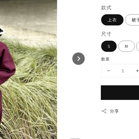
款式
上衣
裙
尺寸
S
M
數量
分享