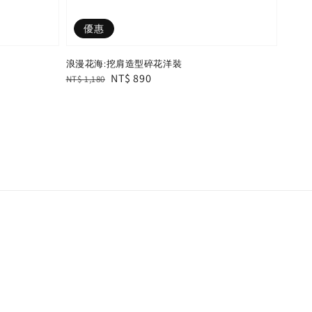
優惠
浪漫花海:挖肩造型碎花洋裝
Regular
Sale
NT$ 890
NT$ 1,180
price
price