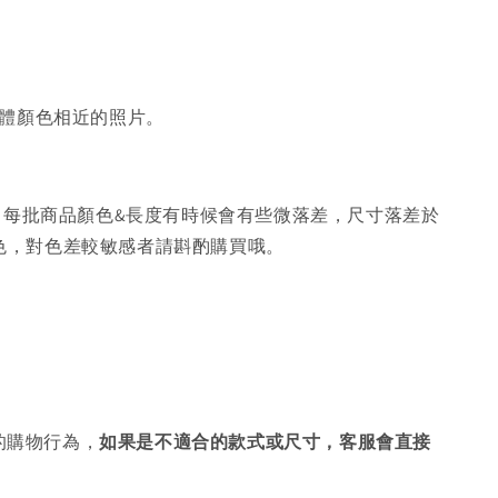
體顏色相近的照片。
，每批商品顏色&長度有時候會有些微落差，尺寸落差於
色，對色差較敏感者請斟酌購買哦。
的購物行為，
如果是不適合的款式或尺寸，客服會直接