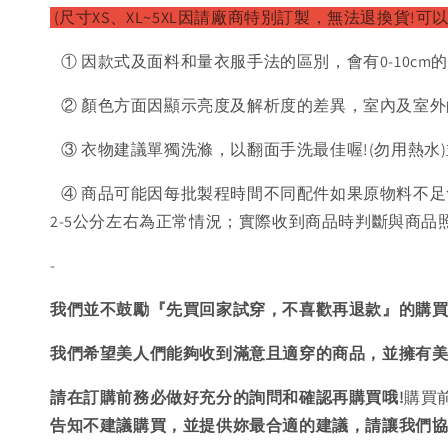
(尺寸XS、XL~5XL因請廠
商特別訂製，無法退換貨!可以
① 因款式及面料和量衣服手法的區別，會有0-10cm
② 顏色方面因顯示亮度及解析度的差異，室內及室外
③ 衣物建議單獨洗滌，以翻面手洗最佳喔!(勿用熱水
④ 商品可能因每批製程時間不同配件如果原物料不足
2-5公分左右為正常情況；實際收到商品時判斷與商
-
我們並不鼓勵『先買回家試穿，不喜歡再退款』的購
我們希望美人們能夠收到滿意且適穿的商品，並擁有
請在訂購前務必做好充分的詢問和確認再購買哦!
購買
告知不建議購買，
並提供妳最合適的建議，請讓我們