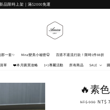
加入官網會員，立即折 $100
的那一套✨
Mina變美小秘密🤫
百搭不退流行款！限時1件88折
娘清單
❤️本月購買攻略
1+1專屬活動
所有商品
SALE
🔥素
Regular
Sale
NT$ 
NT$ 990
price
price