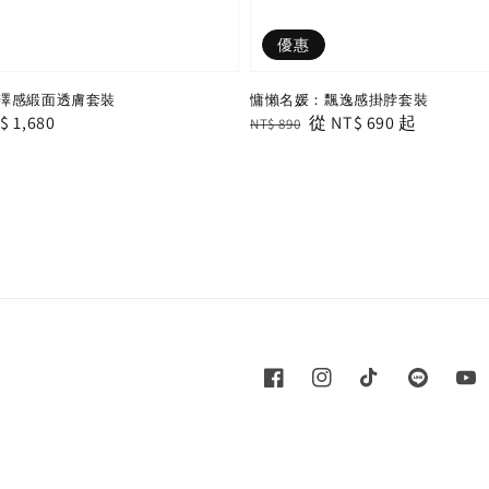
優惠
澤感緞面透膚套裝
慵懶名媛：飄逸感掛脖套裝
le
$ 1,680
Regular
Sale
從
NT$ 690
起
NT$ 890
ice
price
price