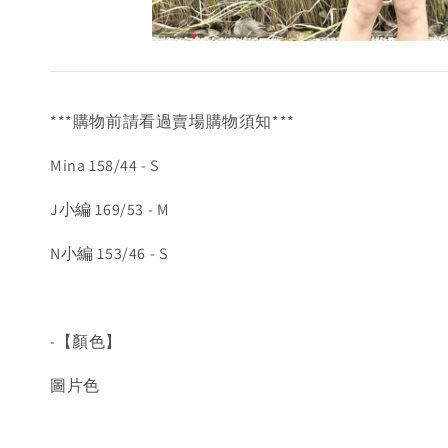
***購物前請看過賣場購物須知***
Mina 158/44 - S
J小編 169/53 - M
N小編 153/46 - S
-【顏色】
圖片色