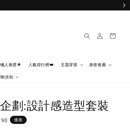
懶人救星🌟
人氣排行榜👑
主題穿搭
身形推薦
購物須知
色企劃:設計感造型套裝
790
優惠