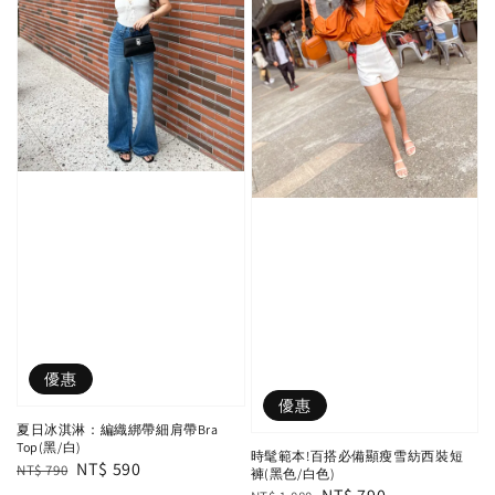
優惠
優惠
夏日冰淇淋：編織綁帶細肩帶Bra
Top(黑/白)
時髦範本!百搭必備顯瘦雪紡西裝短
Regular
Sale
NT$ 590
NT$ 790
褲(黑色/白色)