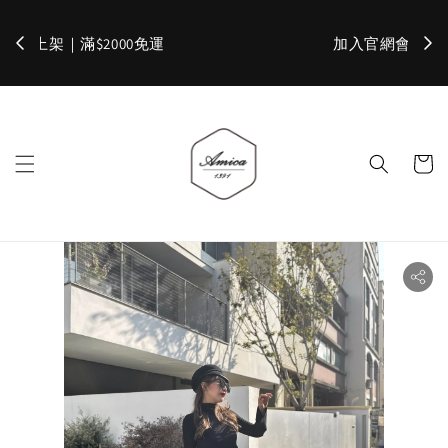
加入官網會員，立即折 $100
✨ 