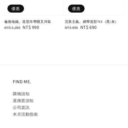
優惠
優惠
倫敦地鐵。造型吊帶開叉洋裝
完美主義。綁帶造型TEE（黑/灰）
Regular
Sale
NT$ 990
Regular
Sale
NT$ 690
NT$ 1,280
NT$ 890
price
price
price
price
FIND ME.
購物須知
退換貨須知
公司資訊
本月活動指南