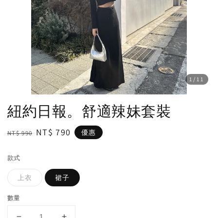
1
/11
紐約日報。舒適辣妹套裝
Regular
Sale
NT$ 790
優惠
NT$ 990
price
price
款式
上衣
裙子
數量