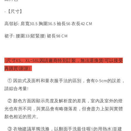
-【尺寸】
高領衫: 肩寬30.5 胸圍36.5 袖長56 衣長42 CM
裙子: 腰圍33(鬆緊腰) 裙長98 CM
(尺寸XS、XL~5XL因請廠商特別訂製，無法退換貨!可以接受
再購買!謝謝)
① 因款式及面料和量衣服手法的區別，會有0-5cm的誤差，
請綜合考量!
② 顏色方面因顯示亮度及解析度的差異，室內及室外的燈
光也有所不同，與實品會有略微落差，但會盡力上架與實體
顏色相近的照片。
③ 衣物建議單獨洗滌，以翻面手洗最佳喔!(勿用熱水)並建