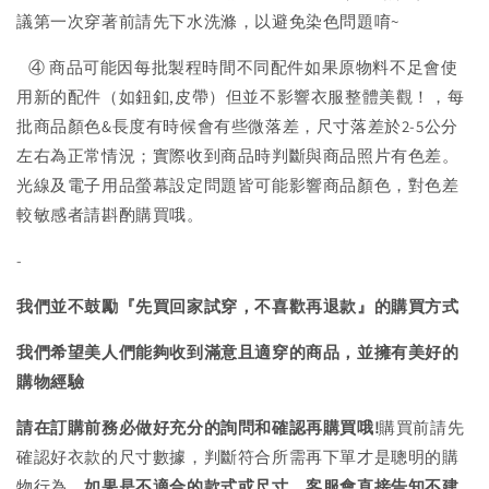
議第一次穿著前請先下水洗滌，以避免染色問題唷~
④ 商品可能因每批製程時間不同配件如果原物料不足會使
用新的配件（如鈕釦,皮帶）但並不影響衣服整體美觀！，每
批商品顏色&長度有時候會有些微落差，尺寸落差於2-5公分
左右為正常情況；實際收到商品時判斷與商品照片有色差。
光線及電子用品螢幕設定問題皆可能影響商品顏色，對色差
較敏感者請斟酌購買哦。
-
我們並不鼓勵『先買回家試穿，不喜歡再退款』的購買方式
我們希望美人們能夠收到滿意且適穿的商品，並擁有美好的
購物經驗
請在訂購前務必做好充分的詢問和確認再購買哦!
購買前請先
確認好衣款的尺寸數據，判斷符合所需再下單才是聰明的購
物行為，
如果是不適合的款式或尺寸，客服會直接告知不建