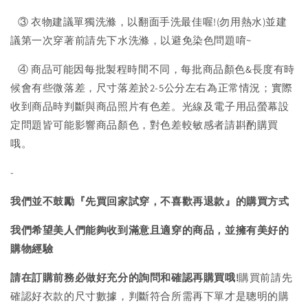
③ 衣物建議單獨洗滌，以翻面手洗最佳喔!(勿用熱水)並建
議第一次穿著前請先下水洗滌，以避免染色問題唷~
④ 商品可能因每批製程時間不同，每批商品顏色&長度有時
候會有些微落差，尺寸落差於2-5公分左右為正常情況；實際
收到商品時判斷與商品照片有色差。光線及電子用品螢幕設
定問題皆可能影響商品顏色，對色差較敏感者請斟酌購買
哦。
-
我們並不鼓勵『先買回家試穿，不喜歡再退款』的購買方式
我們希望美人們能夠收到滿意且適穿的商品，並擁有美好的
購物經驗
請在訂購前務必做好充分的詢問和確認再購買哦!
購買前請先
確認好衣款的尺寸數據，判斷符合所需再下單才是聰明的購