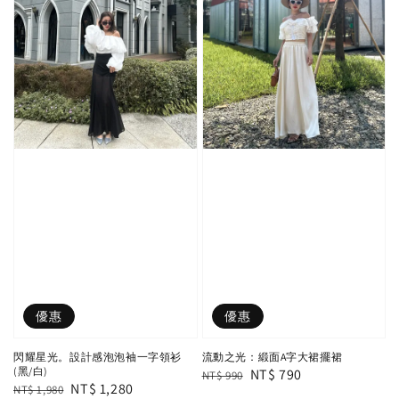
優惠
優惠
閃耀星光。設計感泡泡袖一字領衫
流動之光：緞面A字大裙擺裙
(黑/白)
Regular
Sale
NT$ 790
NT$ 990
Regular
Sale
NT$ 1,280
NT$ 1,980
price
price