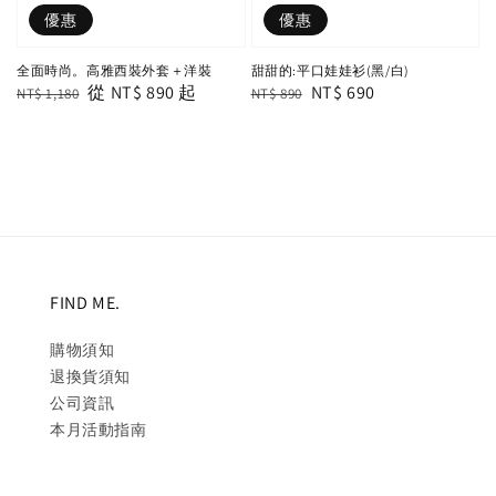
優惠
優惠
全面時尚。高雅西裝外套＋洋裝
甜甜的:平口娃娃衫(黑/白)
Regular
Sale
從
NT$ 890
起
Regular
Sale
NT$ 690
NT$ 1,180
NT$ 890
price
price
price
price
FIND ME.
購物須知
退換貨須知
公司資訊
本月活動指南