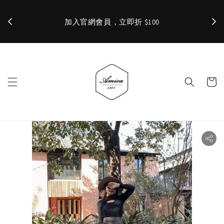
加入官網會員，立即折 $100
✨ 