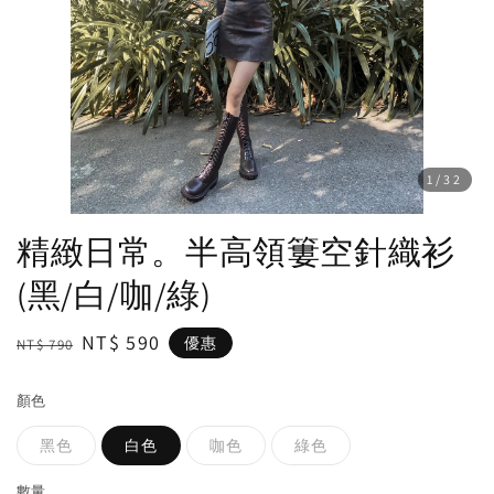
1
/32
精緻日常。半高領簍空針織衫
(黑/白/咖/綠)
Regular
Sale
NT$ 590
優惠
NT$ 790
price
price
顏色
黑色
白色
咖色
綠色
數量