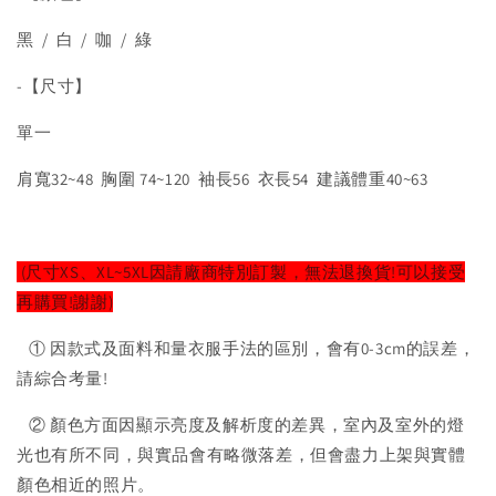
黑 / 白 / 咖 / 綠
-【尺寸】
單一
肩寬32~48 胸圍 74~120 袖長56 衣長54 建議體重40~63
(尺寸XS、XL~5XL因請廠商特別訂製，無法退換貨!可以接受
再購買!謝謝)
① 因款式及面料和量衣服手法的區別，會有0-3cm的誤差，
請綜合考量!
② 顏色方面因顯示亮度及解析度的差異，室內及室外的燈
光也有所不同，與實品會有略微落差，但會盡力上架與實體
顏色相近的照片。