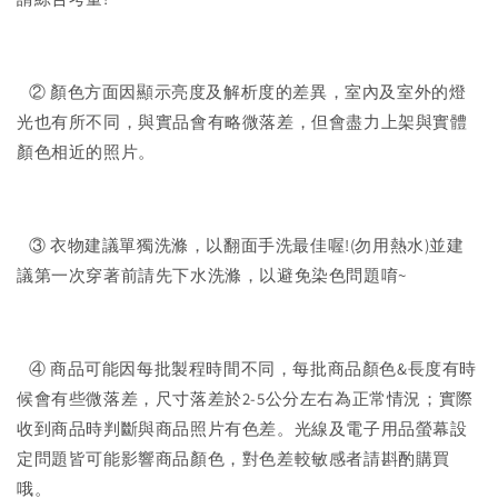
② 顏色方面因顯示亮度及解析度的差異，室內及室外的燈
光也有所不同，與實品會有略微落差，但會盡力上架與實體
顏色相近的照片。
③ 衣物建議單獨洗滌，以翻面手洗最佳喔!(勿用熱水)並建
議第一次穿著前請先下水洗滌，以避免染色問題唷~
④ 商品可能因每批製程時間不同，每批商品顏色&長度有時
候會有些微落差，尺寸落差於2-5公分左右為正常情況；實際
收到商品時判斷與商品照片有色差。光線及電子用品螢幕設
定問題皆可能影響商品顏色，對色差較敏感者請斟酌購買
哦。