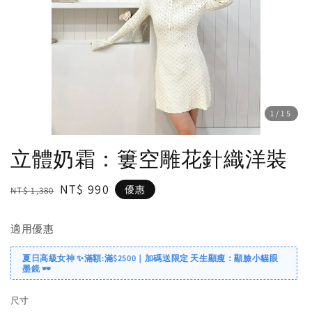
1
/15
立體奶霜：簍空雕花針織洋裝
Regular
Sale
NT$ 990
優惠
NT$ 1,380
price
price
適用優惠
夏日高級女神 ✨滿額:滿$2500｜加碼送限定 天生顯瘦：顯臉小貓眼
墨鏡 🕶️
尺寸