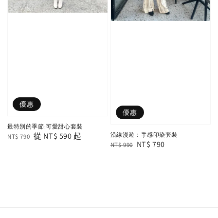
優惠
優惠
最特別的季節:可愛甜心套裝
Regular
Sale
從
NT$ 590
起
沿線漫遊：手感印染套裝
NT$ 790
Regular
Sale
NT$ 790
NT$ 990
price
price
price
price