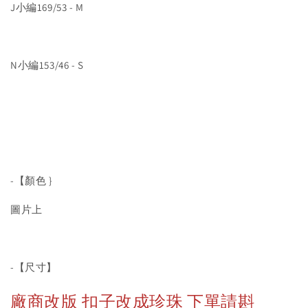
J小編169/53 - M
N小編153/46 - S
-【顏色 }
圖片上
-【尺寸】
廠商改版 扣子改成珍珠 下單請斟