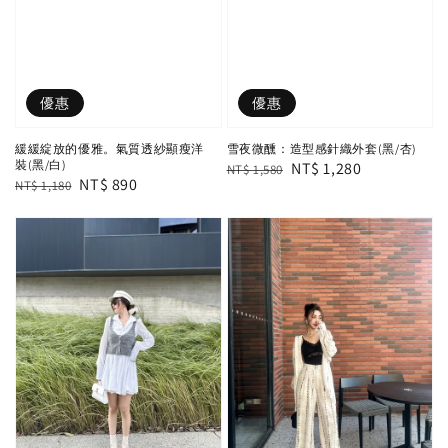
優惠
優惠
緩緩綻放的優雅。氣質透紗顯瘦洋
雪夜微醺：造型感針織外套(黑/杏)
裝(黑/白)
Regular
Sale
NT$ 1,280
NT$ 1,580
Regular
Sale
NT$ 890
NT$ 1,180
price
price
price
price