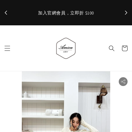
加入官網會員，立即折 $100
✨ 