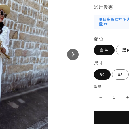
適用優惠
夏日高級女神 ✨
鏡 🕶️
顏色
白色
黑
尺寸
80
85
數量