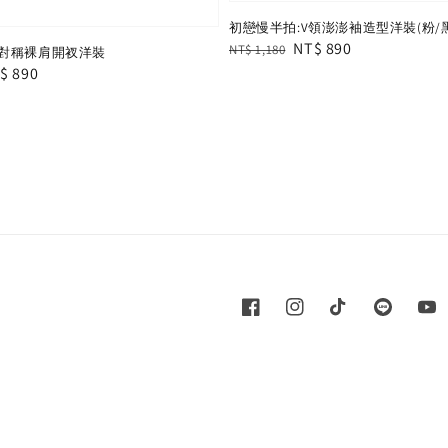
初戀慢半拍:V領澎澎袖造型洋裝(粉/黑
Regular
Sale
NT$ 890
NT$ 1,180
對稱裸肩開衩洋裝
price
price
le
$ 890
ice