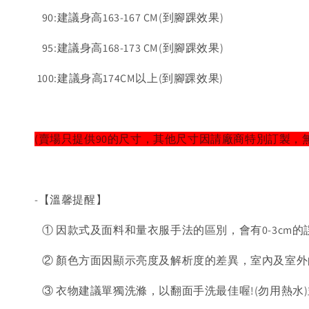
90:建議身高163-167 CM(到腳踝效果)
95:建議身高168-173 CM(到腳踝效果)
100:建議身高174CM以上(到腳踝效果)
(賣場只提供90的尺寸，其他尺寸因請廠商特別訂製，
-【溫馨提醒】
① 因款式及面料和量衣服手法的區別，會有0-3cm的
② 顏色方面因顯示亮度及解析度的差異，室內及室外
③ 衣物建議單獨洗滌，以翻面手洗最佳喔!(勿用熱水