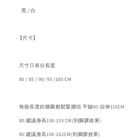
黑 / 白
-【尺寸】
尺寸只有分長度
80 / 85 / 90/ 95 /100 CM
每個長度的腰圍都鬆緊腰頭 平舖60-拉伸110CM
80:建議身高150-155 CM(到腳踝效果)
85:建議身高156-162CM(到腳踝效果)