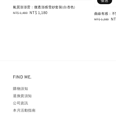
優惠
氣質澎澎雲：微透澎感雪紗套裝(白杏色)
Regular
Sale
NT$ 1,180
NT$ 1,480
曲線有感：不
price
price
Regular
Sa
NT
NT$ 1,380
price
pr
FIND ME.
購物須知
退換貨須知
公司資訊
本月活動指南