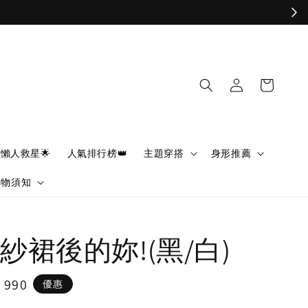
懶人救星🌟
人氣排行榜👑
主題穿搭
身形推薦
購物須知
紗裙後的妳!(黑/白)
e
 990
優惠
ce