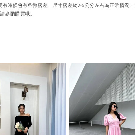
度有時候會有些微落差，尺寸落差於2-5公分左右為正常情況
者請斟酌購買哦。