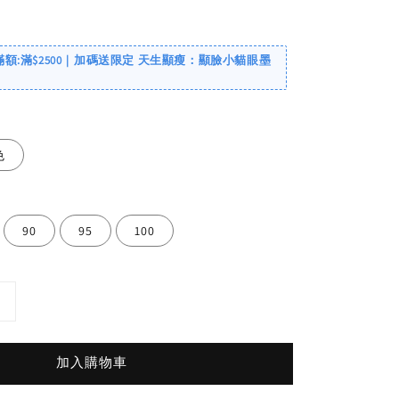
滿額:滿$2500｜加碼送限定 天生顯瘦：顯臉小貓眼墨
色
90
95
100
加入購物車