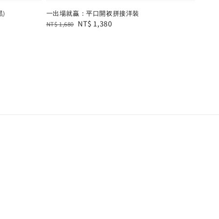
)
一出場就贏：平口開衩拼接洋裝
Regular
Sale
NT$ 1,380
NT$ 1,680
price
price