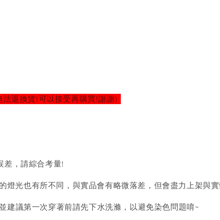
無法退換貨!可以接受再購買!謝謝)
誤差，請綜合考量!
的燈光也有所不同，與實品會有略微落差，但會盡力上架與實
)並建議第一次穿著前請先下水洗滌，以避免染色問題唷~