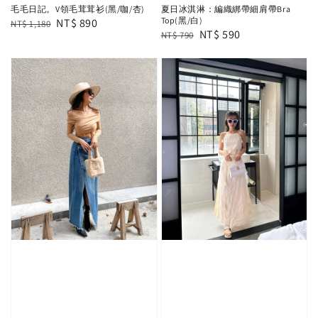
毛毛日記。V領毛茸茸衫(黑/咖/杏)
夏日冰淇淋：編織綁帶細肩帶Bra
Top(黑/白)
Regular
Sale
NT$ 890
NT$ 1,180
Regular
Sale
NT$ 590
NT$ 790
price
price
price
price