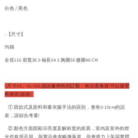
白色 / 黑色
-【尺寸】
均碼
全長116 肩寬38.5 袖長54.5 胸圍50 腰圍46 CM
(尺寸XS、XL~5XL因請廠
商特別訂製，無法退換貨!可以接受
再購買!謝謝)
① 因款式及面料和量衣服手法的區別，會有0-10cm的誤
差，請綜合考量!
② 顏色方面因顯示亮度及解析度的差異，室內及室外的燈
光也有所不同，與實品會有略微落差，但會盡力上架與實體