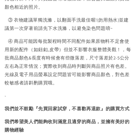
顏色相近的照片。
③ 衣物建議單獨洗滌，以翻面手洗最佳喔!(勿用熱水)並建
議第一次穿著前請先下水洗滌，以避免染色問題唷~
④ 商品可能因每批製程時間不同配件如果原物料不足會使
用新的配件（如鈕釦,皮帶）但並不影響衣服整體美觀！，每
批商品顏色&長度有時候會有些微落差，尺寸落差於2-5公分
左右為正常情況；實際收到商品時判斷與商品照片有色差。
光線及電子用品螢幕設定問題皆可能影響商品顏色，對色差
較敏感者請斟酌購買哦。
-
我們並不鼓勵『先買回家試穿，不喜歡再退款』的購買方式
我們希望美人們能夠收到滿意且適穿的商品，並擁有美好的
購物經驗