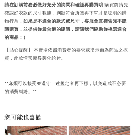
請在訂購前務必做好充分的詢問和確認再購買哦!
購買前請先
確認好衣款的尺寸數據，判斷符合所需再下單才是聰明的購
物行為，
如果是不適合的款式或尺寸，客服會直接告知不建
議購買，
並提供妳最合適的建議，請讓我們協助妳挑選適合
的商品：）
【貼心提醒】 本賣場依照消費者的要求或指示而為商品之採
買，此款情形屬客製化給付。
**麻煩可以接受並遵守上述規定者再下標，以免造成不必要
的消費糾紛。**
您可能也喜歡