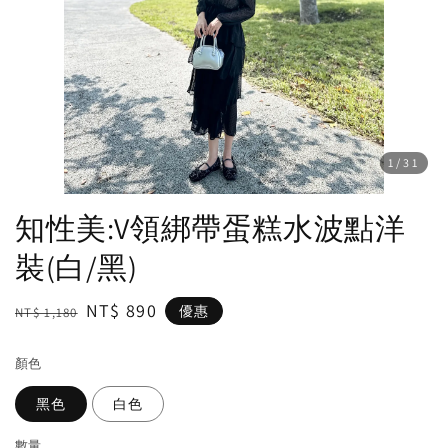
1
/31
知性美:V領綁帶蛋糕水波點洋
裝(白/黑)
Regular
Sale
NT$ 890
優惠
NT$ 1,180
price
price
顏色
黑色
白色
數量