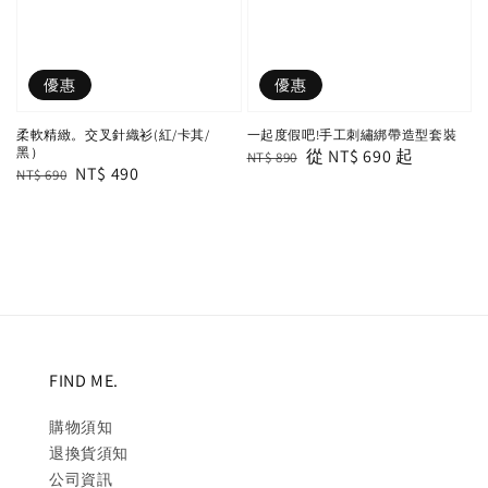
優惠
優惠
柔軟精緻。交叉針織衫(紅/卡其/
一起度假吧!手工刺繡綁帶造型套裝
黑）
Regular
Sale
從
NT$ 690
起
NT$ 890
Regular
Sale
NT$ 490
NT$ 690
price
price
price
price
FIND ME.
購物須知
退換貨須知
公司資訊