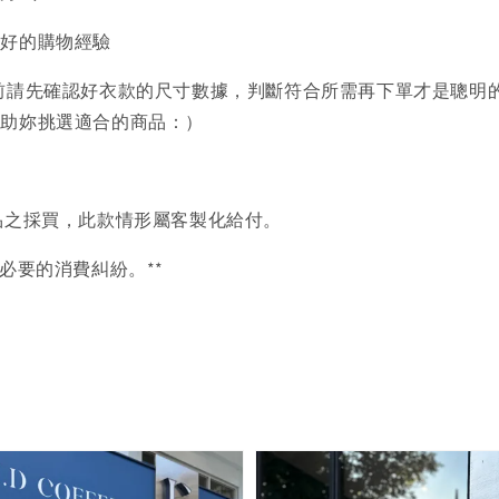
美好的購物經驗
前請先確認好衣款的尺寸數據，判斷符合所需再下單才是聰明
協助妳挑選適合的商品：）
品之採買，此款情形屬客製化給付。
必要的消費糾紛。**