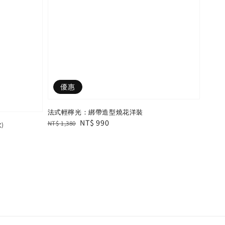
優惠
法式輕檸光：綁帶造型燒花洋裝
Regular
Sale
NT$ 990
NT$ 1,380
)
price
price