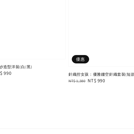
優惠
造型洋裝(白/黑)
le
$ 990
針織控女孩：優雅鏤空針織套裝(短款
ice
Regular
Sale
NT$ 990
NT$ 1,380
price
price