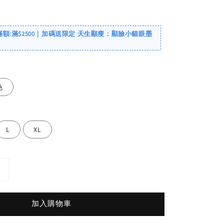
滿額:滿$2500｜加碼送限定 天生顯瘦：顯臉小貓眼墨
色
L
XL
加入購物車