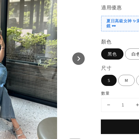
適用優惠
夏日高級女神 ✨
鏡 🕶️
顏色
黑色
白
尺寸
S
M
數量