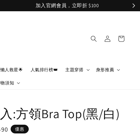
懶人救星🌟
人氣排行榜👑
主題穿搭
身形推薦
購物須知
:方領Bra Top(黑/白)
590
優惠