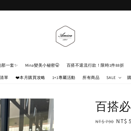
加入官網會員，立即折 $100
的那一套✨
Mina變美小秘密🤫
百搭不退流行款！限時1件88折
娘清單
❤️本月購買攻略
1+1專屬活動
所有商品
SALE
百搭必入
Regular
Sale
NT$ 
NT$ 790
price
price