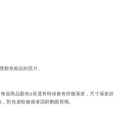
體顏色相近的照片。
，每批商品顏色&長度有時候會有些微落差，尺寸落差於
色，對色差較敏感者請斟酌購買哦。