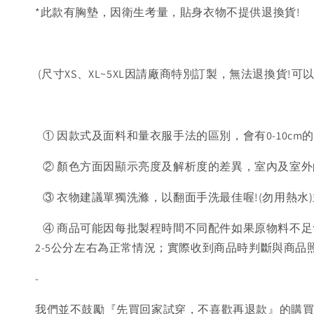
*此款有胸墊，因衛生考量，貼身衣物不提供退換貨!
(尺寸XS、XL~5XL因請廠商特別訂製，無法退換貨!可
① 因款式及面料和量衣服手法的區別，會有0-10cm
② 顏色方面因顯示亮度及解析度的差異，室內及室外
③ 衣物建議單獨洗滌，以翻面手洗最佳喔!(勿用熱水
④ 商品可能因每批製程時間不同配件如果原物料不足
2-5公分左右為正常情況；實際收到商品時判斷與商
-
我們並不鼓勵『先買回家試穿，不喜歡再退款』的購