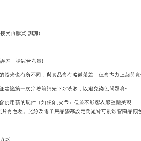
以接受再購買!謝謝)
的誤差，請綜合考量!
的燈光也有所不同，與實品會有略微落差，但會盡力上架與實
)並建議第一次穿著前請先下水洗滌，以避免染色問題唷~
會使用新的配件（如鈕釦,皮帶）但並不影響衣服整體美觀！
品照片有色差。光線及電子用品螢幕設定問題皆可能影響商品顏
買方式