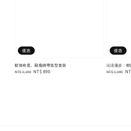
優惠
優惠
鬆弛有度。顯瘦綁帶造型套裝
沁涼漫步：輕紗
Regular
Sale
NT$ 890
Regular
Sa
NT
NT$ 1,180
NT$ 1,380
price
price
price
pr