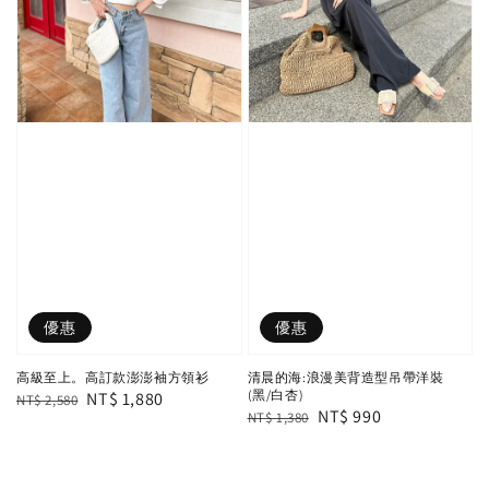
優惠
優惠
高級至上。高訂款澎澎袖方領衫
清晨的海:浪漫美背造型吊帶洋裝
(黑/白杏)
Regular
Sale
NT$ 1,880
NT$ 2,580
Regular
Sale
NT$ 990
NT$ 1,380
price
price
price
price