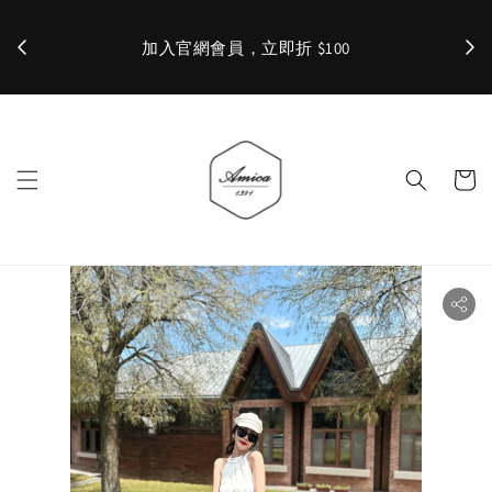
加入官網會員，立即折 $100
✨ 