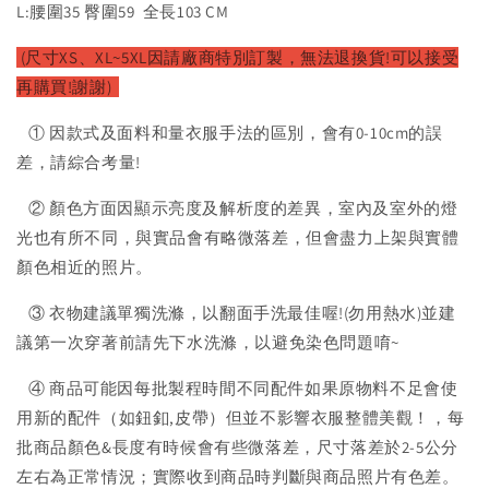
L:腰圍35 臀圍59 全長103 CM
(尺寸XS、XL~5XL因請廠商特別訂製，無法退換貨!可以接受
再購買!謝謝)
① 因款式及面料和量衣服手法的區別，會有0-10cm的誤
差，請綜合考量!
② 顏色方面因顯示亮度及解析度的差異，室內及室外的燈
光也有所不同，與實品會有略微落差，但會盡力上架與實體
顏色相近的照片。
③ 衣物建議單獨洗滌，以翻面手洗最佳喔!(勿用熱水)並建
議第一次穿著前請先下水洗滌，以避免染色問題唷~
④ 商品可能因每批製程時間不同配件如果原物料不足會使
用新的配件（如鈕釦,皮帶）但並不影響衣服整體美觀！，每
批商品顏色&長度有時候會有些微落差，尺寸落差於2-5公分
左右為正常情況；實際收到商品時判斷與商品照片有色差。