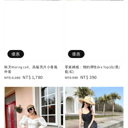
優惠
優惠
秋天Moring call。高級亮片小香風
零束縛感：簡約彈性Bra Top(白/黑/
外套
藍/紅)
Regular
Sale
NT$ 1,780
Regular
Sale
NT$ 390
NT$ 2,180
NT$ 590
price
price
price
price