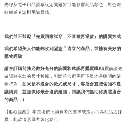
光線及電子用品螢幕設定問題皆可能影響商品顏色，對色差
較敏感者請斟酌購買哦。
-
我們並不鼓勵『先買回家試穿，不喜歡再退款』的購買方式
我們希望美人們能夠收到滿意且適穿的商品，並擁有美好的
購物經驗
請在訂購前務必做好充分的詢問和確認再購買哦!
購買前請先
確認好衣款的尺寸數據，判斷符合所需再下單才是聰明的購
物行為，
如果是不適合的款式或尺寸，客服會直接告知不建
議購買，
並提供妳最合適的建議，請讓我們協助妳挑選適合
的商品：）
【貼心提醒】 本賣場依照消費者的要求或指示而為商品之採
買，此款情形屬客製化給付。