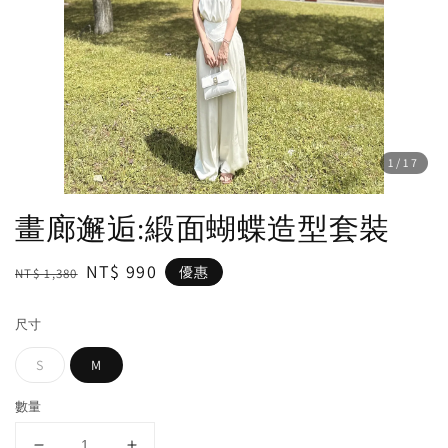
1
/17
畫廊邂逅:緞面蝴蝶造型套裝
Regular
Sale
NT$ 990
優惠
NT$ 1,380
price
price
尺寸
S
M
數量