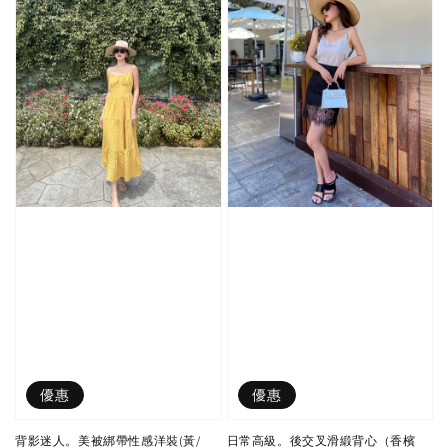
優惠
優惠
背影迷人。美被綁帶性感洋裝(黃/
日常高級。後交叉滑緞背心（香檳