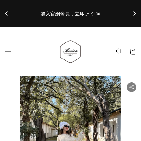
加入官網會員，立即折 $100
✨ 