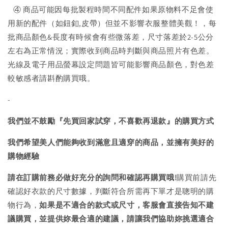
④ 商品可能因每批製程時間不同配件如果原物料不足會使
用新的配件（如鈕釦,皮帶）但並不影響衣服整體美觀！，每
批商品顏色&長度有時候會有些微落差，尺寸落差於2-5公分
左右為正常情況；實際收到商品時判斷與商品照片有色差。
光線及電子用品螢幕設定問題皆可能影響商品顏色，對色差
較敏感者請斟酌購買哦。
-
我們並不鼓勵『先買回家試穿，不喜歡再退款』的購買方式
我們希望美人們能夠收到滿意且適穿的商品，並擁有美好的
購物經驗
請在訂購前務必做好充分的詢問和確認再購買哦!
購買前請先
確認好衣款的尺寸數據，判斷符合所需再下單才是聰明的購
物行為，
如果是不適合的款式或尺寸，客服會直接告知不建
議購買，
並提供妳最合適的建議，請讓我們協助妳挑選適合