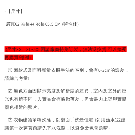
-【尺寸】
肩寬62 袖長44 衣長65.5 CM (彈性佳)
(尺寸XS、XL~5XL因請廠商特別訂製，無法退換貨!可以接受
再購買!謝謝)
① 因款式及面料和量衣服手法的區別，會有0-3cm的誤差，
請綜合考量!
② 顏色方面因顯示亮度及解析度的差異，室內及室外的燈
光也有所不同，與實品會有略微落差，但會盡力上架與實體
顏色相近的照片。
③ 衣物建議單獨洗滌，以翻面手洗最佳喔!(勿用熱水)並建
議第一次穿著前請先下水洗滌，以避免染色問題唷~