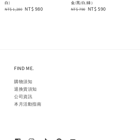
白)
金/黑/白/綠）
Regular
Sale
NT$ 980
Regular
Sale
NT$ 590
NT$ 1,280
NT$ 790
price
price
price
price
FIND ME.
購物須知
退換貨須知
公司資訊
本月活動指南