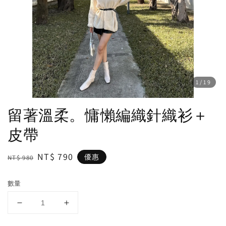
1
/19
留著溫柔。慵懶編織針織衫＋
皮帶
Regular
Sale
NT$ 790
優惠
NT$ 980
price
price
數量