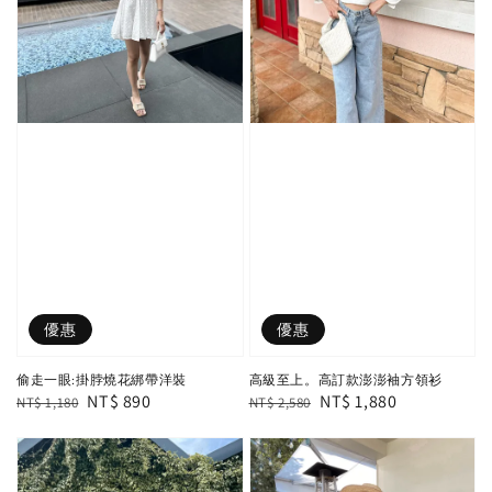
優惠
優惠
偷走一眼:掛脖燒花綁帶洋裝
高級至上。高訂款澎澎袖方領衫
Regular
Sale
NT$ 890
Regular
Sale
NT$ 1,880
NT$ 1,180
NT$ 2,580
price
price
price
price