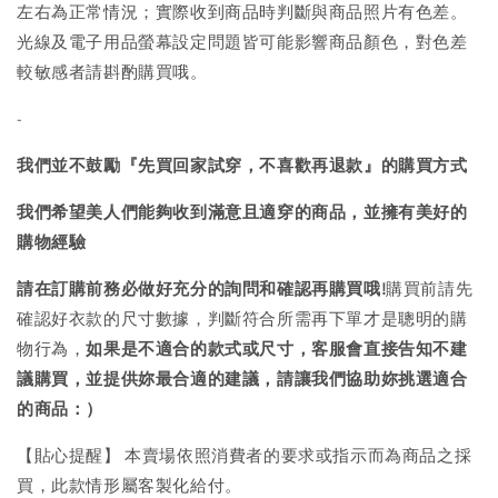
左右為正常情況；實際收到商品時判斷與商品照片有色差。
光線及電子用品螢幕設定問題皆可能影響商品顏色，對色差
較敏感者請斟酌購買哦。
-
我們並不鼓勵『先買回家試穿，不喜歡再退款』的購買方式
我們希望美人們能夠收到滿意且適穿的商品，並擁有美好的
購物經驗
請在訂購前務必做好充分的詢問和確認再購買哦!
購買前請先
確認好衣款的尺寸數據，判斷符合所需再下單才是聰明的購
物行為，
如果是不適合的款式或尺寸，客服會直接告知不建
議購買，
並提供妳最合適的建議，請讓我們協助妳挑選適合
的商品：）
【貼心提醒】 本賣場依照消費者的要求或指示而為商品之採
買，此款情形屬客製化給付。