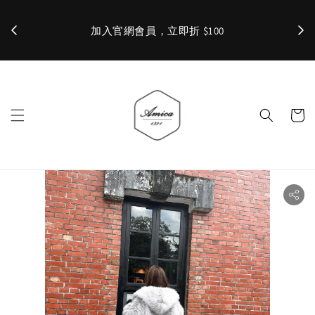
加入官網會員，立即折 $100
✨ 