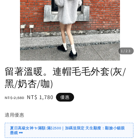
1
/23
留著溫暖。連帽毛毛外套(灰/
黑/奶杏/咖)
Regular
Sale
NT$ 1,780
優惠
NT$ 2,580
price
price
適用優惠
夏日高級女神 ✨滿額:滿$2500｜加碼送限定 天生顯瘦：顯臉小貓眼
墨鏡 🕶️