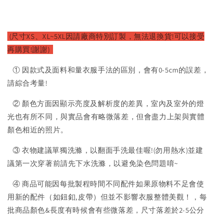
(尺寸XS、XL~5XL因請廠商特別訂製，無法退換貨!可以接受
再購買!謝謝)
① 因款式及面料和量衣服手法的區別，會有0-5cm的誤差，
請綜合考量!
② 顏色方面因顯示亮度及解析度的差異，室內及室外的燈
光也有所不同，與實品會有略微落差，但會盡力上架與實體
顏色相近的照片。
③ 衣物建議單獨洗滌，以翻面手洗最佳喔!(勿用熱水)並建
議第一次穿著前請先下水洗滌，以避免染色問題唷~
④ 商品可能因每批製程時間不同配件如果原物料不足會使
用新的配件（如鈕釦,皮帶）但並不影響衣服整體美觀！，每
批商品顏色&長度有時候會有些微落差，尺寸落差於2-5公分