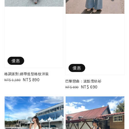
優惠
優惠
格調派對:綁帶造型格纹洋裝
Regular
Sale
NT$ 890
NT$ 1,180
巴黎戀曲：波點雪紡衫
price
price
Regular
Sale
NT$ 690
NT$ 890
price
price