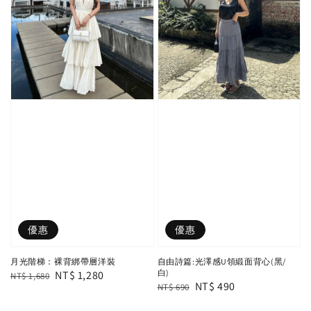
優惠
優惠
月光階梯：裸背綁帶層洋裝
自由詩篇:光澤感U領緞面背心(黑/
白)
Regular
Sale
NT$ 1,280
NT$ 1,680
Regular
Sale
NT$ 490
NT$ 690
price
price
price
price