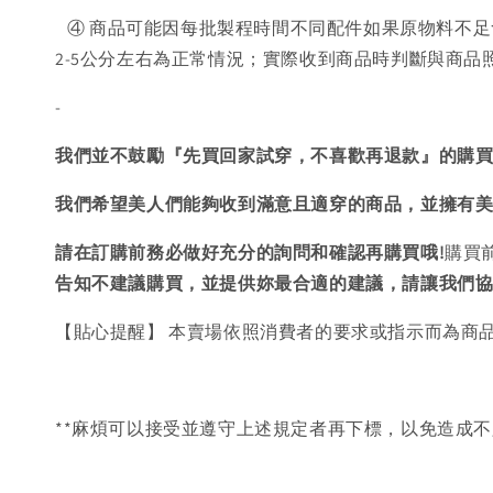
④ 商品可能因每批製程時間不同配件如果原物料不足
2-5公分左右為正常情況；實際收到商品時判斷與商
-
我們並不鼓勵『先買回家試穿，不喜歡再退款』的購
我們希望美人們能夠收到滿意且適穿的商品，並擁有
請在訂購前務必做好充分的詢問和確認再購買哦!
購買
告知不建議購買，
並提供妳最合適的建議，請讓我們
【貼心提醒】 本賣場依照消費者的要求或指示而為商
**麻煩可以接受並遵守上述規定者再下標，以免造成不