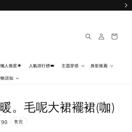
懶人救星🌟
人氣排行榜👑
主題穿搭
身形推薦
購物須知
暖。毛呢大裙襬裙(咖)
790
售完