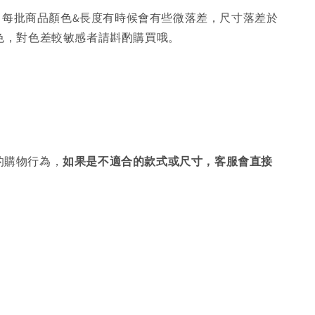
，每批商品顏色&長度有時候會有些微落差，尺寸落差於
色，對色差較敏感者請斟酌購買哦。
的購物行為，
如果是不適合的款式或尺寸，客服會直接