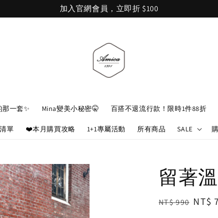
加入官網會員，立即折 $100
的那一套✨
Mina變美小秘密🤫
百搭不退流行款！限時1件88折
娘清單
❤️本月購買攻略
1+1專屬活動
所有商品
SALE
留著溫
Regular
Sale
NT$ 
NT$ 990
price
price