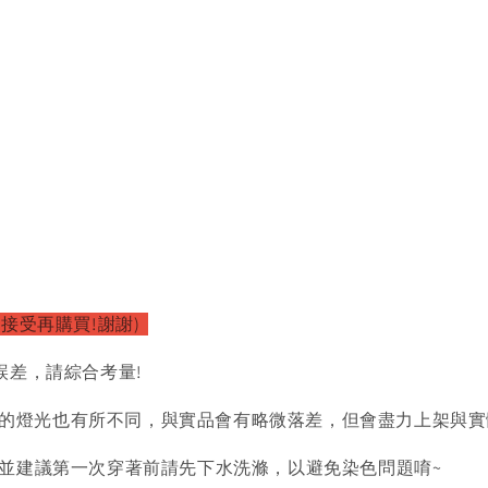
以接受再購買!謝謝)
誤差，請綜合考量!
的燈光也有所不同，與實品會有略微落差，但會盡力上架與實
)並建議第一次穿著前請先下水洗滌，以避免染色問題唷~