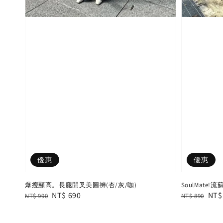
優惠
優惠
爆瘦顯高。長腿開叉美圖褲(杏/灰/咖)
SoulMate
Regular
Sale
NT$ 690
Regular
Sal
NT$
NT$ 990
NT$ 890
price
price
price
pric