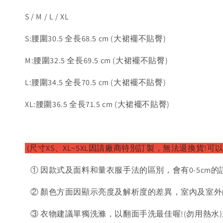
S / M / L / XL
S:腰圍30.5 全長68.5 cm (大裙襬不貼臀)
M:腰圍32.5 全長69.5 cm (大裙襬不貼臀)
L:腰圍34.5 全長70.5 cm (大裙襬不貼臀)
XL:腰圍36.5 全長71.5 cm (大裙襬不貼臀)
(尺寸XS、XL~5XL因請廠商特別訂製，無法退換貨!可
① 因款式及面料和量衣服手法的區別，會有0-5cm的
② 顏色方面因顯示亮度及解析度的差異，室內及室外
③ 衣物建議單獨洗滌，以翻面手洗最佳喔!(勿用熱水