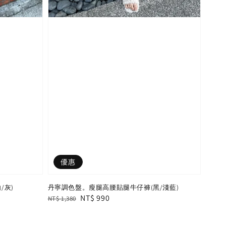
優惠
/灰)
丹寧調色盤。瘦腿高腰貼腿牛仔褲(黑/淺藍)
Regular
Sale
NT$ 990
NT$ 1,380
price
price