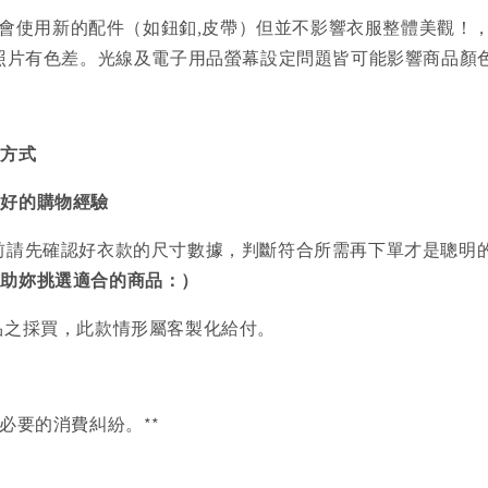
會使用新的配件（如鈕釦,皮帶）但並不影響衣服整體美觀！
品照片有色差。光線及電子用品螢幕設定問題皆可能影響商品顏
買方式
美好的購物經驗
前請先確認好衣款的尺寸數據，判斷符合所需再下單才是聰明
協助妳挑選適合的商品：）
品之採買，此款情形屬客製化給付。
必要的消費糾紛。**