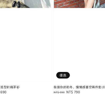
優惠
!流蘇造型針織罩衫
銜接你的初冬。慵懶感簍空兩件套(白
e
 690
Regular
Sale
NT$ 790
NT$ 990
e
price
price