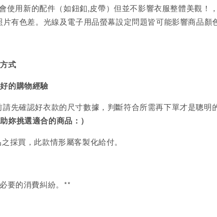
會使用新的配件（如鈕釦,皮帶）但並不影響衣服整體美觀！
品照片有色差。光線及電子用品螢幕設定問題皆可能影響商品顏
買方式
美好的購物經驗
前請先確認好衣款的尺寸數據，判斷符合所需再下單才是聰明
協助妳挑選適合的商品：）
品之採買，此款情形屬客製化給付。
必要的消費糾紛。**