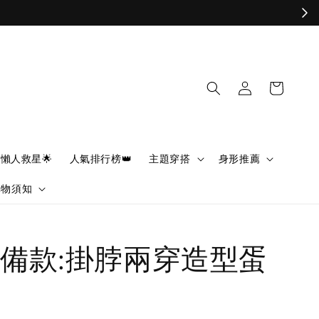
懶人救星🌟
人氣排行榜👑
主題穿搭
身形推薦
購物須知
備款:掛脖兩穿造型蛋