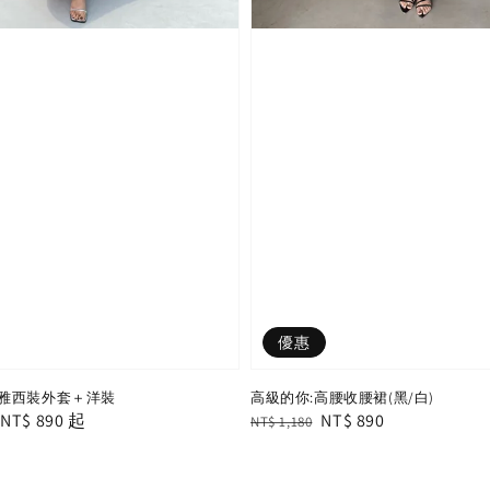
優惠
雅西裝外套＋洋裝
高級的你:高腰收腰裙(黑/白)
le
從
NT$ 890
起
Regular
Sale
NT$ 890
NT$ 1,180
ice
price
price