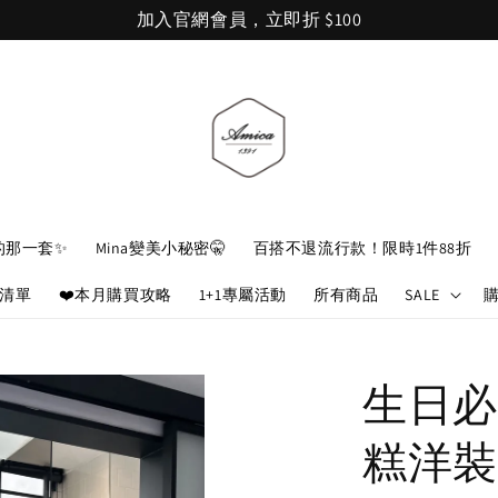
加入官網會員，立即折 $100
的那一套✨
Mina變美小秘密🤫
百搭不退流行款！限時1件88折
娘清單
❤️本月購買攻略
1+1專屬活動
所有商品
SALE
生日必
糕洋裝