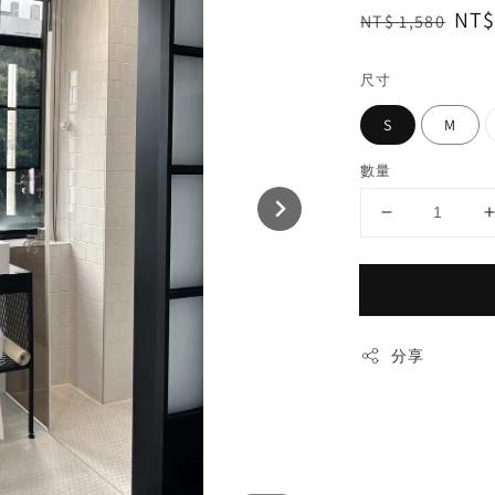
Regular
Sal
NT$
NT$ 1,580
price
pri
尺寸
S
M
數量
分享