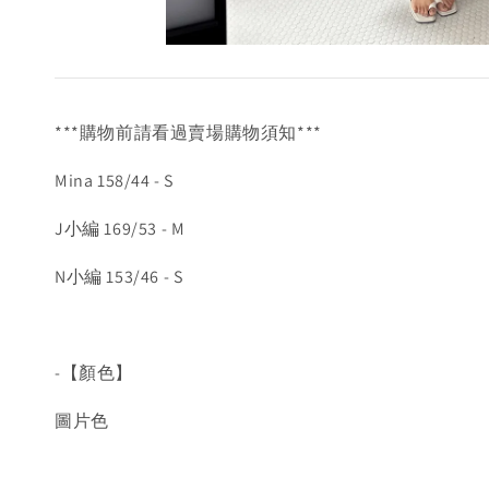
***購物前請看過賣場購物須知***
Mina 158/44 - S
J小編 169/53 - M
N小編 153/46 - S
-【顏色】
圖片色