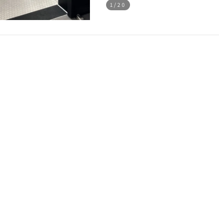
1
/20