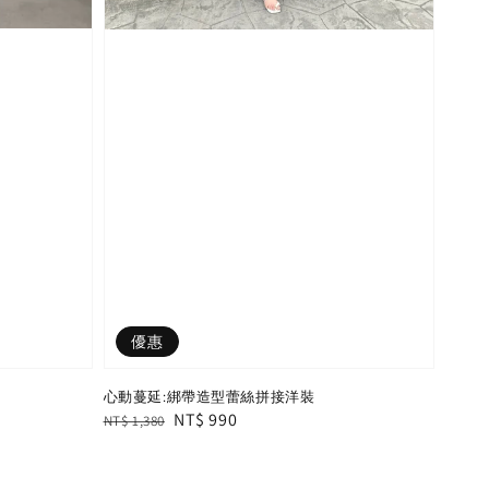
優惠
心動蔓延:綁帶造型蕾絲拼接洋裝
Regular
Sale
NT$ 990
NT$ 1,380
price
price