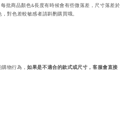
，每批商品顏色&長度有時候會有些微落差，尺寸落差於
色，對色差較敏感者請斟酌購買哦。
的購物行為，
如果是不適合的款式或尺寸，客服會直接