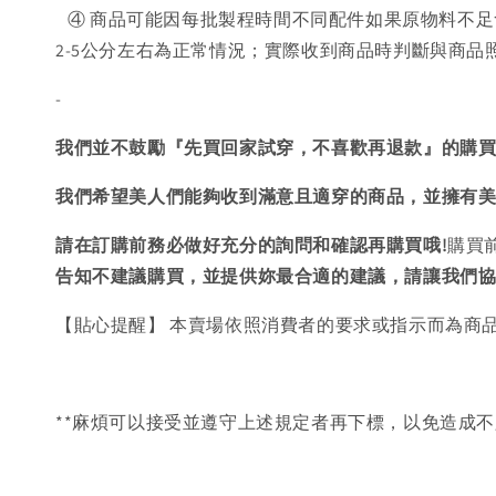
④ 商品可能因每批製程時間不同配件如果原物料不足
2-5公分左右為正常情況；實際收到商品時判斷與商
-
我們並不鼓勵『先買回家試穿，不喜歡再退款』的購
我們希望美人們能夠收到滿意且適穿的商品，並擁有
請在訂購前務必做好充分的詢問和確認再購買哦!
購買
告知不建議購買，
並提供妳最合適的建議，請讓我們
【貼心提醒】 本賣場依照消費者的要求或指示而為商
**麻煩可以接受並遵守上述規定者再下標，以免造成不