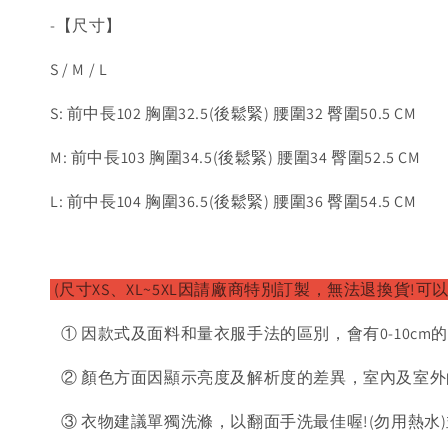
-【尺寸】
S / M / L
S: 前中長102 胸圍32.5(後鬆緊) 腰圍32 臀圍50.5 CM
M: 前中長103 胸圍34.5(後鬆緊) 腰圍34 臀圍52.5 CM
L: 前中長104 胸圍36.5(後鬆緊) 腰圍36 臀圍54.5 CM
(尺寸XS、XL~5XL因請廠
商特別訂製，無法退換貨!可以
① 因款式及面料和量衣服手法的區別，會有0-10cm
② 顏色方面因顯示亮度及解析度的差異，室內及室外
③ 衣物建議單獨洗滌，以翻面手洗最佳喔!(勿用熱水