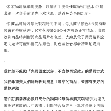
③ 衣物建議單獨洗滌，以翻面手洗最佳喔!(勿用熱水)並建
議第一次穿著前請先下水洗滌，以避免染色問題唷~
④ 商品可能因每批製程時間不同，每批商品顏色&長度有時
候會有些微落差，尺寸落差於2-5公分左右為正常情況；實際
收到商品時判斷與商品照片有色差。光線及電子用品螢幕設
定問題皆可能影響商品顏色，對色差較敏感者請斟酌購買
哦。
-
我們並不鼓勵『先買回家試穿，不喜歡再退款』的購買方式
我們希望美人們能夠收到滿意且適穿的商品，並擁有美好的
購物經驗
請在訂購前務必做好充分的詢問和確認再購買哦!
購買前請先
確認好衣款的尺寸數據，判斷符合所需再下單才是聰明的購