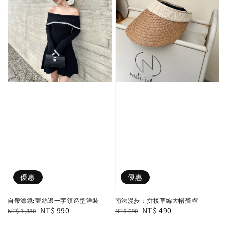
優惠
優惠
自帶濾鏡:蕾絲邊一字領造型洋裝
南法漫步：拼接草編大帽簷帽
Regular
Sale
NT$ 990
Regular
Sale
NT$ 490
NT$ 1,380
NT$ 690
price
price
price
price