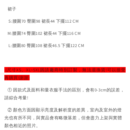
裙子
S:腰圍70 臀圍98 裙長44 下擺112 CM
M:腰圍74 臀圍102 裙長44 下擺116 CM
L:腰圍80 臀圍108 裙長46.5 下擺122 CM
(尺寸XS、XL~5XL因請廠商特別訂製，無法退換貨!可以接受
再購買!謝謝)
① 因款式及面料和量衣服手法的區別，會有0-3cm的誤差，
請綜合考量!
② 顏色方面因顯示亮度及解析度的差異，室內及室外的燈
光也有所不同，與實品會有略微落差，但會盡力上架與實體
顏色相近的照片。