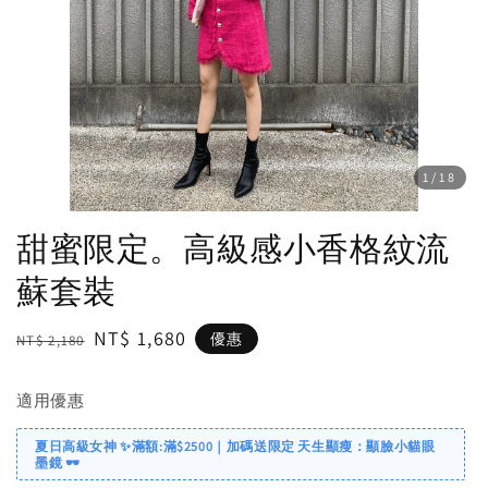
1
/18
甜蜜限定。高級感小香格紋流
蘇套裝
Regular
Sale
NT$ 1,680
優惠
NT$ 2,180
price
price
適用優惠
夏日高級女神 ✨滿額:滿$2500｜加碼送限定 天生顯瘦：顯臉小貓眼
墨鏡 🕶️