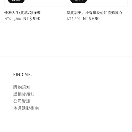
優雅人生:質感V領洋裝
氣質甜美。小香風愛心釦流蘇背心
Regular
Sale
NT$ 990
Regular
Sale
NT$ 690
NT$ 1,380
NT$ 890
price
price
price
price
FIND ME.
購物須知
退換貨須知
公司資訊
本月活動指南