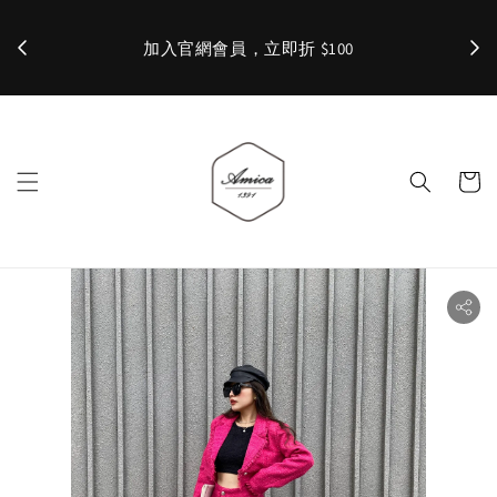
加入官網會員，立即折 $100
✨ 