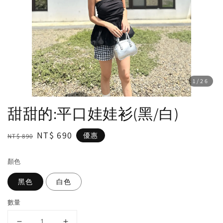
1
/26
甜甜的:平口娃娃衫(黑/白)
Regular
Sale
NT$ 690
優惠
NT$ 890
price
price
顏色
黑色
白色
數量