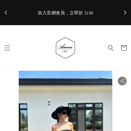
加入官網會員，立即折 $100
✨ 