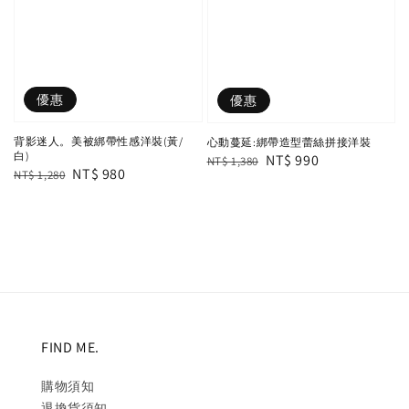
優惠
優惠
背影迷人。美被綁帶性感洋裝(黃/
心動蔓延:綁帶造型蕾絲拼接洋裝
白)
Regular
Sale
NT$ 990
NT$ 1,380
Regular
Sale
NT$ 980
NT$ 1,280
price
price
price
price
FIND ME.
購物須知
退換貨須知