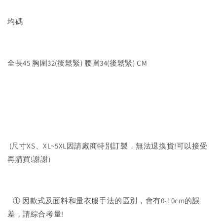
均碼
全長45 胸圍32(後鬆緊) 腰圍34(後鬆緊) CM
(尺寸XS、XL~5XL因請廠商特別訂製，無法退換貨!可以接受
再購買!謝謝)
① 因款式及面料和量衣服手法的區別，會有0-10cm的誤
差，請綜合考量!