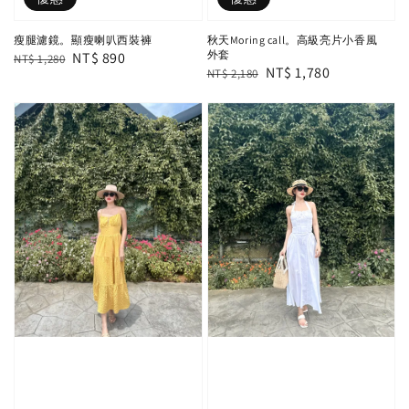
瘦腿濾鏡。顯瘦喇叭西裝褲
秋天Moring call。高級亮片小香風
外套
Regular
Sale
NT$ 890
NT$ 1,280
Regular
Sale
NT$ 1,780
NT$ 2,180
price
price
price
price