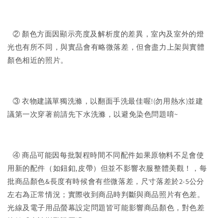
② 顏色方面因顯示亮度及解析度的差異，室內及室外的燈
光也有所不同，與實品會有略微落差，但會盡力上架與實體
顏色相近的照片。
③ 衣物建議單獨洗滌，以翻面手洗最佳喔!(勿用熱水)並建
議第一次穿著前請先下水洗滌，以避免染色問題唷~
④ 商品可能因每批製程時間不同配件如果原物料不足會使
用新的配件（如鈕釦,皮帶）但並不影響衣服整體美觀！，每
批商品顏色&長度有時候會有些微落差，尺寸落差於2-5公分
左右為正常情況；實際收到商品時判斷與商品照片有色差。
光線及電子用品螢幕設定問題皆可能影響商品顏色，對色差