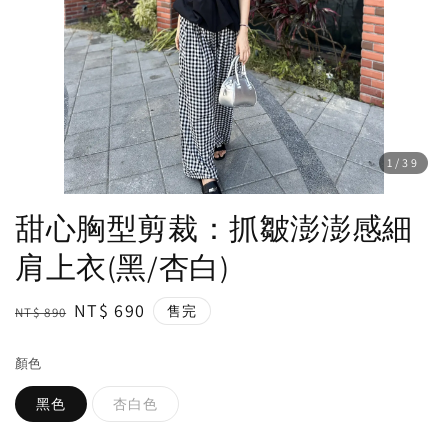
1
/39
甜心胸型剪裁：抓皺澎澎感細
肩上衣(黑/杏白)
Regular
Sale
NT$ 690
售完
NT$ 890
price
price
顏色
黑色
杏白色