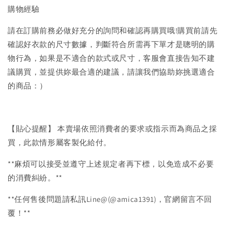
購物經驗
請在訂購前務必做好充分的詢問和確認再購買哦!購買前請先
確認好衣款的尺寸數據，判斷符合所需再下單才是聰明的購
物行為，如果是不適合的款式或尺寸，客服會直接告知不建
議購買，並提供妳最合適的建議，請讓我們協助妳挑選適合
的商品：）
【貼心提醒】 本賣場依照消費者的要求或指示而為商品之採
買，此款情形屬客製化給付。
**麻煩可以接受並遵守上述規定者再下標，以免造成不必要
的消費糾紛。**
**任何售後問題請私訊Line@(@amica1391)，官網留言不回
覆！**