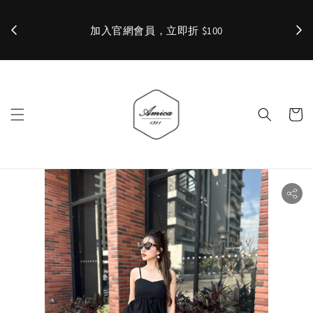
加入官網會員，立即折 $100
✨ 