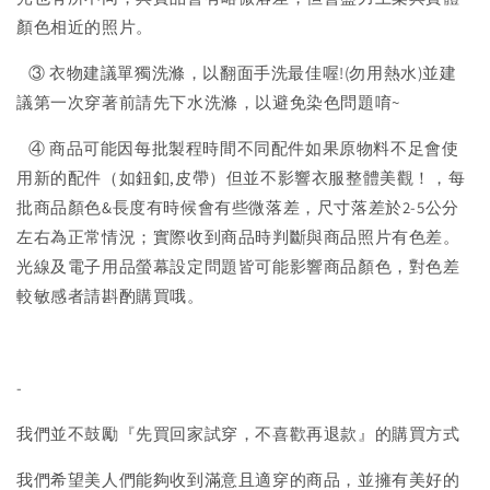
顏色相近的照片。
③ 衣物建議單獨洗滌，以翻面手洗最佳喔!(勿用熱水)並建
議第一次穿著前請先下水洗滌，以避免染色問題唷~
④ 商品可能因每批製程時間不同配件如果原物料不足會使
用新的配件（如鈕釦,皮帶）但並不影響衣服整體美觀！，每
批商品顏色&長度有時候會有些微落差，尺寸落差於2-5公分
左右為正常情況；實際收到商品時判斷與商品照片有色差。
光線及電子用品螢幕設定問題皆可能影響商品顏色，對色差
較敏感者請斟酌購買哦。
-
我們並不鼓勵『先買回家試穿，不喜歡再退款』的購買方式
我們希望美人們能夠收到滿意且適穿的商品，並擁有美好的