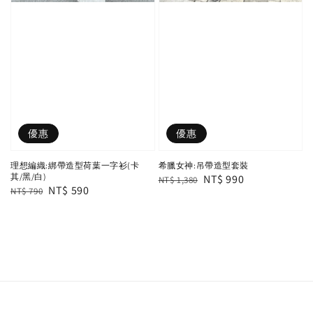
優惠
優惠
理想編織:綁帶造型荷葉一字衫(卡
希臘女神:吊帶造型套裝
其/黑/白)
Regular
Sale
NT$ 990
NT$ 1,380
Regular
Sale
NT$ 590
NT$ 790
price
price
price
price