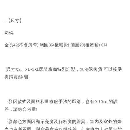
-【尺寸】
均碼
全長42(不含肩帶) 胸圍35(後鬆緊) 腰圍29(後鬆緊) CM
(尺寸XS、XL~5XL因請廠商特別訂製，無法退換貨!可以接受
再購買!謝謝)
① 因款式及面料和量衣服手法的區別，會有0-10cm的誤
差，請綜合考量!
② 顏色方面因顯示亮度及解析度的差異，室內及室外的燈
光也有所不同，與實品會有略微落差，但會盡力上架與實體