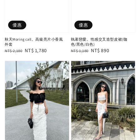
優惠
優惠
秋天Moring call。高級亮片小香風
執著戀愛。性感交叉造型皮裙(咖
外套
色/黑色/白色)
Regular
Sale
NT$ 1,780
Regular
Sale
NT$ 890
NT$ 2,180
NT$ 1,180
price
price
price
price